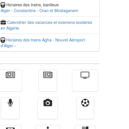
Horaires des trains, banlieue
Alger
-
Constantine
-
Oran et Mostaganem
Calendrier des vacances et examens scolaires
en Algérie
Horaires des trains Agha - Nouvel Aéroport
d'Alger
-
Actualité
الأخبار
Télévision
Radio
Vidéos
Sport