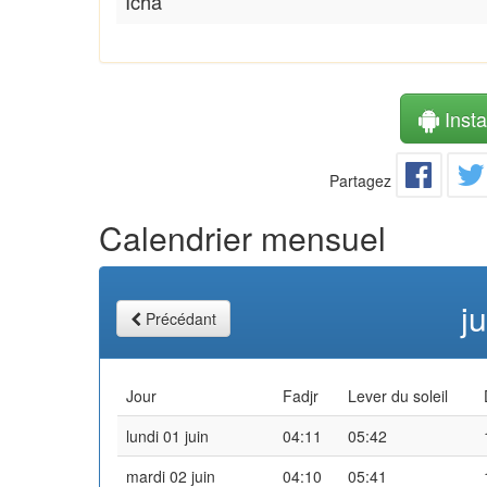
Icha
Instal
Partagez
Calendrier mensuel
j
Précédant
Jour
Fadjr
Lever du soleil
lundi 01 juin
04:11
05:42
mardi 02 juin
04:10
05:41