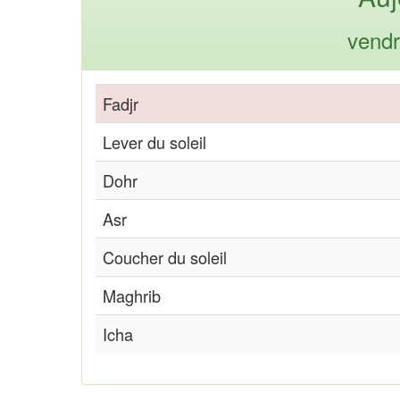
vendr
Fadjr
Lever du soleil
Dohr
Asr
Coucher du soleil
Maghrib
Icha