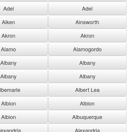
Adel
Adel
Aiken
Ainsworth
Akron
Akron
Alamo
Alamogordo
Albany
Albany
Albany
Albany
lbemarle
Albert Lea
Albion
Albion
Albion
Albuquerque
lexandria
Alexandria