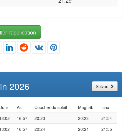
21:29
ler l'application
uin 2026
Suivant
Dohr
Asr
Coucher du soleil
Maghrib
Icha
13:02
16:57
20:23
20:23
21:54
13:02
16:57
20:24
20:24
21:55