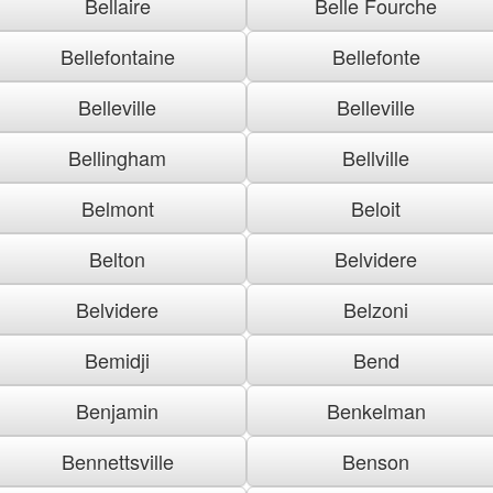
Bellaire
Belle Fourche
Bellefontaine
Bellefonte
Belleville
Belleville
Bellingham
Bellville
Belmont
Beloit
Belton
Belvidere
Belvidere
Belzoni
Bemidji
Bend
Benjamin
Benkelman
Bennettsville
Benson