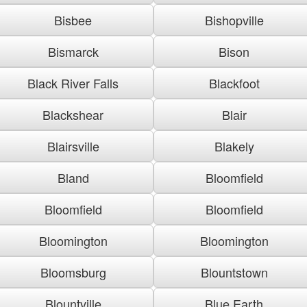
Bisbee
Bishopville
Bismarck
Bison
Black River Falls
Blackfoot
Blackshear
Blair
Blairsville
Blakely
Bland
Bloomfield
Bloomfield
Bloomfield
Bloomington
Bloomington
Bloomsburg
Blountstown
Blountville
Blue Earth