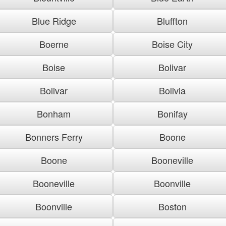
Blue Ridge
Bluffton
Boerne
Boise City
Boise
Bolivar
Bolivar
Bolivia
Bonham
Bonifay
Bonners Ferry
Boone
Boone
Booneville
Booneville
Boonville
Boonville
Boston