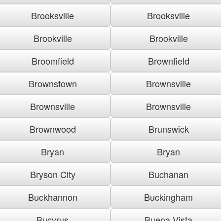
Brooksville
Brooksville
Brookville
Brookville
Broomfield
Brownfield
Brownstown
Brownsville
Brownsville
Brownsville
Brownwood
Brunswick
Bryan
Bryan
Bryson City
Buchanan
Buckhannon
Buckingham
Bucyrus
Buena Vista