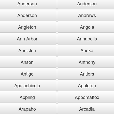
Anderson
Anderson
Anderson
Andrews
Angleton
Angola
Ann Arbor
Annapolis
Anniston
Anoka
Anson
Anthony
Antigo
Antlers
Apalachicola
Appleton
Appling
Appomattox
Arapaho
Arcadia