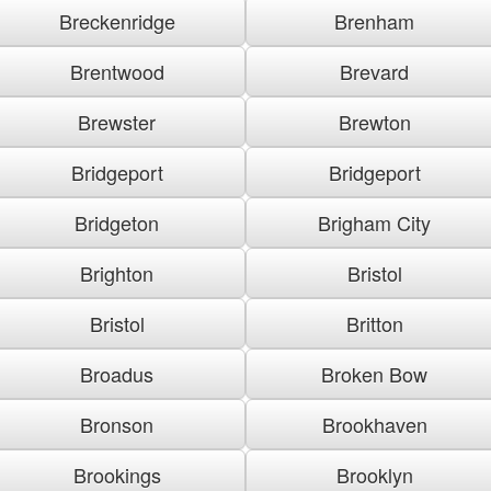
Breckenridge
Brenham
Brentwood
Brevard
Brewster
Brewton
Bridgeport
Bridgeport
Bridgeton
Brigham City
Brighton
Bristol
Bristol
Britton
Broadus
Broken Bow
Bronson
Brookhaven
Brookings
Brooklyn