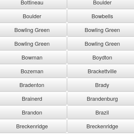
Bottineau
Boulder
Boulder
Bowbells
Bowling Green
Bowling Green
Bowling Green
Bowling Green
Bowman
Boydton
Bozeman
Brackettville
Bradenton
Brady
Brainerd
Brandenburg
Brandon
Brazil
Breckenridge
Breckenridge