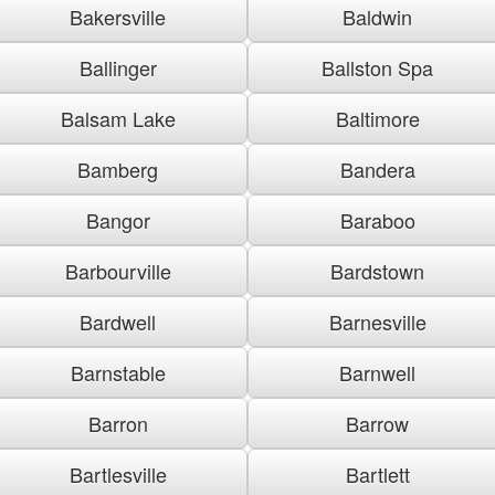
Bakersville
Baldwin
Ballinger
Ballston Spa
Balsam Lake
Baltimore
Bamberg
Bandera
Bangor
Baraboo
Barbourville
Bardstown
Bardwell
Barnesville
Barnstable
Barnwell
Barron
Barrow
Bartlesville
Bartlett