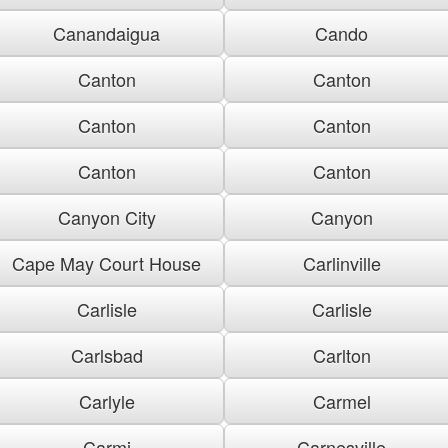
Canandaigua
Cando
Canton
Canton
Canton
Canton
Canton
Canton
Canyon City
Canyon
Cape May Court House
Carlinville
Carlisle
Carlisle
Carlsbad
Carlton
Carlyle
Carmel
Carmi
Carnesville