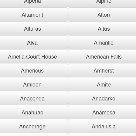
Alpena
Alpine
Altamont
Alton
Alturas
Altus
Alva
Amarillo
Amelia Court House
American Falls
Americus
Amherst
Amidon
Amite
Anaconda
Anadarko
Anahuac
Anamosa
Anchorage
Andalusia