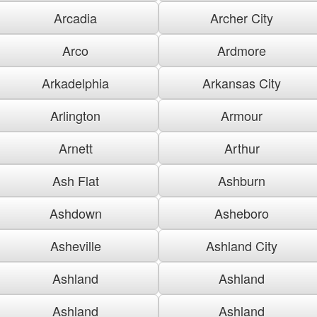
Arcadia
Archer City
Arco
Ardmore
Arkadelphia
Arkansas City
Arlington
Armour
Arnett
Arthur
Ash Flat
Ashburn
Ashdown
Asheboro
Asheville
Ashland City
Ashland
Ashland
Ashland
Ashland