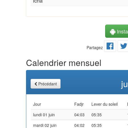
Icha
Instal
Partagez
Calendrier mensuel
j
Précédant
Jour
Fadjr
Lever du soleil
lundi 01 juin
04:03
05:35
mardi 02 juin
04:02
05:35