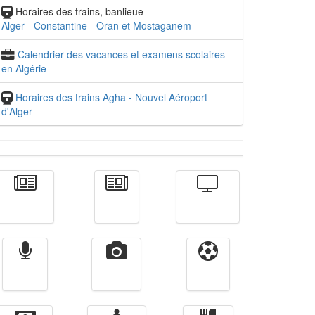
Horaires des trains, banlieue
Alger
-
Constantine
-
Oran et Mostaganem
Calendrier des vacances et examens scolaires
en Algérie
Horaires des trains Agha - Nouvel Aéroport
d'Alger
-
Actualité
الأخبار
Télévision
Radio
Vidéos
Sport