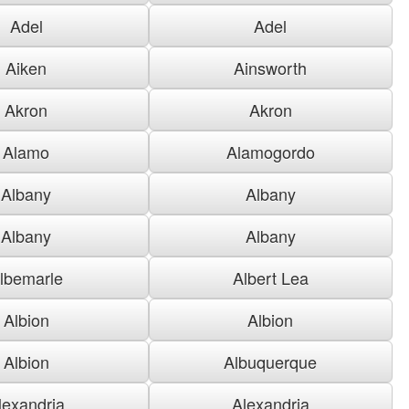
Adel
Adel
Aiken
Ainsworth
Akron
Akron
Alamo
Alamogordo
Albany
Albany
Albany
Albany
lbemarle
Albert Lea
Albion
Albion
Albion
Albuquerque
lexandria
Alexandria