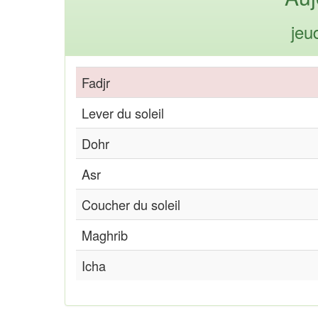
jeu
Fadjr
Lever du soleil
Dohr
Asr
Coucher du soleil
Maghrib
Icha