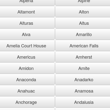
Alpena
Alpine
Altamont
Alton
Alturas
Altus
Alva
Amarillo
Amelia Court House
American Falls
Americus
Amherst
Amidon
Amite
Anaconda
Anadarko
Anahuac
Anamosa
Anchorage
Andalusia