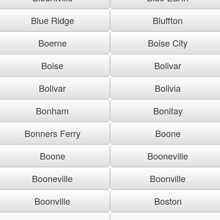
Blue Ridge
Bluffton
Boerne
Boise City
Boise
Bolivar
Bolivar
Bolivia
Bonham
Bonifay
Bonners Ferry
Boone
Boone
Booneville
Booneville
Boonville
Boonville
Boston