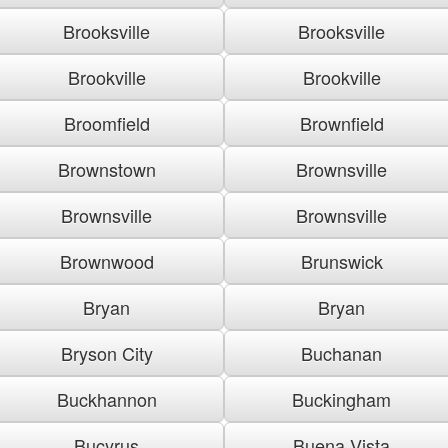
Brooksville
Brooksville
Brookville
Brookville
Broomfield
Brownfield
Brownstown
Brownsville
Brownsville
Brownsville
Brownwood
Brunswick
Bryan
Bryan
Bryson City
Buchanan
Buckhannon
Buckingham
Bucyrus
Buena Vista