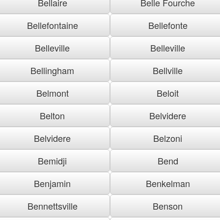
Bellaire
Belle Fourche
Bellefontaine
Bellefonte
Belleville
Belleville
Bellingham
Bellville
Belmont
Beloit
Belton
Belvidere
Belvidere
Belzoni
Bemidji
Bend
Benjamin
Benkelman
Bennettsville
Benson