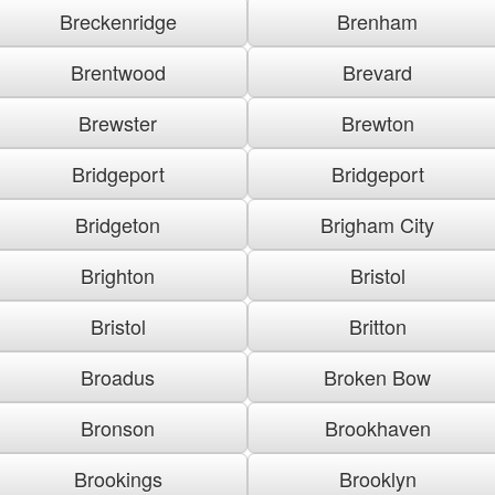
Breckenridge
Brenham
Brentwood
Brevard
Brewster
Brewton
Bridgeport
Bridgeport
Bridgeton
Brigham City
Brighton
Bristol
Bristol
Britton
Broadus
Broken Bow
Bronson
Brookhaven
Brookings
Brooklyn