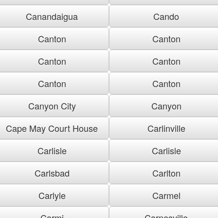
Canandaigua
Cando
Canton
Canton
Canton
Canton
Canton
Canton
Canyon City
Canyon
Cape May Court House
Carlinville
Carlisle
Carlisle
Carlsbad
Carlton
Carlyle
Carmel
Carmi
Carnesville