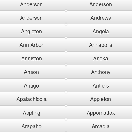
Anderson
Anderson
Anderson
Andrews
Angleton
Angola
Ann Arbor
Annapolis
Anniston
Anoka
Anson
Anthony
Antigo
Antlers
Apalachicola
Appleton
Appling
Appomattox
Arapaho
Arcadia