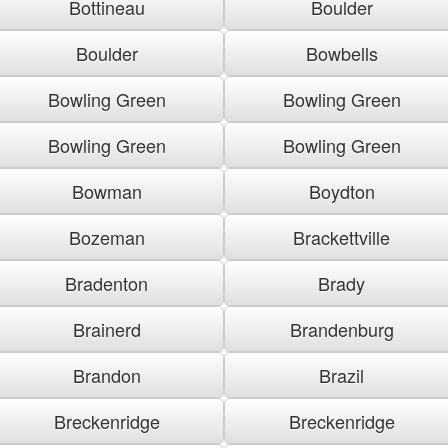
Bottineau
Boulder
Boulder
Bowbells
Bowling Green
Bowling Green
Bowling Green
Bowling Green
Bowman
Boydton
Bozeman
Brackettville
Bradenton
Brady
Brainerd
Brandenburg
Brandon
Brazil
Breckenridge
Breckenridge