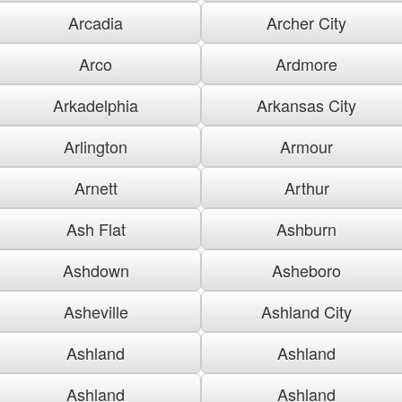
Arcadia
Archer City
Arco
Ardmore
Arkadelphia
Arkansas City
Arlington
Armour
Arnett
Arthur
Ash Flat
Ashburn
Ashdown
Asheboro
Asheville
Ashland City
Ashland
Ashland
Ashland
Ashland