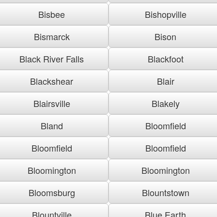
Bisbee
Bishopville
Bismarck
Bison
Black River Falls
Blackfoot
Blackshear
Blair
Blairsville
Blakely
Bland
Bloomfield
Bloomfield
Bloomfield
Bloomington
Bloomington
Bloomsburg
Blountstown
Blountville
Blue Earth