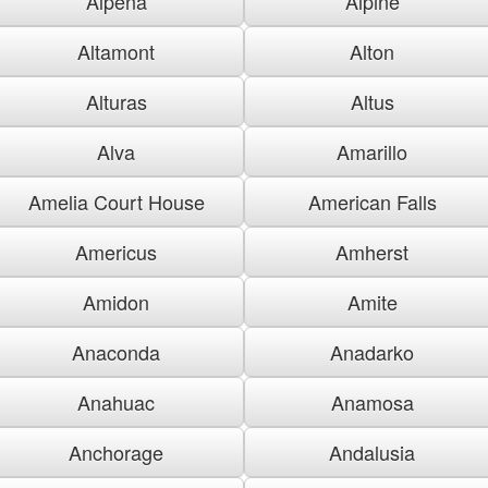
Alpena
Alpine
Altamont
Alton
Alturas
Altus
Alva
Amarillo
Amelia Court House
American Falls
Americus
Amherst
Amidon
Amite
Anaconda
Anadarko
Anahuac
Anamosa
Anchorage
Andalusia