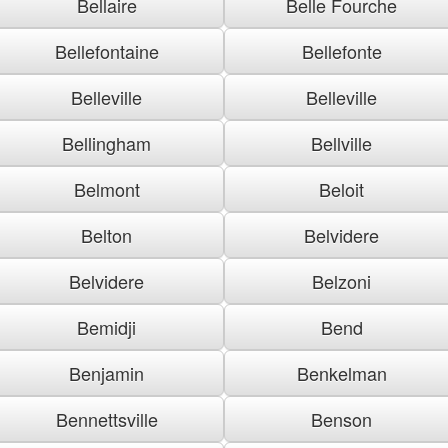
Bellaire
Belle Fourche
Bellefontaine
Bellefonte
Belleville
Belleville
Bellingham
Bellville
Belmont
Beloit
Belton
Belvidere
Belvidere
Belzoni
Bemidji
Bend
Benjamin
Benkelman
Bennettsville
Benson