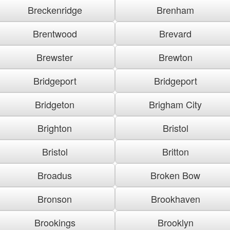
Breckenridge
Brenham
Brentwood
Brevard
Brewster
Brewton
Bridgeport
Bridgeport
Bridgeton
Brigham City
Brighton
Bristol
Bristol
Britton
Broadus
Broken Bow
Bronson
Brookhaven
Brookings
Brooklyn