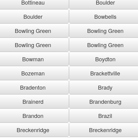
Bottineau
Boulder
Boulder
Bowbells
Bowling Green
Bowling Green
Bowling Green
Bowling Green
Bowman
Boydton
Bozeman
Brackettville
Bradenton
Brady
Brainerd
Brandenburg
Brandon
Brazil
Breckenridge
Breckenridge