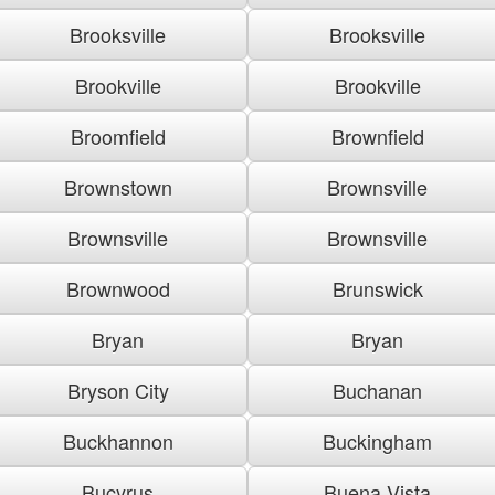
Brooksville
Brooksville
Brookville
Brookville
Broomfield
Brownfield
Brownstown
Brownsville
Brownsville
Brownsville
Brownwood
Brunswick
Bryan
Bryan
Bryson City
Buchanan
Buckhannon
Buckingham
Bucyrus
Buena Vista