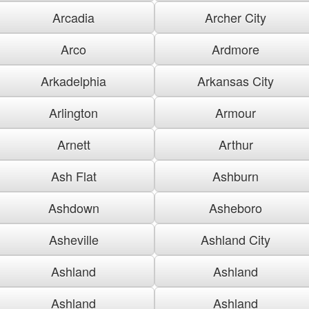
Arcadia
Archer City
Arco
Ardmore
Arkadelphia
Arkansas City
Arlington
Armour
Arnett
Arthur
Ash Flat
Ashburn
Ashdown
Asheboro
Asheville
Ashland City
Ashland
Ashland
Ashland
Ashland