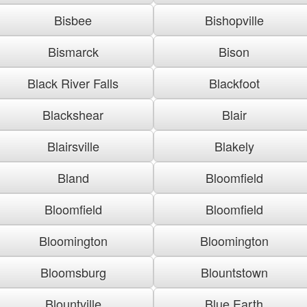
Bisbee
Bishopville
Bismarck
Bison
Black River Falls
Blackfoot
Blackshear
Blair
Blairsville
Blakely
Bland
Bloomfield
Bloomfield
Bloomfield
Bloomington
Bloomington
Bloomsburg
Blountstown
Blountville
Blue Earth