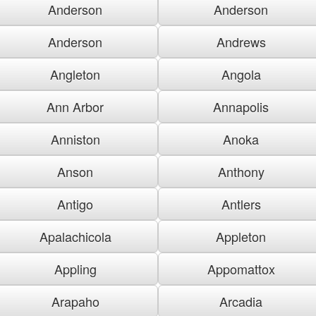
Anderson
Anderson
Anderson
Andrews
Angleton
Angola
Ann Arbor
Annapolis
Anniston
Anoka
Anson
Anthony
Antigo
Antlers
Apalachicola
Appleton
Appling
Appomattox
Arapaho
Arcadia