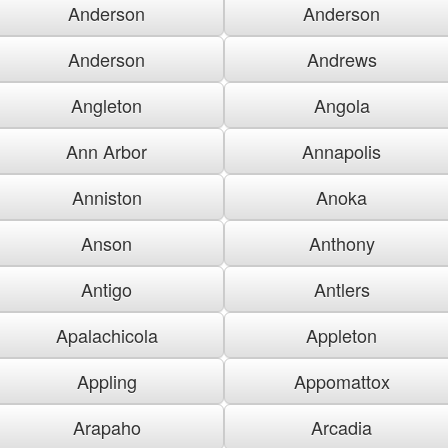
Anderson
Anderson
Anderson
Andrews
Angleton
Angola
Ann Arbor
Annapolis
Anniston
Anoka
Anson
Anthony
Antigo
Antlers
Apalachicola
Appleton
Appling
Appomattox
Arapaho
Arcadia