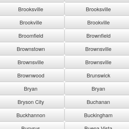
Brooksville
Brooksville
Brookville
Brookville
Broomfield
Brownfield
Brownstown
Brownsville
Brownsville
Brownsville
Brownwood
Brunswick
Bryan
Bryan
Bryson City
Buchanan
Buckhannon
Buckingham
Bucyrus
Buena Vista