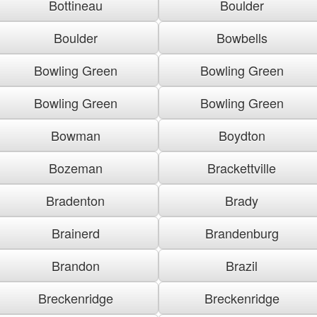
Bottineau
Boulder
Boulder
Bowbells
Bowling Green
Bowling Green
Bowling Green
Bowling Green
Bowman
Boydton
Bozeman
Brackettville
Bradenton
Brady
Brainerd
Brandenburg
Brandon
Brazil
Breckenridge
Breckenridge