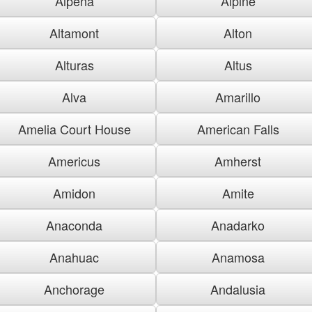
Alpena
Alpine
Altamont
Alton
Alturas
Altus
Alva
Amarillo
Amelia Court House
American Falls
Americus
Amherst
Amidon
Amite
Anaconda
Anadarko
Anahuac
Anamosa
Anchorage
Andalusia