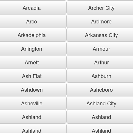
Arcadia
Archer City
Arco
Ardmore
Arkadelphia
Arkansas City
Arlington
Armour
Arnett
Arthur
Ash Flat
Ashburn
Ashdown
Asheboro
Asheville
Ashland City
Ashland
Ashland
Ashland
Ashland