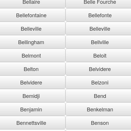
Bellaire
Belle Fourche
Bellefontaine
Bellefonte
Belleville
Belleville
Bellingham
Bellville
Belmont
Beloit
Belton
Belvidere
Belvidere
Belzoni
Bemidji
Bend
Benjamin
Benkelman
Bennettsville
Benson