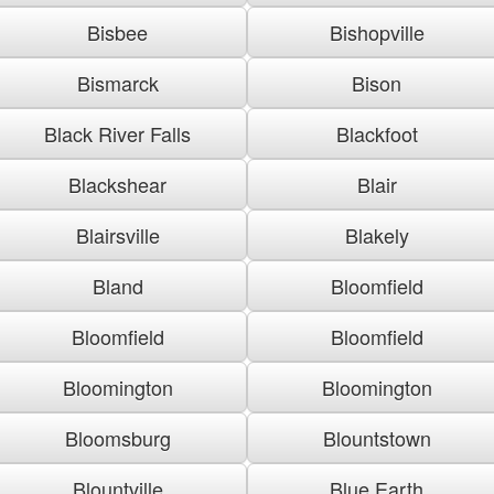
Bisbee
Bishopville
Bismarck
Bison
Black River Falls
Blackfoot
Blackshear
Blair
Blairsville
Blakely
Bland
Bloomfield
Bloomfield
Bloomfield
Bloomington
Bloomington
Bloomsburg
Blountstown
Blountville
Blue Earth