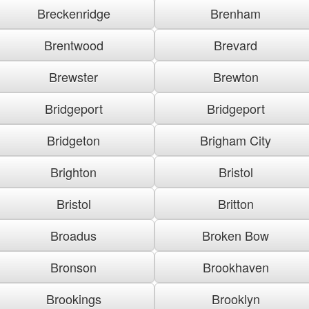
Breckenridge
Brenham
Brentwood
Brevard
Brewster
Brewton
Bridgeport
Bridgeport
Bridgeton
Brigham City
Brighton
Bristol
Bristol
Britton
Broadus
Broken Bow
Bronson
Brookhaven
Brookings
Brooklyn