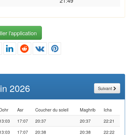
21:49
ler l'application
uin 2026
Suivant
Dohr
Asr
Coucher du soleil
Maghrib
Icha
13:03
17:07
20:37
20:37
22:21
13:03
17:07
20:38
20:38
22:22