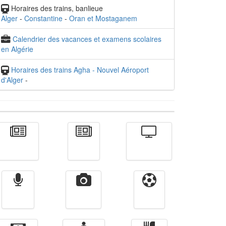
Horaires des trains, banlieue
Alger
-
Constantine
-
Oran et Mostaganem
Calendrier des vacances et examens scolaires
en Algérie
Horaires des trains Agha - Nouvel Aéroport
d'Alger
-
Actualité
الأخبار
Télévision
Radio
Vidéos
Sport