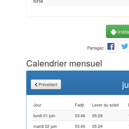
Icha
Instal
Partagez
Calendrier mensuel
j
Précédant
Jour
Fadjr
Lever du soleil
lundi 01 juin
03:46
05:29
mardi 02 juin
03:45
05:29