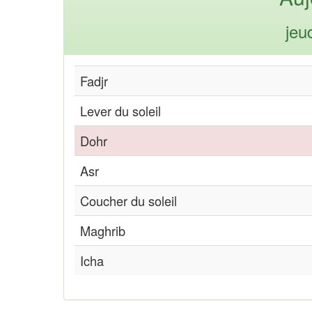
jeu
Fadjr
Lever du soleil
Dohr
Asr
Coucher du soleil
Maghrib
Icha