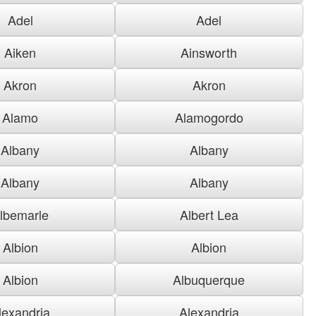
Adel
Adel
Aiken
Ainsworth
Akron
Akron
Alamo
Alamogordo
Albany
Albany
Albany
Albany
lbemarle
Albert Lea
Albion
Albion
Albion
Albuquerque
lexandria
Alexandria