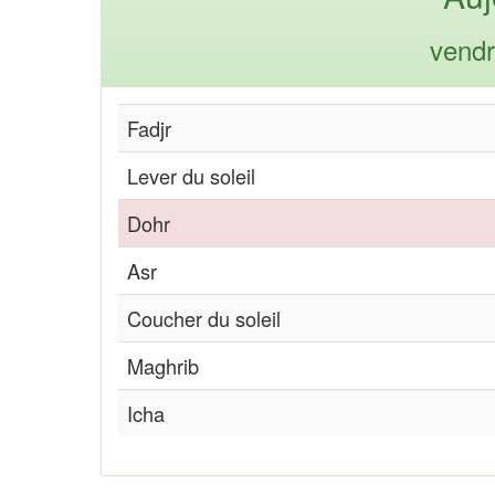
vendr
Fadjr
Lever du soleil
Dohr
Asr
Coucher du soleil
Maghrib
Icha