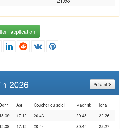
21:53
ler l'application
uin 2026
Suivant
Dohr
Asr
Coucher du soleil
Maghrib
Icha
13:09
17:12
20:43
20:43
22:26
13:09
17:13
20:44
20:44
22:27