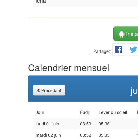
Icha
Instal
Partagez
Calendrier mensuel
j
Précédant
Jour
Fadjr
Lever du soleil
lundi 01 juin
03:53
05:36
mardi 02 juin
03:52
05:35