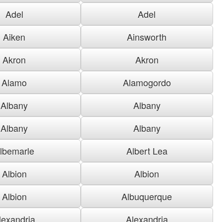
Adel
Adel
Aiken
Ainsworth
Akron
Akron
Alamo
Alamogordo
Albany
Albany
Albany
Albany
lbemarle
Albert Lea
Albion
Albion
Albion
Albuquerque
lexandria
Alexandria