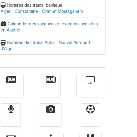
Horaires des trains, banlieue
Alger
-
Constantine
-
Oran et Mostaganem
Calendrier des vacances et examens scolaires
en Algérie
Horaires des trains Agha - Nouvel Aéroport
d'Alger
-
Actualité
الأخبار
Télévision
Radio
Vidéos
Sport