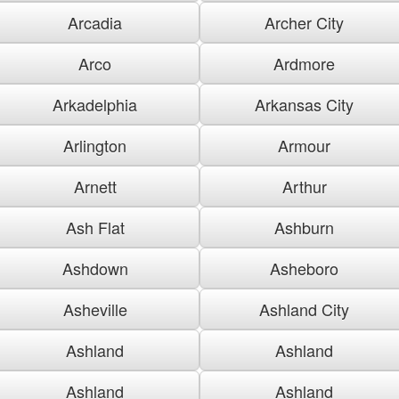
Arcadia
Archer City
Arco
Ardmore
Arkadelphia
Arkansas City
Arlington
Armour
Arnett
Arthur
Ash Flat
Ashburn
Ashdown
Asheboro
Asheville
Ashland City
Ashland
Ashland
Ashland
Ashland