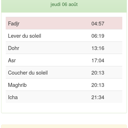
jeudi 06 août
Fadjr
04:57
Lever du soleil
06:19
Dohr
13:16
Asr
17:04
Coucher du soleil
20:13
Maghrib
20:13
Icha
21:34