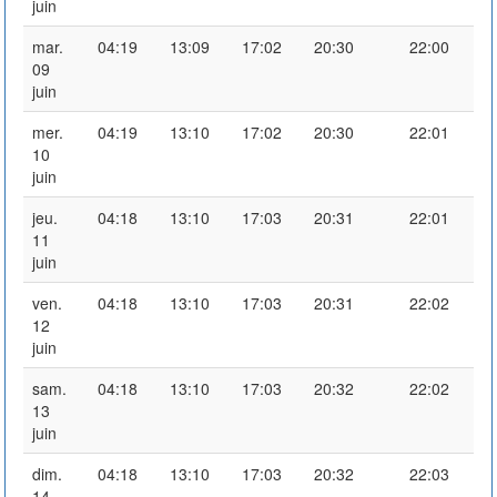
juin
mar.
04:19
13:09
17:02
20:30
22:00
09
juin
mer.
04:19
13:10
17:02
20:30
22:01
10
juin
jeu.
04:18
13:10
17:03
20:31
22:01
11
juin
ven.
04:18
13:10
17:03
20:31
22:02
12
juin
sam.
04:18
13:10
17:03
20:32
22:02
13
juin
dim.
04:18
13:10
17:03
20:32
22:03
14