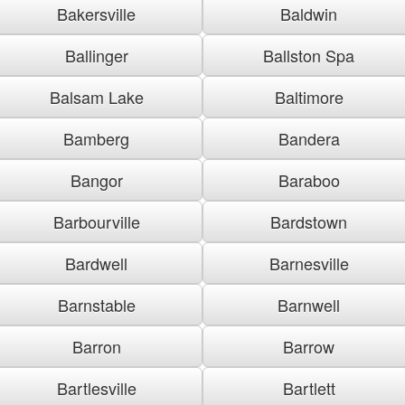
Bakersville
Baldwin
Ballinger
Ballston Spa
Balsam Lake
Baltimore
Bamberg
Bandera
Bangor
Baraboo
Barbourville
Bardstown
Bardwell
Barnesville
Barnstable
Barnwell
Barron
Barrow
Bartlesville
Bartlett