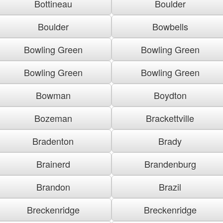
Bottineau
Boulder
Boulder
Bowbells
Bowling Green
Bowling Green
Bowling Green
Bowling Green
Bowman
Boydton
Bozeman
Brackettville
Bradenton
Brady
Brainerd
Brandenburg
Brandon
Brazil
Breckenridge
Breckenridge