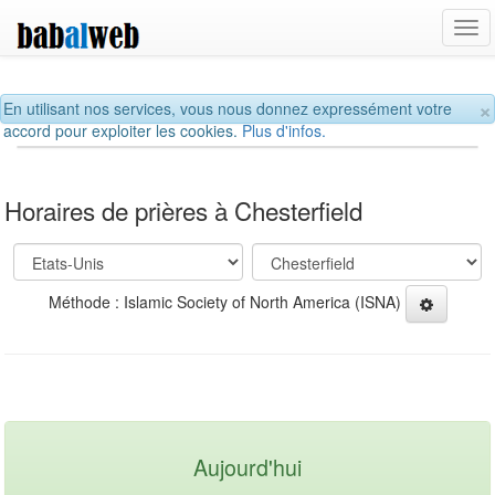
Tog
navi
×
En utilisant nos services, vous nous donnez expressément votre
accord pour exploiter les cookies.
Plus d'infos.
Horaires de prières à Chesterfield
Méthode : Islamic Society of North America (ISNA)
Aujourd'hui