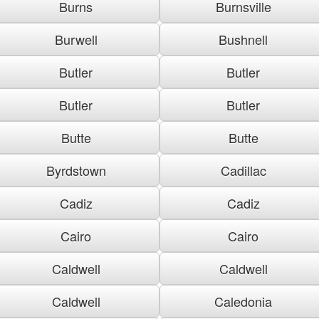
Burns
Burnsville
Burwell
Bushnell
Butler
Butler
Butler
Butler
Butte
Butte
Byrdstown
Cadillac
Cadiz
Cadiz
Cairo
Cairo
Caldwell
Caldwell
Caldwell
Caledonia