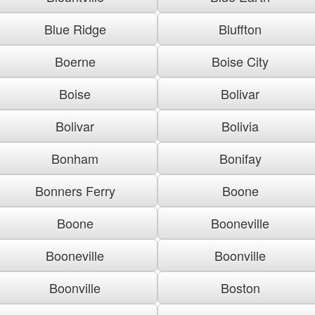
Blue Ridge
Bluffton
Boerne
Boise City
Boise
Bolivar
Bolivar
Bolivia
Bonham
Bonifay
Bonners Ferry
Boone
Boone
Booneville
Booneville
Boonville
Boonville
Boston