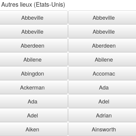
Autres lieux (Etats-Unis)
Abbeville
Abbeville
Abbeville
Abbeville
Aberdeen
Aberdeen
Abilene
Abilene
Abingdon
Accomac
Ackerman
Ada
Ada
Adel
Adel
Adrian
Aiken
Ainsworth