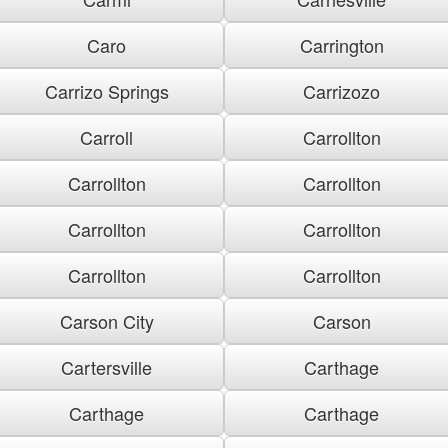
Caro
Carrington
Carrizo Springs
Carrizozo
Carroll
Carrollton
Carrollton
Carrollton
Carrollton
Carrollton
Carrollton
Carrollton
Carson City
Carson
Cartersville
Carthage
Carthage
Carthage