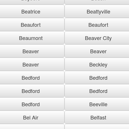
Beatrice
Beattyville
Beaufort
Beaufort
Beaumont
Beaver City
Beaver
Beaver
Beaver
Beckley
Bedford
Bedford
Bedford
Bedford
Bedford
Beeville
Bel Air
Belfast