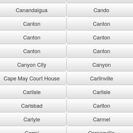
Canandaigua
Cando
Canton
Canton
Canton
Canton
Canton
Canton
Canyon City
Canyon
Cape May Court House
Carlinville
Carlisle
Carlisle
Carlsbad
Carlton
Carlyle
Carmel
Carmi
Carnesville