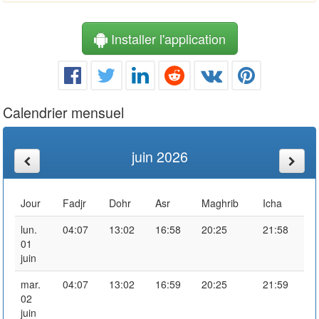
Installer l'application
Calendrier mensuel
juin 2026
Jour
Fadjr
Dohr
Asr
Maghrib
Icha
lun.
04:07
13:02
16:58
20:25
21:58
01
juin
mar.
04:07
13:02
16:59
20:25
21:59
02
juin