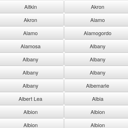
Aitkin
Akron
Akron
Alamo
Alamo
Alamogordo
Alamosa
Albany
Albany
Albany
Albany
Albany
Albany
Albemarle
Albert Lea
Albia
Albion
Albion
Albion
Albion