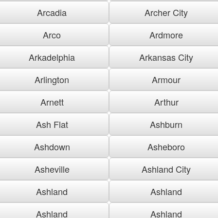
Arcadia
Archer City
Arco
Ardmore
Arkadelphia
Arkansas City
Arlington
Armour
Arnett
Arthur
Ash Flat
Ashburn
Ashdown
Asheboro
Asheville
Ashland City
Ashland
Ashland
Ashland
Ashland