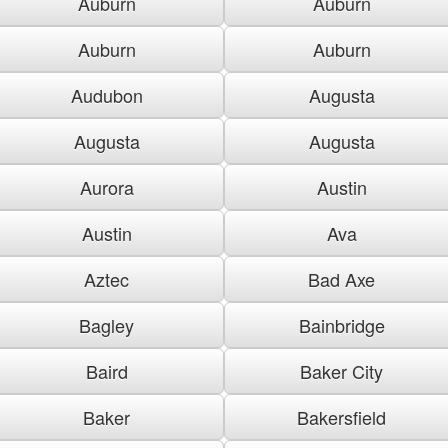
Auburn
Auburn
Auburn
Auburn
Audubon
Augusta
Augusta
Augusta
Aurora
Austin
Austin
Ava
Aztec
Bad Axe
Bagley
Bainbridge
Baird
Baker City
Baker
Bakersfield