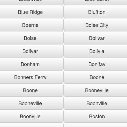
Blue Ridge
Bluffton
Boerne
Boise City
Boise
Bolivar
Bolivar
Bolivia
Bonham
Bonifay
Bonners Ferry
Boone
Boone
Booneville
Booneville
Boonville
Boonville
Boston