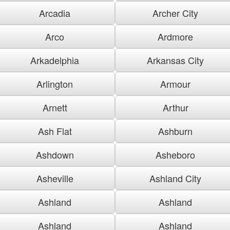
Arcadia
Archer City
Arco
Ardmore
Arkadelphia
Arkansas City
Arlington
Armour
Arnett
Arthur
Ash Flat
Ashburn
Ashdown
Asheboro
Asheville
Ashland City
Ashland
Ashland
Ashland
Ashland