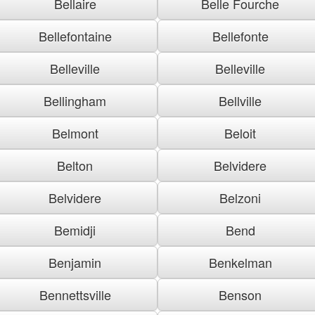
Bellaire
Belle Fourche
Bellefontaine
Bellefonte
Belleville
Belleville
Bellingham
Bellville
Belmont
Beloit
Belton
Belvidere
Belvidere
Belzoni
Bemidji
Bend
Benjamin
Benkelman
Bennettsville
Benson