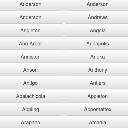
Anderson
Anderson
Anderson
Andrews
Angleton
Angola
Ann Arbor
Annapolis
Anniston
Anoka
Anson
Anthony
Antigo
Antlers
Apalachicola
Appleton
Appling
Appomattox
Arapaho
Arcadia