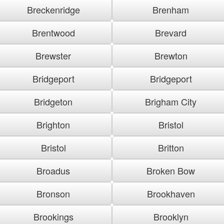
Breckenridge
Brenham
Brentwood
Brevard
Brewster
Brewton
Bridgeport
Bridgeport
Bridgeton
Brigham City
Brighton
Bristol
Bristol
Britton
Broadus
Broken Bow
Bronson
Brookhaven
Brookings
Brooklyn