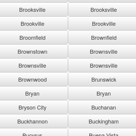
Brooksville
Brooksville
Brookville
Brookville
Broomfield
Brownfield
Brownstown
Brownsville
Brownsville
Brownsville
Brownwood
Brunswick
Bryan
Bryan
Bryson City
Buchanan
Buckhannon
Buckingham
Bucyrus
Buena Vista