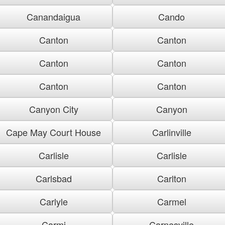
Canandaigua
Cando
Canton
Canton
Canton
Canton
Canton
Canton
Canyon City
Canyon
Cape May Court House
Carlinville
Carlisle
Carlisle
Carlsbad
Carlton
Carlyle
Carmel
Carmi
Carnesville