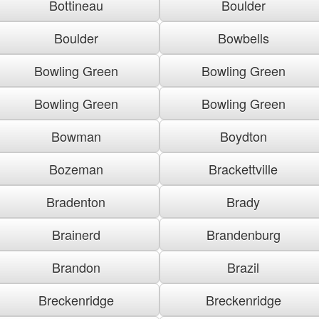
Bottineau
Boulder
Boulder
Bowbells
Bowling Green
Bowling Green
Bowling Green
Bowling Green
Bowman
Boydton
Bozeman
Brackettville
Bradenton
Brady
Brainerd
Brandenburg
Brandon
Brazil
Breckenridge
Breckenridge