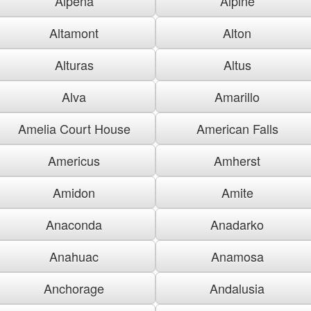
Alpena
Alpine
Altamont
Alton
Alturas
Altus
Alva
Amarillo
Amelia Court House
American Falls
Americus
Amherst
Amidon
Amite
Anaconda
Anadarko
Anahuac
Anamosa
Anchorage
Andalusia