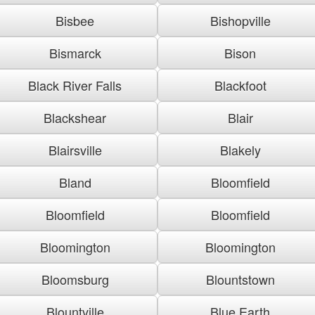
Bisbee
Bishopville
Bismarck
Bison
Black River Falls
Blackfoot
Blackshear
Blair
Blairsville
Blakely
Bland
Bloomfield
Bloomfield
Bloomfield
Bloomington
Bloomington
Bloomsburg
Blountstown
Blountville
Blue Earth