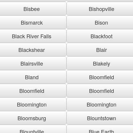
Bisbee
Bishopville
Bismarck
Bison
Black River Falls
Blackfoot
Blackshear
Blair
Blairsville
Blakely
Bland
Bloomfield
Bloomfield
Bloomfield
Bloomington
Bloomington
Bloomsburg
Blountstown
Blountville
Blue Earth