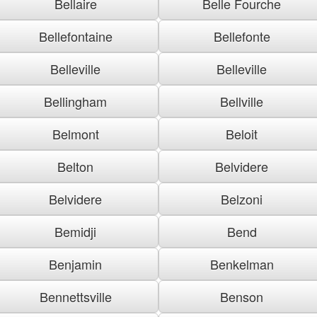
Bellaire
Belle Fourche
Bellefontaine
Bellefonte
Belleville
Belleville
Bellingham
Bellville
Belmont
Beloit
Belton
Belvidere
Belvidere
Belzoni
Bemidji
Bend
Benjamin
Benkelman
Bennettsville
Benson