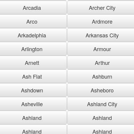
Arcadia
Archer City
Arco
Ardmore
Arkadelphia
Arkansas City
Arlington
Armour
Arnett
Arthur
Ash Flat
Ashburn
Ashdown
Asheboro
Asheville
Ashland City
Ashland
Ashland
Ashland
Ashland