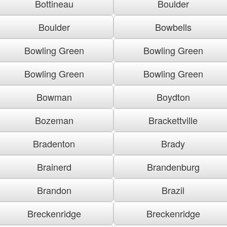
Bottineau
Boulder
Boulder
Bowbells
Bowling Green
Bowling Green
Bowling Green
Bowling Green
Bowman
Boydton
Bozeman
Brackettville
Bradenton
Brady
Brainerd
Brandenburg
Brandon
Brazil
Breckenridge
Breckenridge