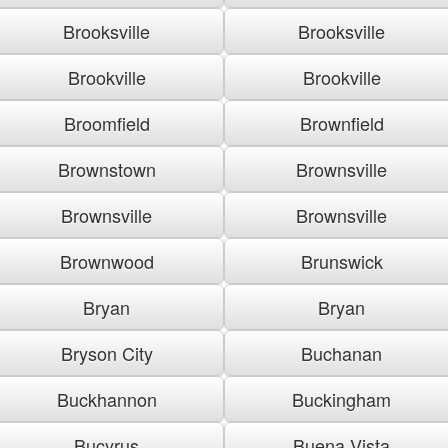
Brooksville
Brooksville
Brookville
Brookville
Broomfield
Brownfield
Brownstown
Brownsville
Brownsville
Brownsville
Brownwood
Brunswick
Bryan
Bryan
Bryson City
Buchanan
Buckhannon
Buckingham
Bucyrus
Buena Vista