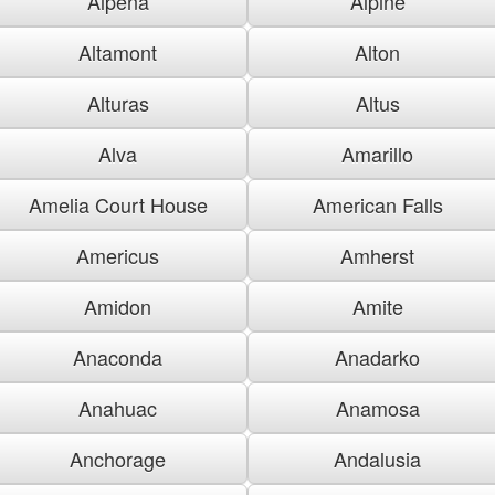
Alpena
Alpine
Altamont
Alton
Alturas
Altus
Alva
Amarillo
Amelia Court House
American Falls
Americus
Amherst
Amidon
Amite
Anaconda
Anadarko
Anahuac
Anamosa
Anchorage
Andalusia