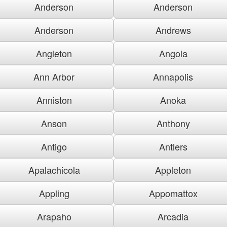
Anderson
Anderson
Anderson
Andrews
Angleton
Angola
Ann Arbor
Annapolis
Anniston
Anoka
Anson
Anthony
Antigo
Antlers
Apalachicola
Appleton
Appling
Appomattox
Arapaho
Arcadia