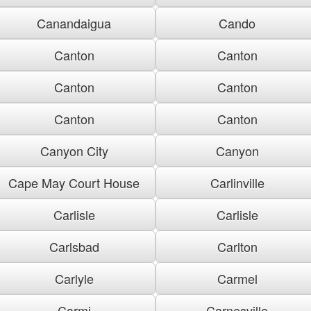
Canandaigua
Cando
Canton
Canton
Canton
Canton
Canton
Canton
Canyon City
Canyon
Cape May Court House
Carlinville
Carlisle
Carlisle
Carlsbad
Carlton
Carlyle
Carmel
Carmi
Carnesville