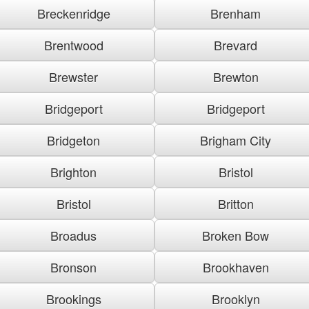
Breckenridge
Brenham
Brentwood
Brevard
Brewster
Brewton
Bridgeport
Bridgeport
Bridgeton
Brigham City
Brighton
Bristol
Bristol
Britton
Broadus
Broken Bow
Bronson
Brookhaven
Brookings
Brooklyn