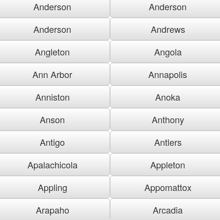
Anderson
Anderson
Anderson
Andrews
Angleton
Angola
Ann Arbor
Annapolis
Anniston
Anoka
Anson
Anthony
Antigo
Antlers
Apalachicola
Appleton
Appling
Appomattox
Arapaho
Arcadia