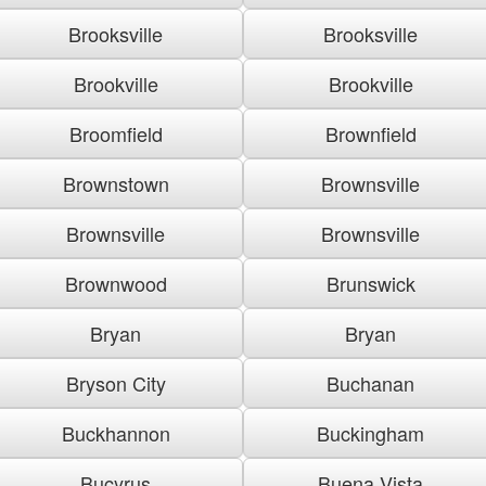
Brooksville
Brooksville
Brookville
Brookville
Broomfield
Brownfield
Brownstown
Brownsville
Brownsville
Brownsville
Brownwood
Brunswick
Bryan
Bryan
Bryson City
Buchanan
Buckhannon
Buckingham
Bucyrus
Buena Vista