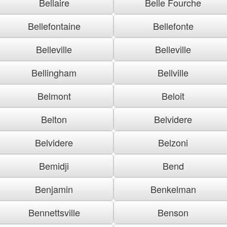
Bellaire
Belle Fourche
Bellefontaine
Bellefonte
Belleville
Belleville
Bellingham
Bellville
Belmont
Beloit
Belton
Belvidere
Belvidere
Belzoni
Bemidji
Bend
Benjamin
Benkelman
Bennettsville
Benson