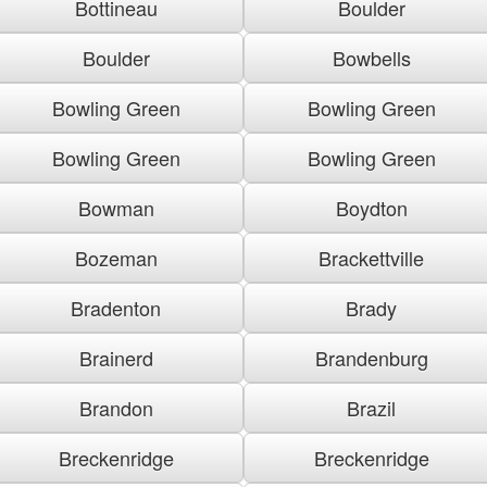
Bottineau
Boulder
Boulder
Bowbells
Bowling Green
Bowling Green
Bowling Green
Bowling Green
Bowman
Boydton
Bozeman
Brackettville
Bradenton
Brady
Brainerd
Brandenburg
Brandon
Brazil
Breckenridge
Breckenridge