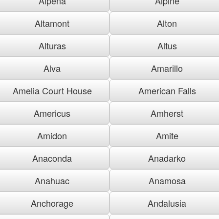
Alpena
Alpine
Altamont
Alton
Alturas
Altus
Alva
Amarillo
Amelia Court House
American Falls
Americus
Amherst
Amidon
Amite
Anaconda
Anadarko
Anahuac
Anamosa
Anchorage
Andalusia