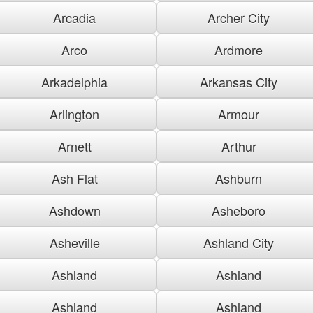
Arcadia
Archer City
Arco
Ardmore
Arkadelphia
Arkansas City
Arlington
Armour
Arnett
Arthur
Ash Flat
Ashburn
Ashdown
Asheboro
Asheville
Ashland City
Ashland
Ashland
Ashland
Ashland