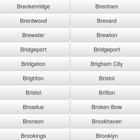
Breckenridge
Brenham
Brentwood
Brevard
Brewster
Brewton
Bridgeport
Bridgeport
Bridgeton
Brigham City
Brighton
Bristol
Bristol
Britton
Broadus
Broken Bow
Bronson
Brookhaven
Brookings
Brooklyn