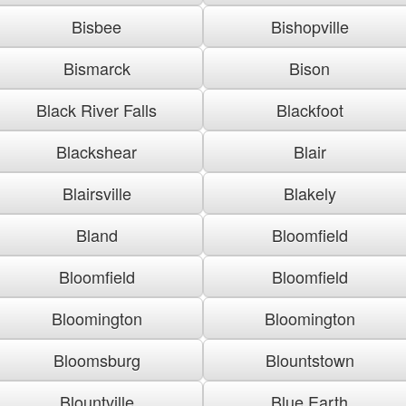
Bisbee
Bishopville
Bismarck
Bison
Black River Falls
Blackfoot
Blackshear
Blair
Blairsville
Blakely
Bland
Bloomfield
Bloomfield
Bloomfield
Bloomington
Bloomington
Bloomsburg
Blountstown
Blountville
Blue Earth