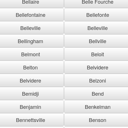
Bellaire
Belle Fourche
Bellefontaine
Bellefonte
Belleville
Belleville
Bellingham
Bellville
Belmont
Beloit
Belton
Belvidere
Belvidere
Belzoni
Bemidji
Bend
Benjamin
Benkelman
Bennettsville
Benson