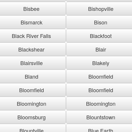
Bisbee
Bishopville
Bismarck
Bison
Black River Falls
Blackfoot
Blackshear
Blair
Blairsville
Blakely
Bland
Bloomfield
Bloomfield
Bloomfield
Bloomington
Bloomington
Bloomsburg
Blountstown
Blountville
Blue Earth