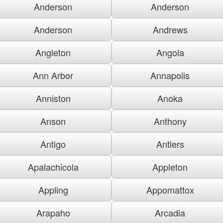
Anderson
Anderson
Anderson
Andrews
Angleton
Angola
Ann Arbor
Annapolis
Anniston
Anoka
Anson
Anthony
Antigo
Antlers
Apalachicola
Appleton
Appling
Appomattox
Arapaho
Arcadia