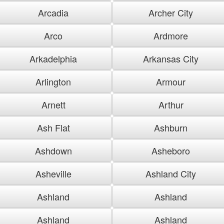
Arcadia
Archer City
Arco
Ardmore
Arkadelphia
Arkansas City
Arlington
Armour
Arnett
Arthur
Ash Flat
Ashburn
Ashdown
Asheboro
Asheville
Ashland City
Ashland
Ashland
Ashland
Ashland