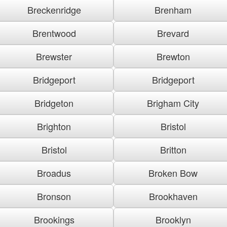
Breckenridge
Brenham
Brentwood
Brevard
Brewster
Brewton
Bridgeport
Bridgeport
Bridgeton
Brigham City
Brighton
Bristol
Bristol
Britton
Broadus
Broken Bow
Bronson
Brookhaven
Brookings
Brooklyn