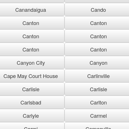
Canandaigua
Cando
Canton
Canton
Canton
Canton
Canton
Canton
Canyon City
Canyon
Cape May Court House
Carlinville
Carlisle
Carlisle
Carlsbad
Carlton
Carlyle
Carmel
Carmi
Carnesville