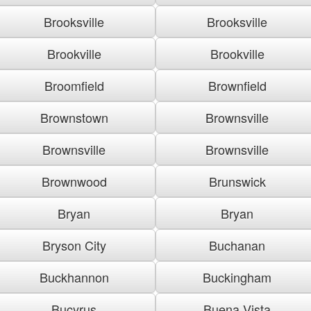
Brooksville
Brooksville
Brookville
Brookville
Broomfield
Brownfield
Brownstown
Brownsville
Brownsville
Brownsville
Brownwood
Brunswick
Bryan
Bryan
Bryson City
Buchanan
Buckhannon
Buckingham
Bucyrus
Buena Vista