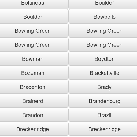
Bottineau
Boulder
Boulder
Bowbells
Bowling Green
Bowling Green
Bowling Green
Bowling Green
Bowman
Boydton
Bozeman
Brackettville
Bradenton
Brady
Brainerd
Brandenburg
Brandon
Brazil
Breckenridge
Breckenridge