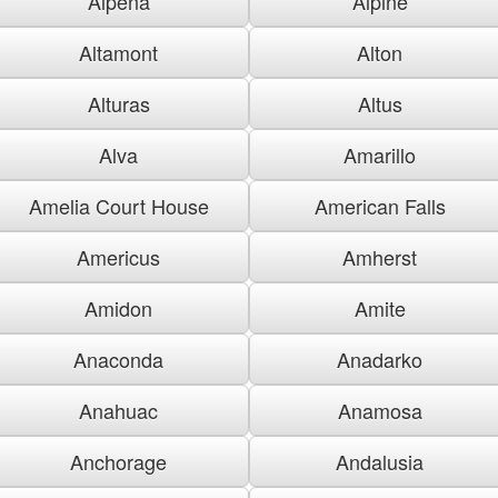
Alpena
Alpine
Altamont
Alton
Alturas
Altus
Alva
Amarillo
Amelia Court House
American Falls
Americus
Amherst
Amidon
Amite
Anaconda
Anadarko
Anahuac
Anamosa
Anchorage
Andalusia