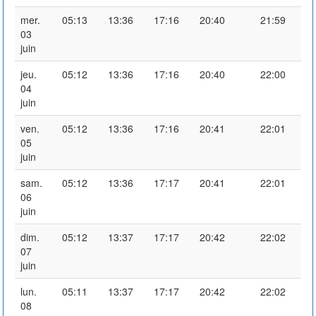
mer.
05:13
13:36
17:16
20:40
21:59
03
juin
jeu.
05:12
13:36
17:16
20:40
22:00
04
juin
ven.
05:12
13:36
17:16
20:41
22:01
05
juin
sam.
05:12
13:36
17:17
20:41
22:01
06
juin
dim.
05:12
13:37
17:17
20:42
22:02
07
juin
lun.
05:11
13:37
17:17
20:42
22:02
08