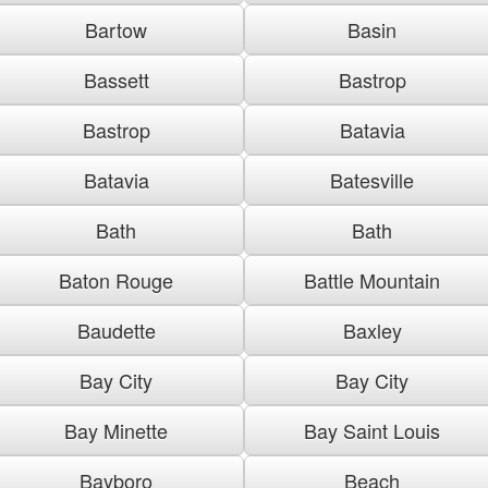
Bartow
Basin
Bassett
Bastrop
Bastrop
Batavia
Batavia
Batesville
Bath
Bath
Baton Rouge
Battle Mountain
Baudette
Baxley
Bay City
Bay City
Bay Minette
Bay Saint Louis
Bayboro
Beach