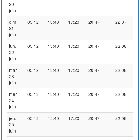
20
juin
dim.
05:12
13:40
17:20
20:47
22:07
21
juin
lun.
05:12
13:40
17:20
20:47
22:08
22
juin
mar.
05:12
13:40
17:20
20:47
22:08
23
juin
mer.
05:13
13:40
17:20
20:47
22:08
24
juin
jeu.
05:13
13:40
17:20
20:47
22:08
25
juin