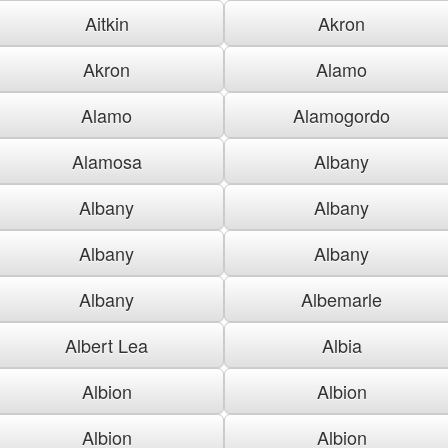
Aitkin
Akron
Akron
Alamo
Alamo
Alamogordo
Alamosa
Albany
Albany
Albany
Albany
Albany
Albany
Albemarle
Albert Lea
Albia
Albion
Albion
Albion
Albion