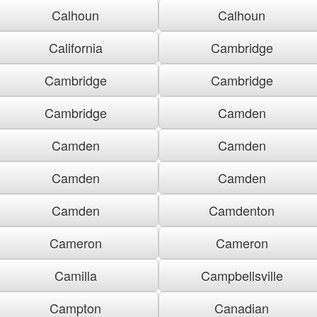
Calhoun
Calhoun
California
Cambridge
Cambridge
Cambridge
Cambridge
Camden
Camden
Camden
Camden
Camden
Camden
Camdenton
Cameron
Cameron
Camilla
Campbellsville
Campton
Canadian