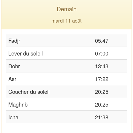
Demain
mardi 11 août
Fadjr
05:47
Lever du soleil
07:00
Dohr
13:43
Asr
17:22
Coucher du soleil
20:25
Maghrib
20:25
Icha
21:38