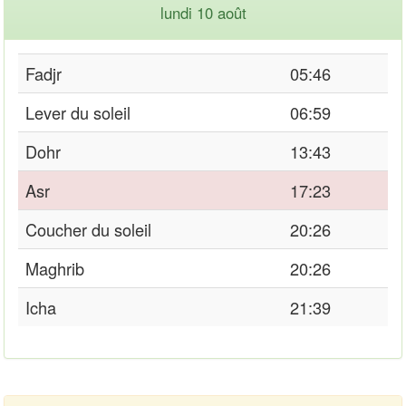
lundi 10 août
Fadjr
05:46
Lever du soleil
06:59
Dohr
13:43
Asr
17:23
Coucher du soleil
20:26
Maghrib
20:26
Icha
21:39