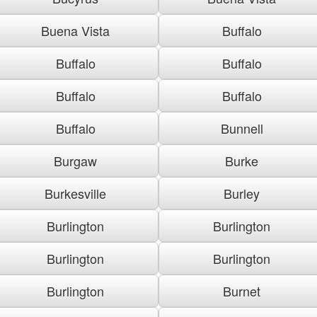
Buena Vista
Buffalo
Buffalo
Buffalo
Buffalo
Buffalo
Buffalo
Bunnell
Burgaw
Burke
Burkesville
Burley
Burlington
Burlington
Burlington
Burlington
Burlington
Burnet