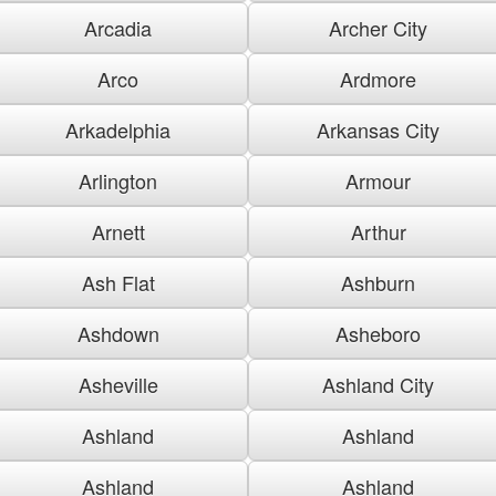
Arcadia
Archer City
Arco
Ardmore
Arkadelphia
Arkansas City
Arlington
Armour
Arnett
Arthur
Ash Flat
Ashburn
Ashdown
Asheboro
Asheville
Ashland City
Ashland
Ashland
Ashland
Ashland