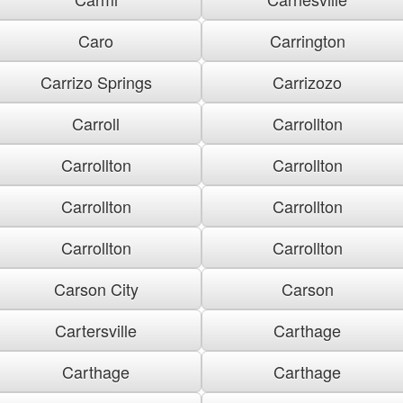
Caro
Carrington
Carrizo Springs
Carrizozo
Carroll
Carrollton
Carrollton
Carrollton
Carrollton
Carrollton
Carrollton
Carrollton
Carson City
Carson
Cartersville
Carthage
Carthage
Carthage