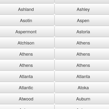
Ashland
Ashley
Asotin
Aspen
Aspermont
Astoria
Atchison
Athens
Athens
Athens
Athens
Athens
Atlanta
Atlanta
Atlantic
Atoka
Atwood
Auburn