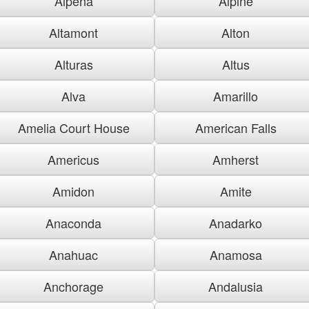
Alpena
Alpine
Altamont
Alton
Alturas
Altus
Alva
Amarillo
Amelia Court House
American Falls
Americus
Amherst
Amidon
Amite
Anaconda
Anadarko
Anahuac
Anamosa
Anchorage
Andalusia