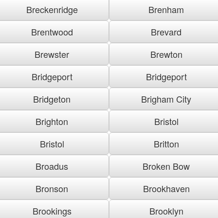
Breckenridge
Brenham
Brentwood
Brevard
Brewster
Brewton
Bridgeport
Bridgeport
Bridgeton
Brigham City
Brighton
Bristol
Bristol
Britton
Broadus
Broken Bow
Bronson
Brookhaven
Brookings
Brooklyn