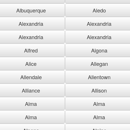
Albuquerque
Aledo
Alexandria
Alexandria
Alexandria
Alexandria
Alfred
Algona
Alice
Allegan
Allendale
Allentown
Alliance
Allison
Alma
Alma
Alma
Alma