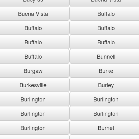
Buena Vista
Buffalo
Buffalo
Buffalo
Buffalo
Buffalo
Buffalo
Bunnell
Burgaw
Burke
Burkesville
Burley
Burlington
Burlington
Burlington
Burlington
Burlington
Burnet