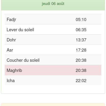
jeudi 06 août
Fadjr
05:10
Lever du soleil
06:35
Dohr
13:37
Asr
17:28
Coucher du soleil
20:38
Maghrib
20:38
Icha
22:02