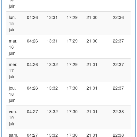
juin
lun.
04:26
13:31
17:29
21:00
22:36
15
juin
mar.
04:26
13:31
17:29
21:00
22:37
16
juin
mer.
04:26
13:32
17:29
21:01
22:37
17
juin
jeu.
04:26
13:32
17:30
21:01
22:37
18
juin
ven.
04:27
13:32
17:30
21:01
22:38
19
juin
sam.
04:27
13:32
17:30
21:01
22:38