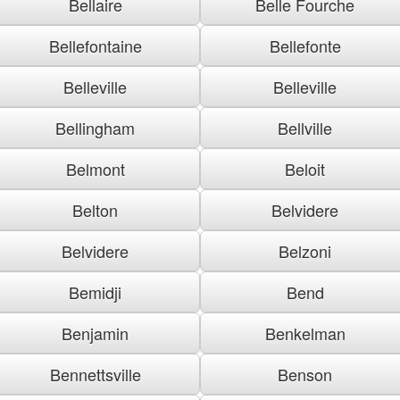
Bellaire
Belle Fourche
Bellefontaine
Bellefonte
Belleville
Belleville
Bellingham
Bellville
Belmont
Beloit
Belton
Belvidere
Belvidere
Belzoni
Bemidji
Bend
Benjamin
Benkelman
Bennettsville
Benson