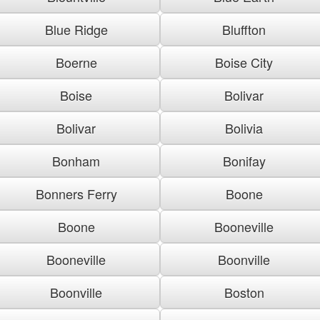
Blue Ridge
Bluffton
Boerne
Boise City
Boise
Bolivar
Bolivar
Bolivia
Bonham
Bonifay
Bonners Ferry
Boone
Boone
Booneville
Booneville
Boonville
Boonville
Boston