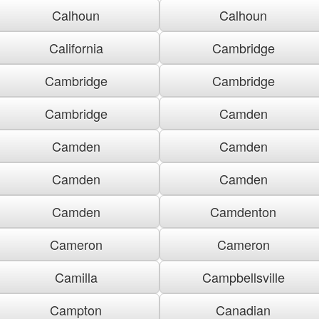
Calhoun
Calhoun
California
Cambridge
Cambridge
Cambridge
Cambridge
Camden
Camden
Camden
Camden
Camden
Camden
Camdenton
Cameron
Cameron
Camilla
Campbellsville
Campton
Canadian