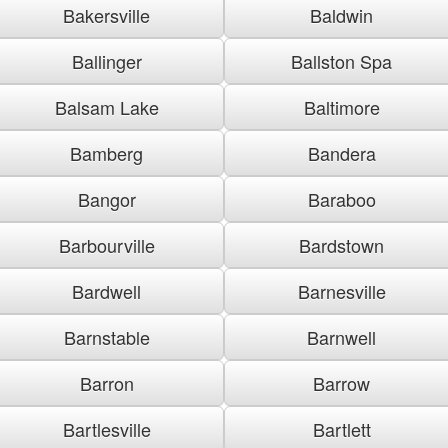
Bakersville
Baldwin
Ballinger
Ballston Spa
Balsam Lake
Baltimore
Bamberg
Bandera
Bangor
Baraboo
Barbourville
Bardstown
Bardwell
Barnesville
Barnstable
Barnwell
Barron
Barrow
Bartlesville
Bartlett