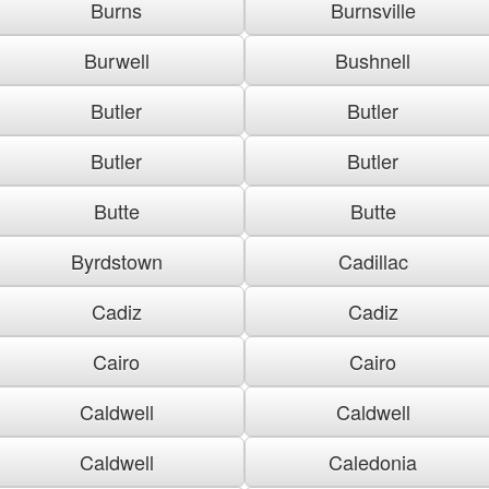
Burns
Burnsville
Burwell
Bushnell
Butler
Butler
Butler
Butler
Butte
Butte
Byrdstown
Cadillac
Cadiz
Cadiz
Cairo
Cairo
Caldwell
Caldwell
Caldwell
Caledonia