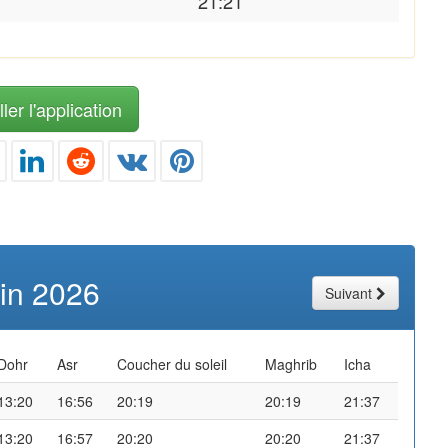
21:21
ler l'application
uin 2026
Suivant
Dohr
Asr
Coucher du soleil
Maghrib
Icha
13:20
16:56
20:19
20:19
21:37
13:20
16:57
20:20
20:20
21:37