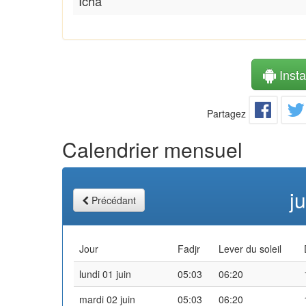
Icha
Instal
Partagez
Calendrier mensuel
j
Précédant
Jour
Fadjr
Lever du soleil
lundi 01 juin
05:03
06:20
mardi 02 juin
05:03
06:20