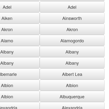
Adel
Adel
Aiken
Ainsworth
Akron
Akron
Alamo
Alamogordo
Albany
Albany
Albany
Albany
lbemarle
Albert Lea
Albion
Albion
Albion
Albuquerque
lexandria
Alexandria