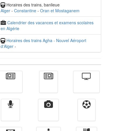
Horaires des trains, banlieue
Alger
-
Constantine
-
Oran et Mostaganem
Calendrier des vacances et examens scolaires
en Algérie
Horaires des trains Agha - Nouvel Aéroport
d'Alger
-
Actualité
الأخبار
Télévision
Radio
Vidéos
Sport