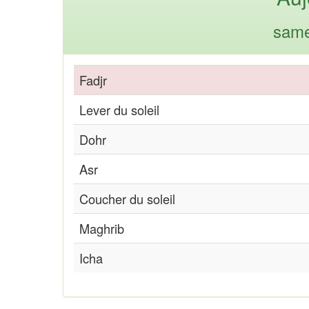
same
Fadjr
Lever du soleil
Dohr
Asr
Coucher du soleil
Maghrib
Icha