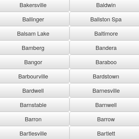
Bakersville
Baldwin
Ballinger
Ballston Spa
Balsam Lake
Baltimore
Bamberg
Bandera
Bangor
Baraboo
Barbourville
Bardstown
Bardwell
Barnesville
Barnstable
Barnwell
Barron
Barrow
Bartlesville
Bartlett