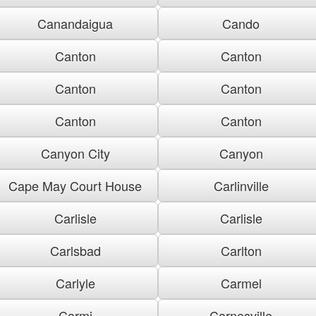
Canandaigua
Cando
Canton
Canton
Canton
Canton
Canton
Canton
Canyon City
Canyon
Cape May Court House
Carlinville
Carlisle
Carlisle
Carlsbad
Carlton
Carlyle
Carmel
Carmi
Carnesville