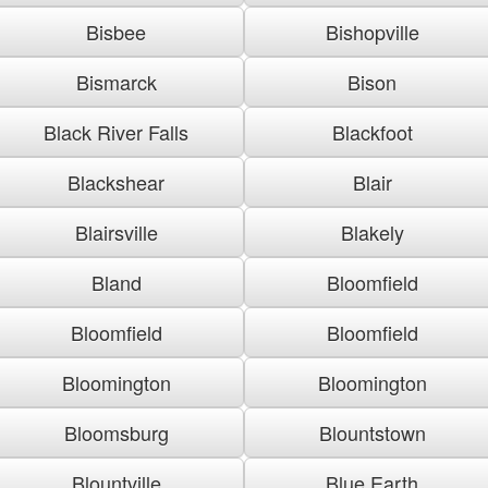
Bisbee
Bishopville
Bismarck
Bison
Black River Falls
Blackfoot
Blackshear
Blair
Blairsville
Blakely
Bland
Bloomfield
Bloomfield
Bloomfield
Bloomington
Bloomington
Bloomsburg
Blountstown
Blountville
Blue Earth