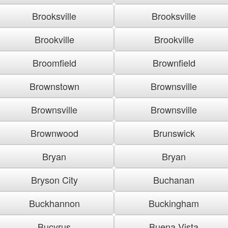
Brooksville
Brooksville
Brookville
Brookville
Broomfield
Brownfield
Brownstown
Brownsville
Brownsville
Brownsville
Brownwood
Brunswick
Bryan
Bryan
Bryson City
Buchanan
Buckhannon
Buckingham
Bucyrus
Buena Vista