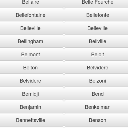
Bellaire
Belle Fourche
Bellefontaine
Bellefonte
Belleville
Belleville
Bellingham
Bellville
Belmont
Beloit
Belton
Belvidere
Belvidere
Belzoni
Bemidji
Bend
Benjamin
Benkelman
Bennettsville
Benson