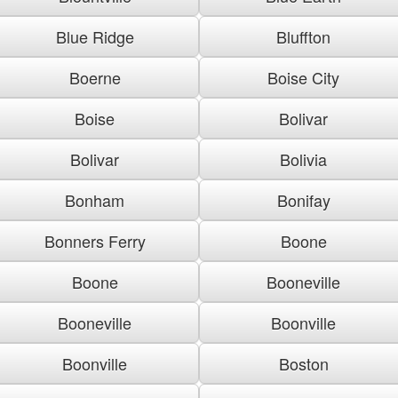
Blue Ridge
Bluffton
Boerne
Boise City
Boise
Bolivar
Bolivar
Bolivia
Bonham
Bonifay
Bonners Ferry
Boone
Boone
Booneville
Booneville
Boonville
Boonville
Boston