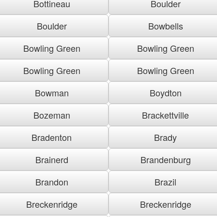
Bottineau
Boulder
Boulder
Bowbells
Bowling Green
Bowling Green
Bowling Green
Bowling Green
Bowman
Boydton
Bozeman
Brackettville
Bradenton
Brady
Brainerd
Brandenburg
Brandon
Brazil
Breckenridge
Breckenridge