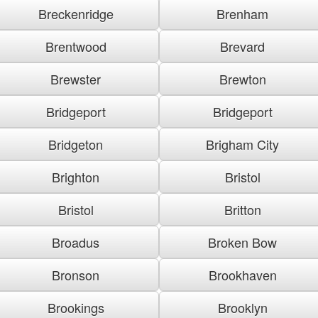
Breckenridge
Brenham
Brentwood
Brevard
Brewster
Brewton
Bridgeport
Bridgeport
Bridgeton
Brigham City
Brighton
Bristol
Bristol
Britton
Broadus
Broken Bow
Bronson
Brookhaven
Brookings
Brooklyn