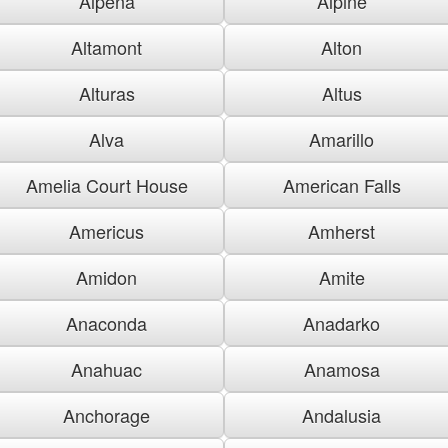
Alpena
Alpine
Altamont
Alton
Alturas
Altus
Alva
Amarillo
Amelia Court House
American Falls
Americus
Amherst
Amidon
Amite
Anaconda
Anadarko
Anahuac
Anamosa
Anchorage
Andalusia