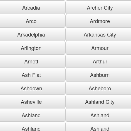
Arcadia
Archer City
Arco
Ardmore
Arkadelphia
Arkansas City
Arlington
Armour
Arnett
Arthur
Ash Flat
Ashburn
Ashdown
Asheboro
Asheville
Ashland City
Ashland
Ashland
Ashland
Ashland