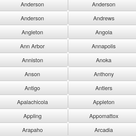
Anderson
Anderson
Anderson
Andrews
Angleton
Angola
Ann Arbor
Annapolis
Anniston
Anoka
Anson
Anthony
Antigo
Antlers
Apalachicola
Appleton
Appling
Appomattox
Arapaho
Arcadia