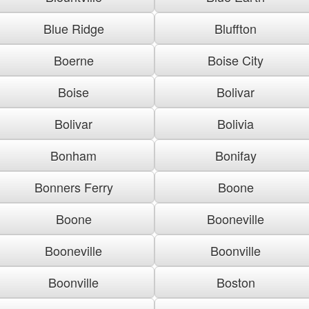
Blue Ridge
Bluffton
Boerne
Boise City
Boise
Bolivar
Bolivar
Bolivia
Bonham
Bonifay
Bonners Ferry
Boone
Boone
Booneville
Booneville
Boonville
Boonville
Boston