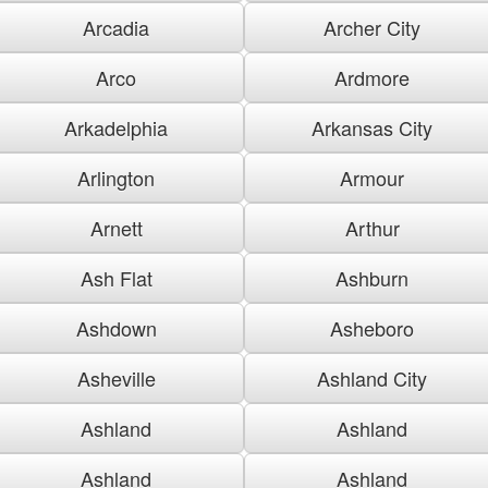
Arcadia
Archer City
Arco
Ardmore
Arkadelphia
Arkansas City
Arlington
Armour
Arnett
Arthur
Ash Flat
Ashburn
Ashdown
Asheboro
Asheville
Ashland City
Ashland
Ashland
Ashland
Ashland