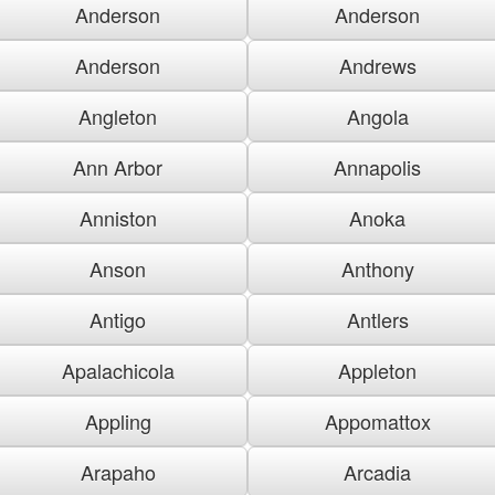
Anderson
Anderson
Anderson
Andrews
Angleton
Angola
Ann Arbor
Annapolis
Anniston
Anoka
Anson
Anthony
Antigo
Antlers
Apalachicola
Appleton
Appling
Appomattox
Arapaho
Arcadia