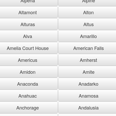
Alpena
Alpine
Altamont
Alton
Alturas
Altus
Alva
Amarillo
Amelia Court House
American Falls
Americus
Amherst
Amidon
Amite
Anaconda
Anadarko
Anahuac
Anamosa
Anchorage
Andalusia