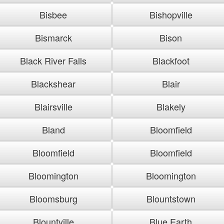
Bisbee
Bishopville
Bismarck
Bison
Black River Falls
Blackfoot
Blackshear
Blair
Blairsville
Blakely
Bland
Bloomfield
Bloomfield
Bloomfield
Bloomington
Bloomington
Bloomsburg
Blountstown
Blountville
Blue Earth