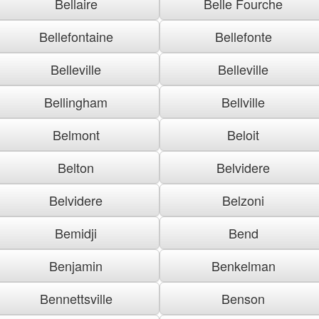
Bellaire
Belle Fourche
Bellefontaine
Bellefonte
Belleville
Belleville
Bellingham
Bellville
Belmont
Beloit
Belton
Belvidere
Belvidere
Belzoni
Bemidji
Bend
Benjamin
Benkelman
Bennettsville
Benson