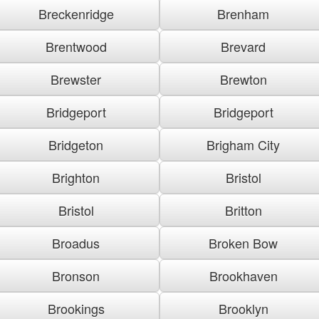
Breckenridge
Brenham
Brentwood
Brevard
Brewster
Brewton
Bridgeport
Bridgeport
Bridgeton
Brigham City
Brighton
Bristol
Bristol
Britton
Broadus
Broken Bow
Bronson
Brookhaven
Brookings
Brooklyn