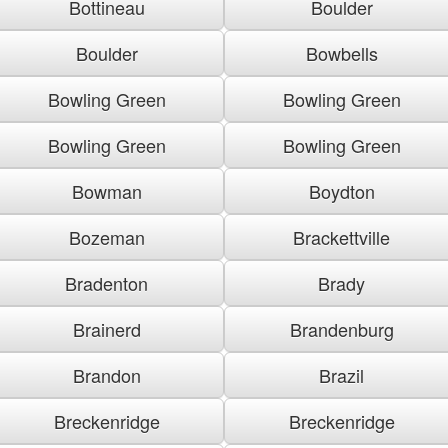
Bottineau
Boulder
Boulder
Bowbells
Bowling Green
Bowling Green
Bowling Green
Bowling Green
Bowman
Boydton
Bozeman
Brackettville
Bradenton
Brady
Brainerd
Brandenburg
Brandon
Brazil
Breckenridge
Breckenridge