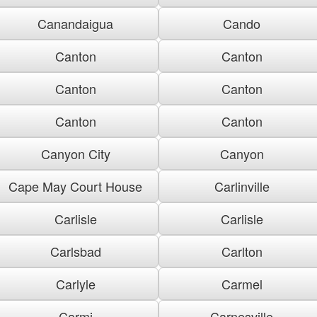
Canandaigua
Cando
Canton
Canton
Canton
Canton
Canton
Canton
Canyon City
Canyon
Cape May Court House
Carlinville
Carlisle
Carlisle
Carlsbad
Carlton
Carlyle
Carmel
Carmi
Carnesville