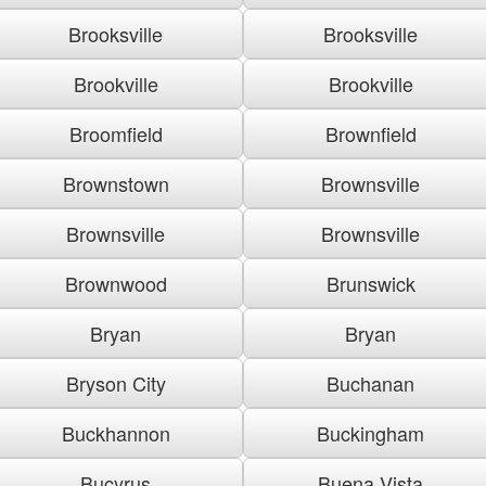
Brooksville
Brooksville
Brookville
Brookville
Broomfield
Brownfield
Brownstown
Brownsville
Brownsville
Brownsville
Brownwood
Brunswick
Bryan
Bryan
Bryson City
Buchanan
Buckhannon
Buckingham
Bucyrus
Buena Vista