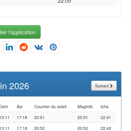
22:05
ler l'application
uin 2026
Suivant
Dohr
Asr
Coucher du soleil
Maghrib
Icha
13:11
17:18
20:51
20:51
22:41
13:11
17:18
20:52
20:52
22:42