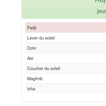
jeu
Fadjr
Lever du soleil
Dohr
Asr
Coucher du soleil
Maghrib
Icha