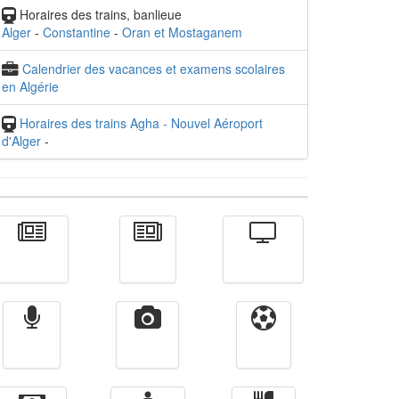
Horaires des trains, banlieue
Alger
-
Constantine
-
Oran et Mostaganem
Calendrier des vacances et examens scolaires
en Algérie
Horaires des trains Agha - Nouvel Aéroport
d'Alger
-
Actualité
الأخبار
Télévision
Radio
Vidéos
Sport