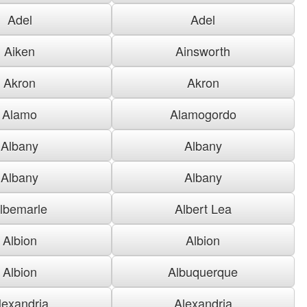
Adel
Adel
Aiken
Ainsworth
Akron
Akron
Alamo
Alamogordo
Albany
Albany
Albany
Albany
lbemarle
Albert Lea
Albion
Albion
Albion
Albuquerque
lexandria
Alexandria