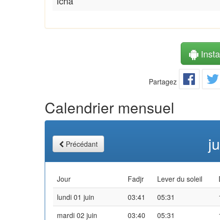
Icha
Instal
Partagez
Calendrier mensuel
j
Précédant
Jour
Fadjr
Lever du soleil
lundi 01 juin
03:41
05:31
mardi 02 juin
03:40
05:31