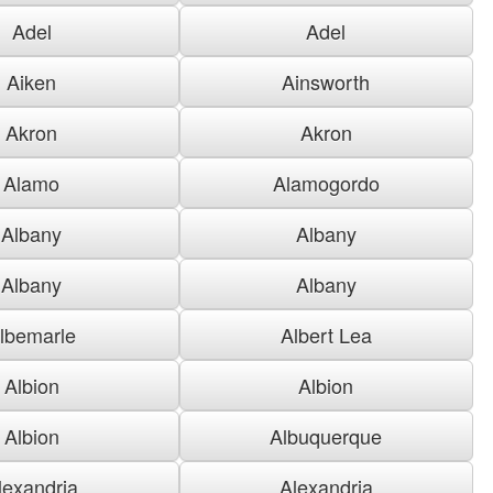
Adel
Adel
Aiken
Ainsworth
Akron
Akron
Alamo
Alamogordo
Albany
Albany
Albany
Albany
lbemarle
Albert Lea
Albion
Albion
Albion
Albuquerque
lexandria
Alexandria