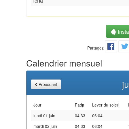
Icha
Instal
Partagez
Calendrier mensuel
j
Précédant
Jour
Fadjr
Lever du soleil
lundi 01 juin
04:33
06:04
mardi 02 juin
04:33
06:04