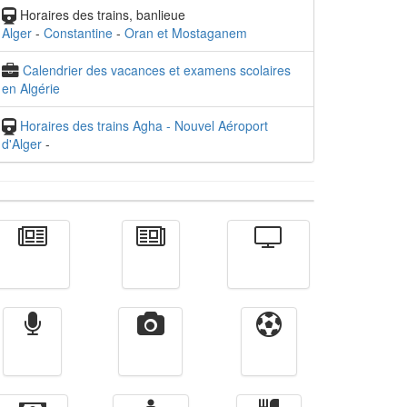
Horaires des trains, banlieue
Alger
-
Constantine
-
Oran et Mostaganem
Calendrier des vacances et examens scolaires
en Algérie
Horaires des trains Agha - Nouvel Aéroport
d'Alger
-
Actualité
الأخبار
Télévision
Radio
Vidéos
Sport