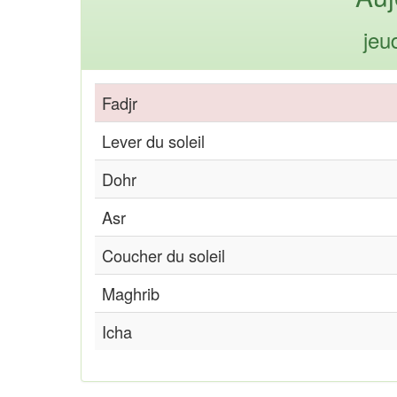
jeu
Fadjr
Lever du soleil
Dohr
Asr
Coucher du soleil
Maghrib
Icha