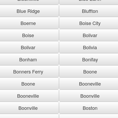
Blue Ridge
Bluffton
Boerne
Boise City
Boise
Bolivar
Bolivar
Bolivia
Bonham
Bonifay
Bonners Ferry
Boone
Boone
Booneville
Booneville
Boonville
Boonville
Boston