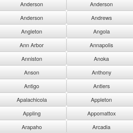
Anderson
Anderson
Anderson
Andrews
Angleton
Angola
Ann Arbor
Annapolis
Anniston
Anoka
Anson
Anthony
Antigo
Antlers
Apalachicola
Appleton
Appling
Appomattox
Arapaho
Arcadia