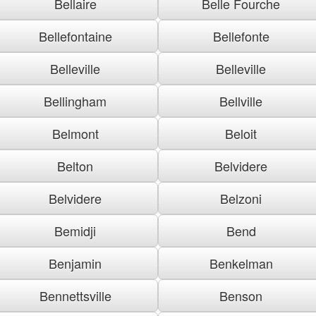
Bellaire
Belle Fourche
Bellefontaine
Bellefonte
Belleville
Belleville
Bellingham
Bellville
Belmont
Beloit
Belton
Belvidere
Belvidere
Belzoni
Bemidji
Bend
Benjamin
Benkelman
Bennettsville
Benson