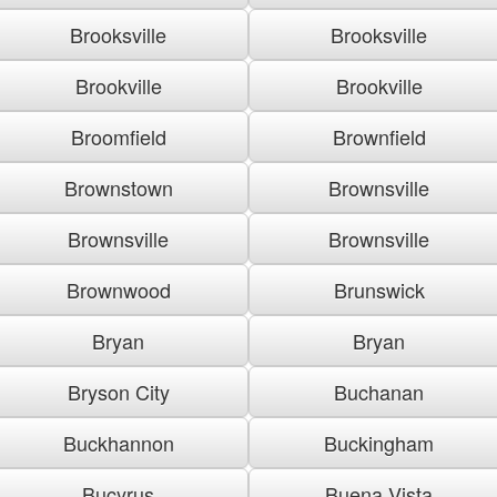
Brooksville
Brooksville
Brookville
Brookville
Broomfield
Brownfield
Brownstown
Brownsville
Brownsville
Brownsville
Brownwood
Brunswick
Bryan
Bryan
Bryson City
Buchanan
Buckhannon
Buckingham
Bucyrus
Buena Vista