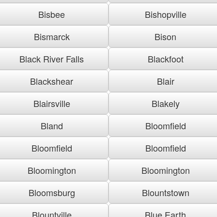
Bisbee
Bishopville
Bismarck
Bison
Black River Falls
Blackfoot
Blackshear
Blair
Blairsville
Blakely
Bland
Bloomfield
Bloomfield
Bloomfield
Bloomington
Bloomington
Bloomsburg
Blountstown
Blountville
Blue Earth