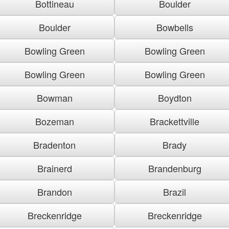
Bottineau
Boulder
Boulder
Bowbells
Bowling Green
Bowling Green
Bowling Green
Bowling Green
Bowman
Boydton
Bozeman
Brackettville
Bradenton
Brady
Brainerd
Brandenburg
Brandon
Brazil
Breckenridge
Breckenridge