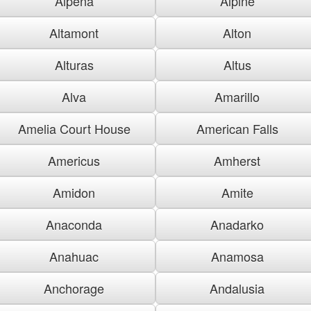
Alpena
Alpine
Altamont
Alton
Alturas
Altus
Alva
Amarillo
Amelia Court House
American Falls
Americus
Amherst
Amidon
Amite
Anaconda
Anadarko
Anahuac
Anamosa
Anchorage
Andalusia