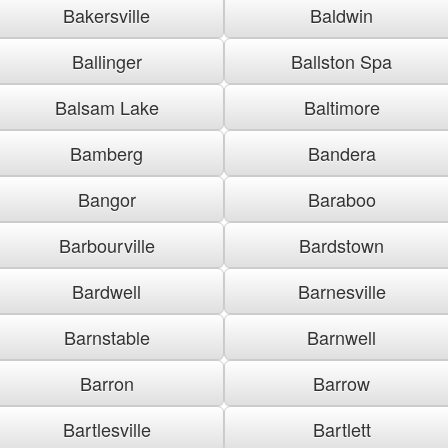
Bakersville
Baldwin
Ballinger
Ballston Spa
Balsam Lake
Baltimore
Bamberg
Bandera
Bangor
Baraboo
Barbourville
Bardstown
Bardwell
Barnesville
Barnstable
Barnwell
Barron
Barrow
Bartlesville
Bartlett