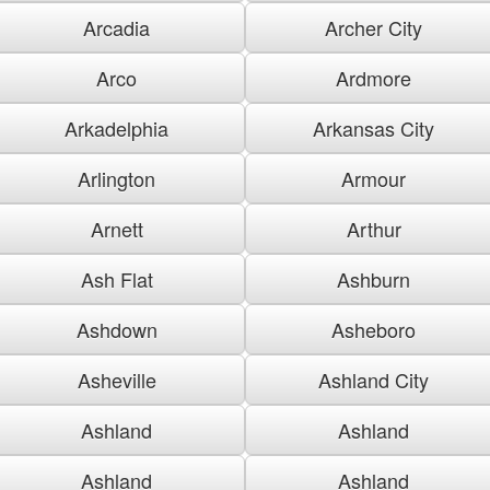
Arcadia
Archer City
Arco
Ardmore
Arkadelphia
Arkansas City
Arlington
Armour
Arnett
Arthur
Ash Flat
Ashburn
Ashdown
Asheboro
Asheville
Ashland City
Ashland
Ashland
Ashland
Ashland