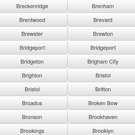
Breckenridge
Brenham
Brentwood
Brevard
Brewster
Brewton
Bridgeport
Bridgeport
Bridgeton
Brigham City
Brighton
Bristol
Bristol
Britton
Broadus
Broken Bow
Bronson
Brookhaven
Brookings
Brooklyn