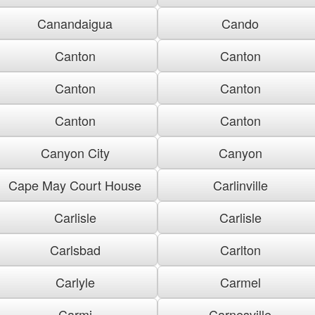
Canandaigua
Cando
Canton
Canton
Canton
Canton
Canton
Canton
Canyon City
Canyon
Cape May Court House
Carlinville
Carlisle
Carlisle
Carlsbad
Carlton
Carlyle
Carmel
Carmi
Carnesville