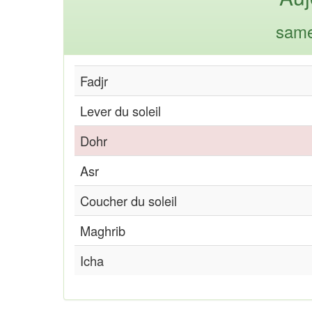
same
Fadjr
Lever du soleil
Dohr
Asr
Coucher du soleil
Maghrib
Icha