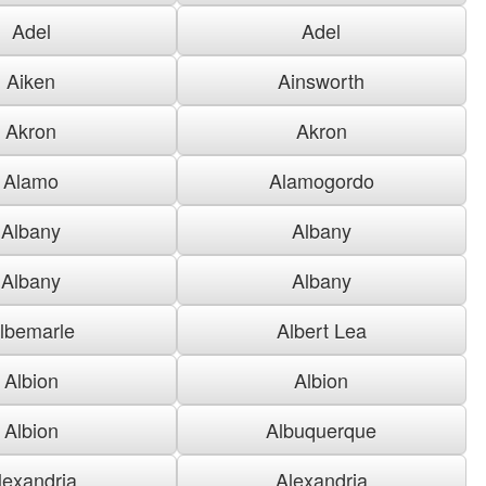
Adel
Adel
Aiken
Ainsworth
Akron
Akron
Alamo
Alamogordo
Albany
Albany
Albany
Albany
lbemarle
Albert Lea
Albion
Albion
Albion
Albuquerque
lexandria
Alexandria