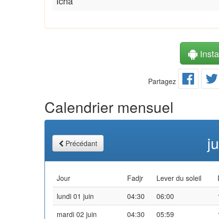
Icha
Instal
Partagez
Calendrier mensuel
j
Précédant
Jour
Fadjr
Lever du soleil
lundi 01 juin
04:30
06:00
mardi 02 juin
04:30
05:59