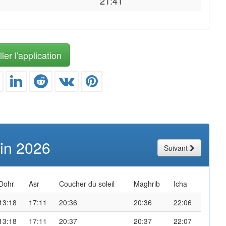
21:41
ler l'application
uin 2026
Suivant
Dohr
Asr
Coucher du soleil
Maghrib
Icha
13:18
17:11
20:36
20:36
22:06
13:18
17:11
20:37
20:37
22:07