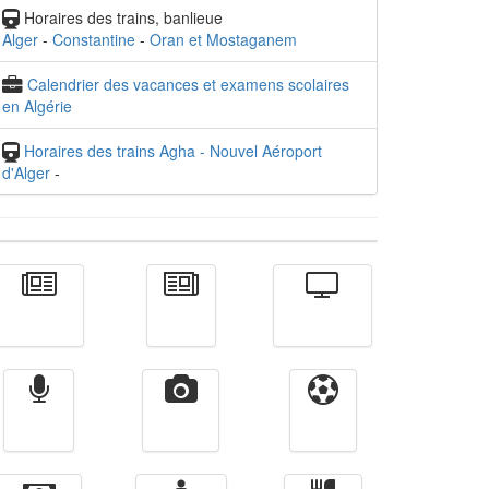
Horaires des trains, banlieue
Alger
-
Constantine
-
Oran et Mostaganem
Calendrier des vacances et examens scolaires
en Algérie
Horaires des trains Agha - Nouvel Aéroport
d'Alger
-
Actualité
الأخبار
Télévision
Radio
Vidéos
Sport