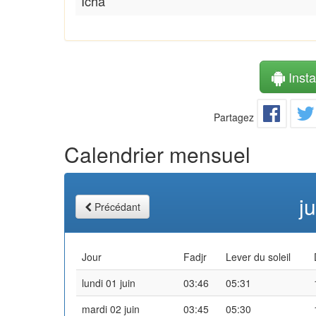
Icha
Instal
Partagez
Calendrier mensuel
j
Précédant
Jour
Fadjr
Lever du soleil
lundi 01 juin
03:46
05:31
mardi 02 juin
03:45
05:30