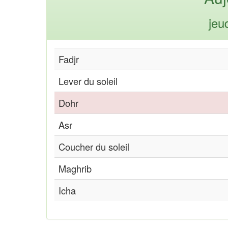
jeu
Fadjr
Lever du soleil
Dohr
Asr
Coucher du soleil
Maghrib
Icha