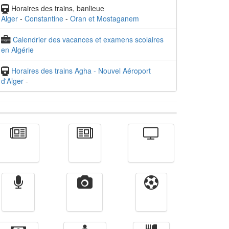
Horaires des trains, banlieue
Alger
-
Constantine
-
Oran et Mostaganem
Calendrier des vacances et examens scolaires
en Algérie
Horaires des trains Agha - Nouvel Aéroport
d'Alger
-
Actualité
الأخبار
Télévision
Radio
Vidéos
Sport