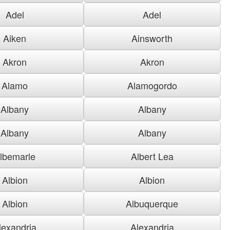
Adel
Adel
Aiken
Ainsworth
Akron
Akron
Alamo
Alamogordo
Albany
Albany
Albany
Albany
lbemarle
Albert Lea
Albion
Albion
Albion
Albuquerque
lexandria
Alexandria