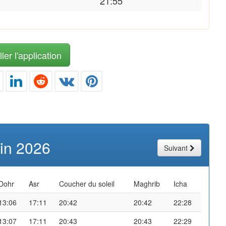
21:55
ler l'application
uin 2026
Suivant
Dohr
Asr
Coucher du soleil
Maghrib
Icha
13:06
17:11
20:42
20:42
22:28
13:07
17:11
20:43
20:43
22:29