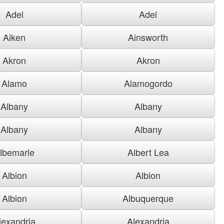
Adel
Adel
Aiken
Ainsworth
Akron
Akron
Alamo
Alamogordo
Albany
Albany
Albany
Albany
lbemarle
Albert Lea
Albion
Albion
Albion
Albuquerque
lexandria
Alexandria