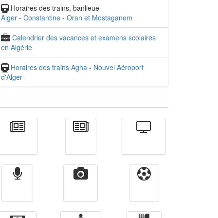
Horaires des trains, banlieue
Alger
-
Constantine
-
Oran et Mostaganem
Calendrier des vacances et examens scolaires
en Algérie
Horaires des trains Agha - Nouvel Aéroport
d'Alger
-
Actualité
الأخبار
Télévision
Radio
Vidéos
Sport