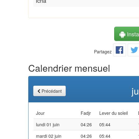
Icha
Instal
Partagez
Calendrier mensuel
j
Précédant
Jour
Fadjr
Lever du soleil
lundi 01 juin
04:26
05:44
mardi 02 juin
04:26
05:44