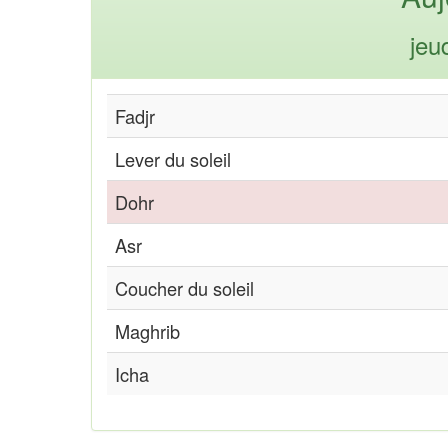
jeu
Fadjr
Lever du soleil
Dohr
Asr
Coucher du soleil
Maghrib
Icha