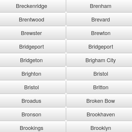
Breckenridge
Brenham
Brentwood
Brevard
Brewster
Brewton
Bridgeport
Bridgeport
Bridgeton
Brigham City
Brighton
Bristol
Bristol
Britton
Broadus
Broken Bow
Bronson
Brookhaven
Brookings
Brooklyn