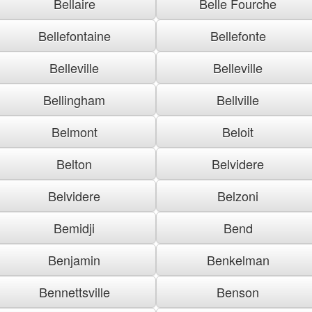
Bellaire
Belle Fourche
Bellefontaine
Bellefonte
Belleville
Belleville
Bellingham
Bellville
Belmont
Beloit
Belton
Belvidere
Belvidere
Belzoni
Bemidji
Bend
Benjamin
Benkelman
Bennettsville
Benson