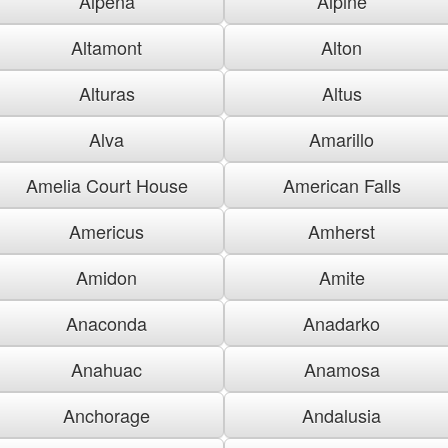
Alpena
Alpine
Altamont
Alton
Alturas
Altus
Alva
Amarillo
Amelia Court House
American Falls
Americus
Amherst
Amidon
Amite
Anaconda
Anadarko
Anahuac
Anamosa
Anchorage
Andalusia