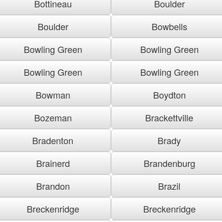
Bottineau
Boulder
Boulder
Bowbells
Bowling Green
Bowling Green
Bowling Green
Bowling Green
Bowman
Boydton
Bozeman
Brackettville
Bradenton
Brady
Brainerd
Brandenburg
Brandon
Brazil
Breckenridge
Breckenridge