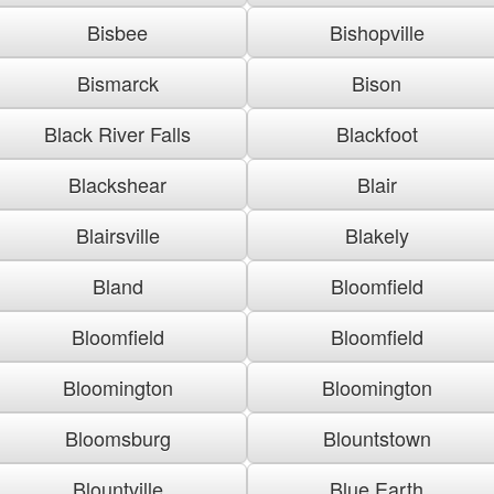
Bisbee
Bishopville
Bismarck
Bison
Black River Falls
Blackfoot
Blackshear
Blair
Blairsville
Blakely
Bland
Bloomfield
Bloomfield
Bloomfield
Bloomington
Bloomington
Bloomsburg
Blountstown
Blountville
Blue Earth