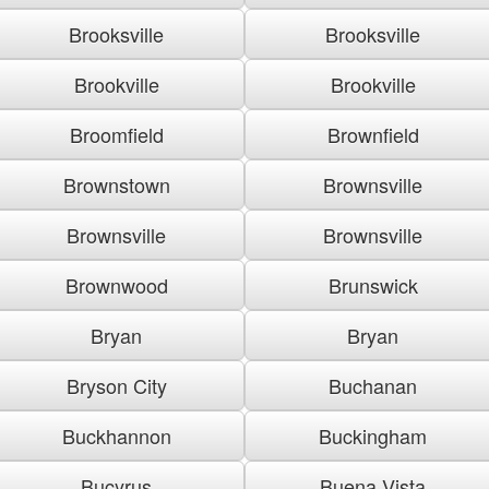
Brooksville
Brooksville
Brookville
Brookville
Broomfield
Brownfield
Brownstown
Brownsville
Brownsville
Brownsville
Brownwood
Brunswick
Bryan
Bryan
Bryson City
Buchanan
Buckhannon
Buckingham
Bucyrus
Buena Vista