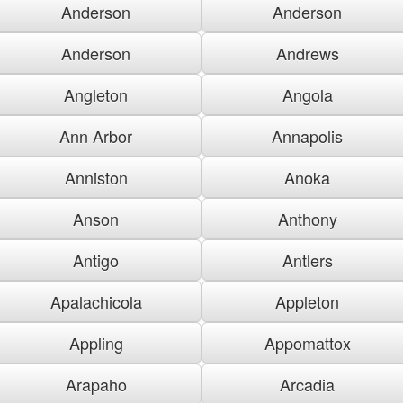
Anderson
Anderson
Anderson
Andrews
Angleton
Angola
Ann Arbor
Annapolis
Anniston
Anoka
Anson
Anthony
Antigo
Antlers
Apalachicola
Appleton
Appling
Appomattox
Arapaho
Arcadia