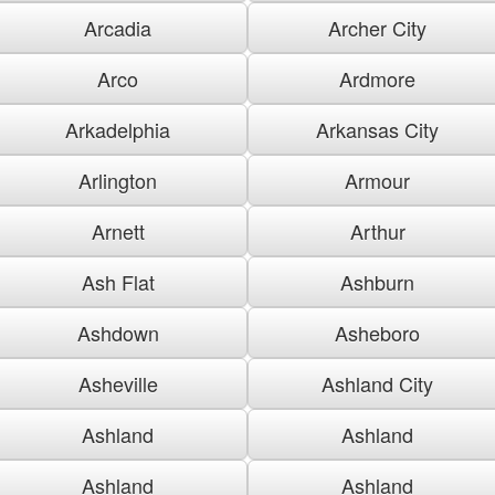
Arcadia
Archer City
Arco
Ardmore
Arkadelphia
Arkansas City
Arlington
Armour
Arnett
Arthur
Ash Flat
Ashburn
Ashdown
Asheboro
Asheville
Ashland City
Ashland
Ashland
Ashland
Ashland