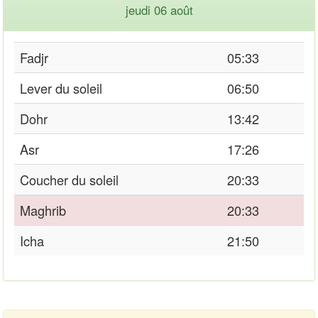
jeudi 06 août
Fadjr
05:33
Lever du soleil
06:50
Dohr
13:42
Asr
17:26
Coucher du soleil
20:33
Maghrib
20:33
Icha
21:50