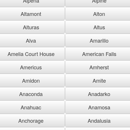
Alpena
Alpine
Altamont
Alton
Alturas
Altus
Alva
Amarillo
Amelia Court House
American Falls
Americus
Amherst
Amidon
Amite
Anaconda
Anadarko
Anahuac
Anamosa
Anchorage
Andalusia