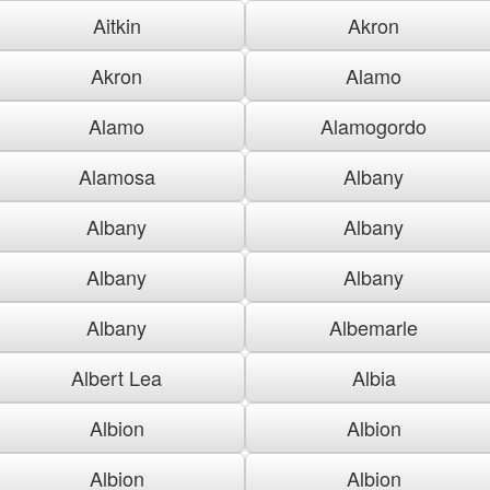
Aitkin
Akron
Akron
Alamo
Alamo
Alamogordo
Alamosa
Albany
Albany
Albany
Albany
Albany
Albany
Albemarle
Albert Lea
Albia
Albion
Albion
Albion
Albion