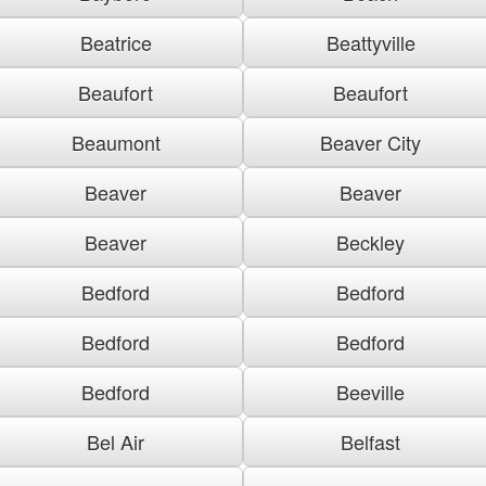
Beatrice
Beattyville
Beaufort
Beaufort
Beaumont
Beaver City
Beaver
Beaver
Beaver
Beckley
Bedford
Bedford
Bedford
Bedford
Bedford
Beeville
Bel Air
Belfast