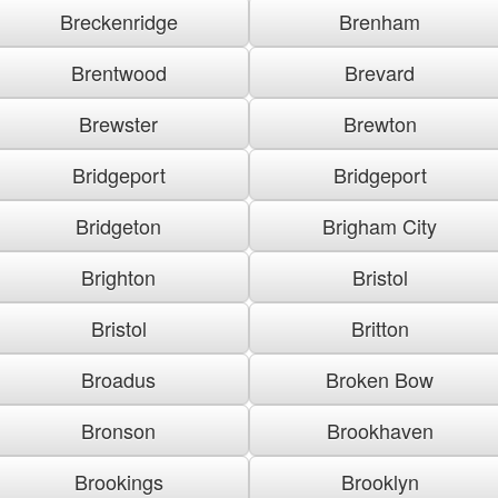
Breckenridge
Brenham
Brentwood
Brevard
Brewster
Brewton
Bridgeport
Bridgeport
Bridgeton
Brigham City
Brighton
Bristol
Bristol
Britton
Broadus
Broken Bow
Bronson
Brookhaven
Brookings
Brooklyn