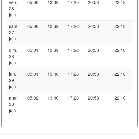
ven.
05:00
13:39
17:25
20:53
22:18
26
juin
sam.
05:00
13:39
17:26
20:53
22:18
27
juin
dim.
05:01
13:39
17:26
20:53
22:18
28
juin
lun.
05:01
13:40
17:26
20:53
22:18
29
juin
mar.
05:02
13:40
17:26
20:53
22:18
30
juin