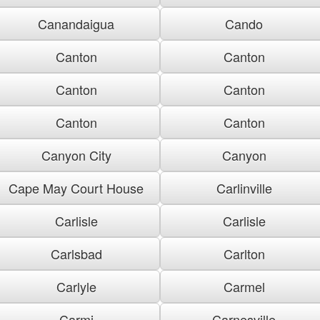
Canandaigua
Cando
Canton
Canton
Canton
Canton
Canton
Canton
Canyon City
Canyon
Cape May Court House
Carlinville
Carlisle
Carlisle
Carlsbad
Carlton
Carlyle
Carmel
Carmi
Carnesville