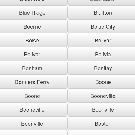
Blue Ridge
Bluffton
Boerne
Boise City
Boise
Bolivar
Bolivar
Bolivia
Bonham
Bonifay
Bonners Ferry
Boone
Boone
Booneville
Booneville
Boonville
Boonville
Boston