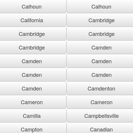
Calhoun
Calhoun
California
Cambridge
Cambridge
Cambridge
Cambridge
Camden
Camden
Camden
Camden
Camden
Camden
Camdenton
Cameron
Cameron
Camilla
Campbellsville
Campton
Canadian