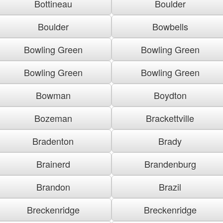
Bottineau
Boulder
Boulder
Bowbells
Bowling Green
Bowling Green
Bowling Green
Bowling Green
Bowman
Boydton
Bozeman
Brackettville
Bradenton
Brady
Brainerd
Brandenburg
Brandon
Brazil
Breckenridge
Breckenridge