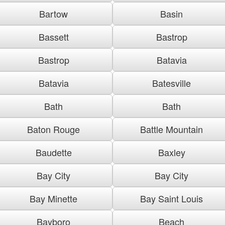
Bartow
Basin
Bassett
Bastrop
Bastrop
Batavia
Batavia
Batesville
Bath
Bath
Baton Rouge
Battle Mountain
Baudette
Baxley
Bay City
Bay City
Bay Minette
Bay Saint Louis
Bayboro
Beach