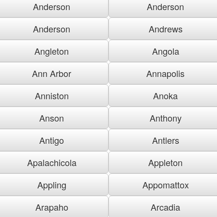
Anderson
Anderson
Anderson
Andrews
Angleton
Angola
Ann Arbor
Annapolis
Anniston
Anoka
Anson
Anthony
Antigo
Antlers
Apalachicola
Appleton
Appling
Appomattox
Arapaho
Arcadia