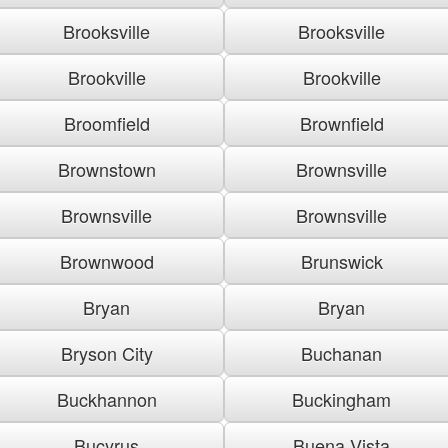
Brooksville
Brooksville
Brookville
Brookville
Broomfield
Brownfield
Brownstown
Brownsville
Brownsville
Brownsville
Brownwood
Brunswick
Bryan
Bryan
Bryson City
Buchanan
Buckhannon
Buckingham
Bucyrus
Buena Vista