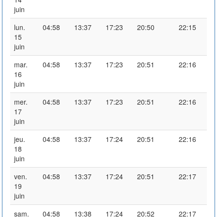
juin
lun.
04:58
13:37
17:23
20:50
22:15
15
juin
mar.
04:58
13:37
17:23
20:51
22:16
16
juin
mer.
04:58
13:37
17:23
20:51
22:16
17
juin
jeu.
04:58
13:37
17:24
20:51
22:16
18
juin
ven.
04:58
13:37
17:24
20:51
22:17
19
juin
sam.
04:58
13:38
17:24
20:52
22:17