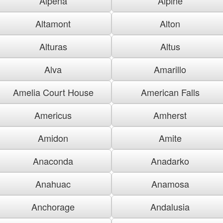
Alpena
Alpine
Altamont
Alton
Alturas
Altus
Alva
Amarillo
Amelia Court House
American Falls
Americus
Amherst
Amidon
Amite
Anaconda
Anadarko
Anahuac
Anamosa
Anchorage
Andalusia