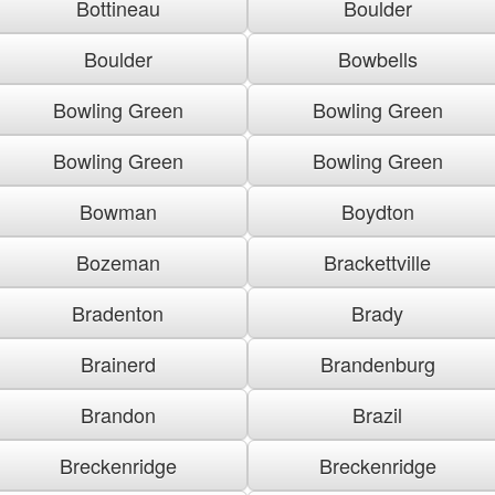
Bottineau
Boulder
Boulder
Bowbells
Bowling Green
Bowling Green
Bowling Green
Bowling Green
Bowman
Boydton
Bozeman
Brackettville
Bradenton
Brady
Brainerd
Brandenburg
Brandon
Brazil
Breckenridge
Breckenridge