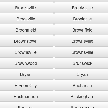
Brooksville
Brooksville
Brookville
Brookville
Broomfield
Brownfield
Brownstown
Brownsville
Brownsville
Brownsville
Brownwood
Brunswick
Bryan
Bryan
Bryson City
Buchanan
Buckhannon
Buckingham
Bucyrus
Buena Vista