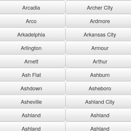
Arcadia
Archer City
Arco
Ardmore
Arkadelphia
Arkansas City
Arlington
Armour
Arnett
Arthur
Ash Flat
Ashburn
Ashdown
Asheboro
Asheville
Ashland City
Ashland
Ashland
Ashland
Ashland