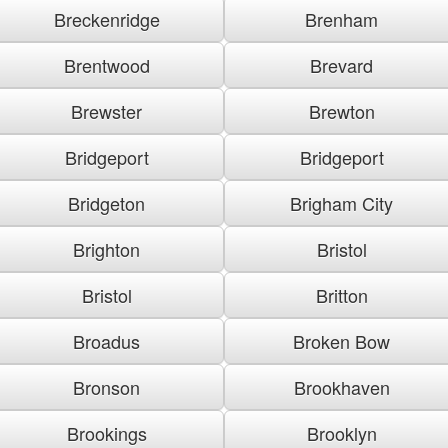
Breckenridge
Brenham
Brentwood
Brevard
Brewster
Brewton
Bridgeport
Bridgeport
Bridgeton
Brigham City
Brighton
Bristol
Bristol
Britton
Broadus
Broken Bow
Bronson
Brookhaven
Brookings
Brooklyn