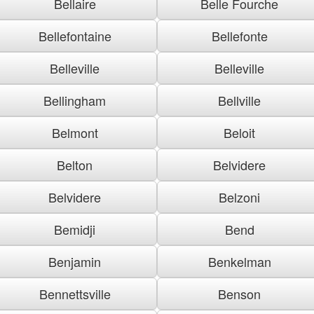
Bellaire
Belle Fourche
Bellefontaine
Bellefonte
Belleville
Belleville
Bellingham
Bellville
Belmont
Beloit
Belton
Belvidere
Belvidere
Belzoni
Bemidji
Bend
Benjamin
Benkelman
Bennettsville
Benson