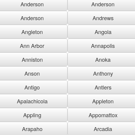
Anderson
Anderson
Anderson
Andrews
Angleton
Angola
Ann Arbor
Annapolis
Anniston
Anoka
Anson
Anthony
Antigo
Antlers
Apalachicola
Appleton
Appling
Appomattox
Arapaho
Arcadia