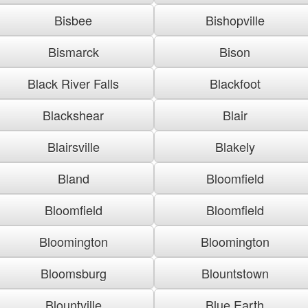
Bisbee
Bishopville
Bismarck
Bison
Black River Falls
Blackfoot
Blackshear
Blair
Blairsville
Blakely
Bland
Bloomfield
Bloomfield
Bloomfield
Bloomington
Bloomington
Bloomsburg
Blountstown
Blountville
Blue Earth