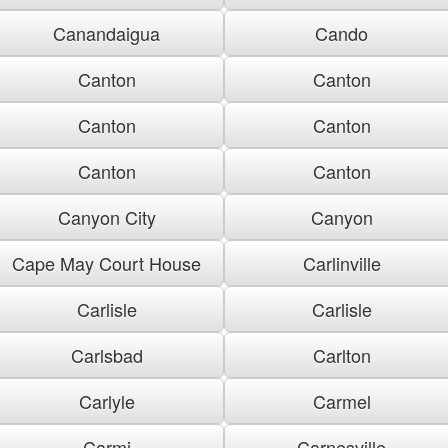
Canandaigua
Cando
Canton
Canton
Canton
Canton
Canton
Canton
Canyon City
Canyon
Cape May Court House
Carlinville
Carlisle
Carlisle
Carlsbad
Carlton
Carlyle
Carmel
Carmi
Carnesville