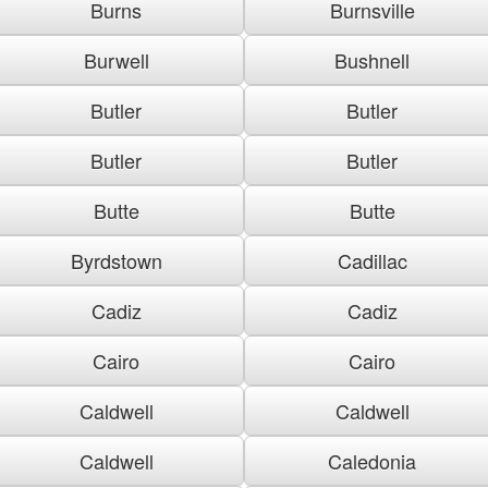
Burns
Burnsville
Burwell
Bushnell
Butler
Butler
Butler
Butler
Butte
Butte
Byrdstown
Cadillac
Cadiz
Cadiz
Cairo
Cairo
Caldwell
Caldwell
Caldwell
Caledonia