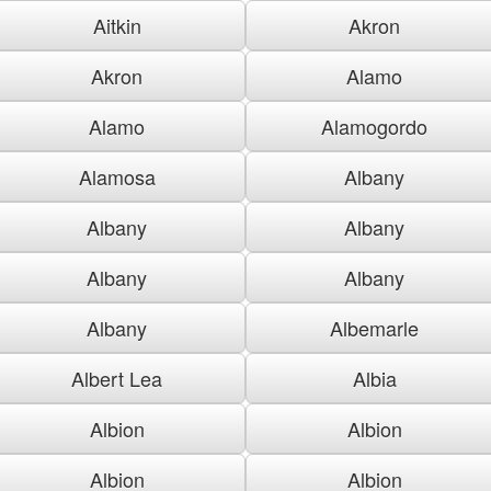
Aitkin
Akron
Akron
Alamo
Alamo
Alamogordo
Alamosa
Albany
Albany
Albany
Albany
Albany
Albany
Albemarle
Albert Lea
Albia
Albion
Albion
Albion
Albion