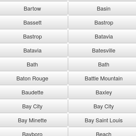
Bartow
Basin
Bassett
Bastrop
Bastrop
Batavia
Batavia
Batesville
Bath
Bath
Baton Rouge
Battle Mountain
Baudette
Baxley
Bay City
Bay City
Bay Minette
Bay Saint Louis
Bayboro
Beach