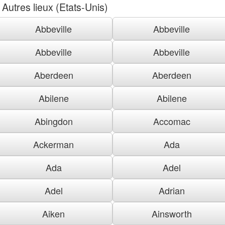
Autres lieux (Etats-Unis)
Abbeville
Abbeville
Abbeville
Abbeville
Aberdeen
Aberdeen
Abilene
Abilene
Abingdon
Accomac
Ackerman
Ada
Ada
Adel
Adel
Adrian
Aiken
Ainsworth