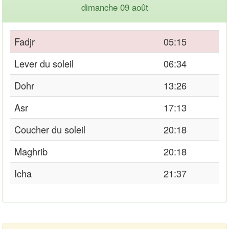
dimanche 09 août
Fadjr
05:15
Lever du soleil
06:34
Dohr
13:26
Asr
17:13
Coucher du soleil
20:18
Maghrib
20:18
Icha
21:37