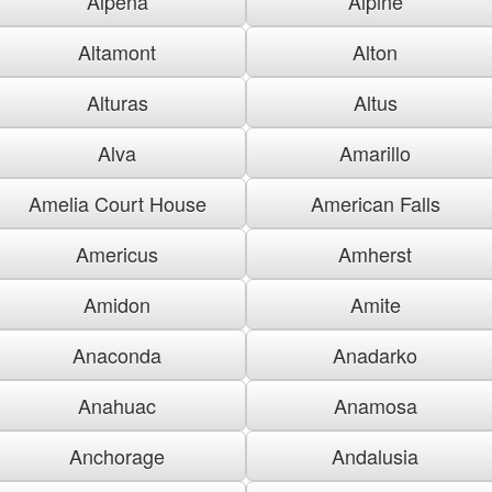
Alpena
Alpine
Altamont
Alton
Alturas
Altus
Alva
Amarillo
Amelia Court House
American Falls
Americus
Amherst
Amidon
Amite
Anaconda
Anadarko
Anahuac
Anamosa
Anchorage
Andalusia