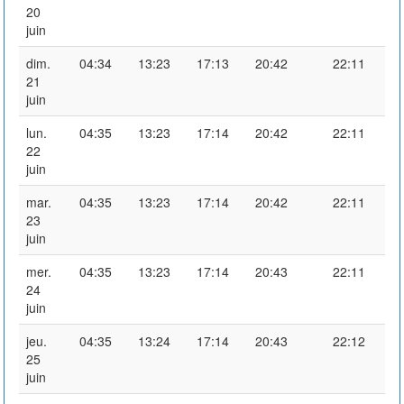
20
juin
dim.
04:34
13:23
17:13
20:42
22:11
21
juin
lun.
04:35
13:23
17:14
20:42
22:11
22
juin
mar.
04:35
13:23
17:14
20:42
22:11
23
juin
mer.
04:35
13:23
17:14
20:43
22:11
24
juin
jeu.
04:35
13:24
17:14
20:43
22:12
25
juin