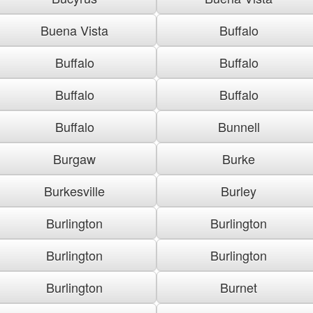
Buena Vista
Buffalo
Buffalo
Buffalo
Buffalo
Buffalo
Buffalo
Bunnell
Burgaw
Burke
Burkesville
Burley
Burlington
Burlington
Burlington
Burlington
Burlington
Burnet