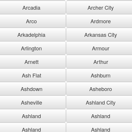
Arcadia
Archer City
Arco
Ardmore
Arkadelphia
Arkansas City
Arlington
Armour
Arnett
Arthur
Ash Flat
Ashburn
Ashdown
Asheboro
Asheville
Ashland City
Ashland
Ashland
Ashland
Ashland