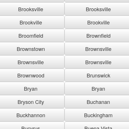
Brooksville
Brooksville
Brookville
Brookville
Broomfield
Brownfield
Brownstown
Brownsville
Brownsville
Brownsville
Brownwood
Brunswick
Bryan
Bryan
Bryson City
Buchanan
Buckhannon
Buckingham
Bucyrus
Buena Vista