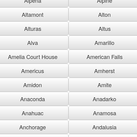
Alpena
Alpine
Altamont
Alton
Alturas
Altus
Alva
Amarillo
Amelia Court House
American Falls
Americus
Amherst
Amidon
Amite
Anaconda
Anadarko
Anahuac
Anamosa
Anchorage
Andalusia