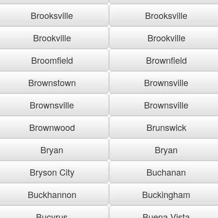
Brooksville
Brooksville
Brookville
Brookville
Broomfield
Brownfield
Brownstown
Brownsville
Brownsville
Brownsville
Brownwood
Brunswick
Bryan
Bryan
Bryson City
Buchanan
Buckhannon
Buckingham
Bucyrus
Buena Vista