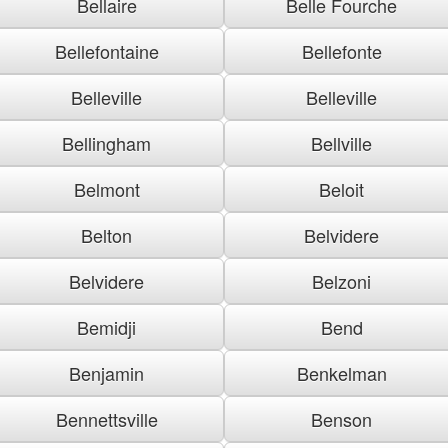
Bellaire
Belle Fourche
Bellefontaine
Bellefonte
Belleville
Belleville
Bellingham
Bellville
Belmont
Beloit
Belton
Belvidere
Belvidere
Belzoni
Bemidji
Bend
Benjamin
Benkelman
Bennettsville
Benson