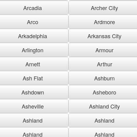
Arcadia
Archer City
Arco
Ardmore
Arkadelphia
Arkansas City
Arlington
Armour
Arnett
Arthur
Ash Flat
Ashburn
Ashdown
Asheboro
Asheville
Ashland City
Ashland
Ashland
Ashland
Ashland