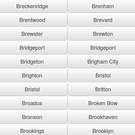
Breckenridge
Brenham
Brentwood
Brevard
Brewster
Brewton
Bridgeport
Bridgeport
Bridgeton
Brigham City
Brighton
Bristol
Bristol
Britton
Broadus
Broken Bow
Bronson
Brookhaven
Brookings
Brooklyn