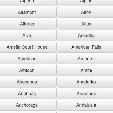
Alpena
Alpine
Altamont
Alton
Alturas
Altus
Alva
Amarillo
Amelia Court House
American Falls
Americus
Amherst
Amidon
Amite
Anaconda
Anadarko
Anahuac
Anamosa
Anchorage
Andalusia