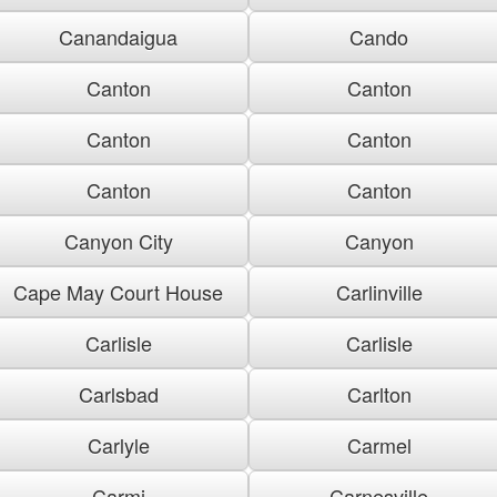
Canandaigua
Cando
Canton
Canton
Canton
Canton
Canton
Canton
Canyon City
Canyon
Cape May Court House
Carlinville
Carlisle
Carlisle
Carlsbad
Carlton
Carlyle
Carmel
Carmi
Carnesville