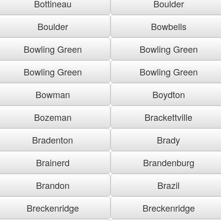
Bottineau
Boulder
Boulder
Bowbells
Bowling Green
Bowling Green
Bowling Green
Bowling Green
Bowman
Boydton
Bozeman
Brackettville
Bradenton
Brady
Brainerd
Brandenburg
Brandon
Brazil
Breckenridge
Breckenridge