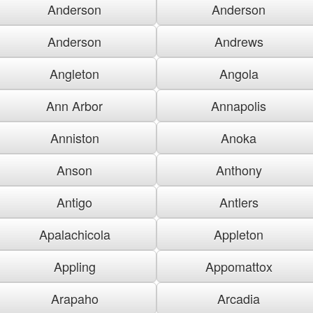
Anderson
Anderson
Anderson
Andrews
Angleton
Angola
Ann Arbor
Annapolis
Anniston
Anoka
Anson
Anthony
Antigo
Antlers
Apalachicola
Appleton
Appling
Appomattox
Arapaho
Arcadia