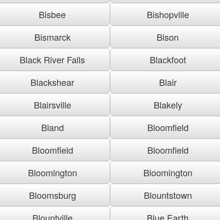
Bisbee
Bishopville
Bismarck
Bison
Black River Falls
Blackfoot
Blackshear
Blair
Blairsville
Blakely
Bland
Bloomfield
Bloomfield
Bloomfield
Bloomington
Bloomington
Bloomsburg
Blountstown
Blountville
Blue Earth