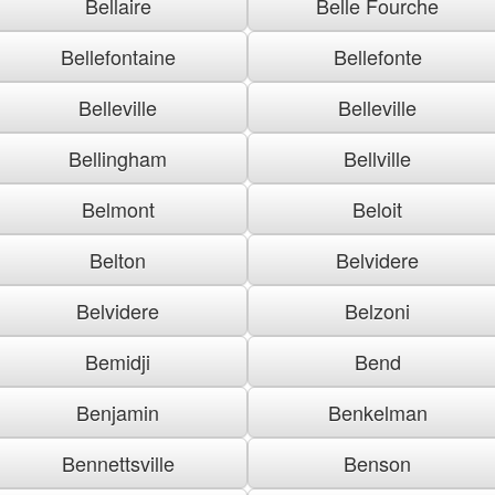
Bellaire
Belle Fourche
Bellefontaine
Bellefonte
Belleville
Belleville
Bellingham
Bellville
Belmont
Beloit
Belton
Belvidere
Belvidere
Belzoni
Bemidji
Bend
Benjamin
Benkelman
Bennettsville
Benson