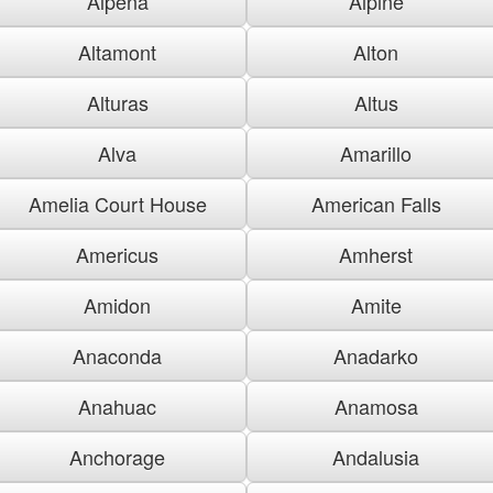
Alpena
Alpine
Altamont
Alton
Alturas
Altus
Alva
Amarillo
Amelia Court House
American Falls
Americus
Amherst
Amidon
Amite
Anaconda
Anadarko
Anahuac
Anamosa
Anchorage
Andalusia