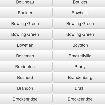
Bottineau
Boulder
Boulder
Bowbells
Bowling Green
Bowling Green
Bowling Green
Bowling Green
Bowman
Boydton
Bozeman
Brackettville
Bradenton
Brady
Brainerd
Brandenburg
Brandon
Brazil
Breckenridge
Breckenridge