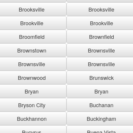
Brooksville
Brooksville
Brookville
Brookville
Broomfield
Brownfield
Brownstown
Brownsville
Brownsville
Brownsville
Brownwood
Brunswick
Bryan
Bryan
Bryson City
Buchanan
Buckhannon
Buckingham
Bucyrus
Buena Vista