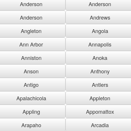
Anderson
Anderson
Anderson
Andrews
Angleton
Angola
Ann Arbor
Annapolis
Anniston
Anoka
Anson
Anthony
Antigo
Antlers
Apalachicola
Appleton
Appling
Appomattox
Arapaho
Arcadia