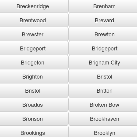
Breckenridge
Brenham
Brentwood
Brevard
Brewster
Brewton
Bridgeport
Bridgeport
Bridgeton
Brigham City
Brighton
Bristol
Bristol
Britton
Broadus
Broken Bow
Bronson
Brookhaven
Brookings
Brooklyn