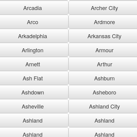
Arcadia
Archer City
Arco
Ardmore
Arkadelphia
Arkansas City
Arlington
Armour
Arnett
Arthur
Ash Flat
Ashburn
Ashdown
Asheboro
Asheville
Ashland City
Ashland
Ashland
Ashland
Ashland