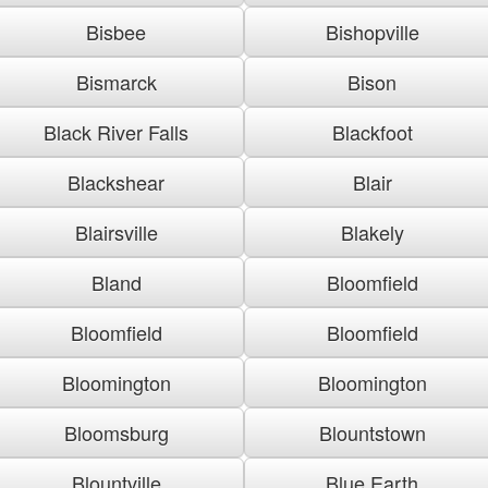
Bisbee
Bishopville
Bismarck
Bison
Black River Falls
Blackfoot
Blackshear
Blair
Blairsville
Blakely
Bland
Bloomfield
Bloomfield
Bloomfield
Bloomington
Bloomington
Bloomsburg
Blountstown
Blountville
Blue Earth