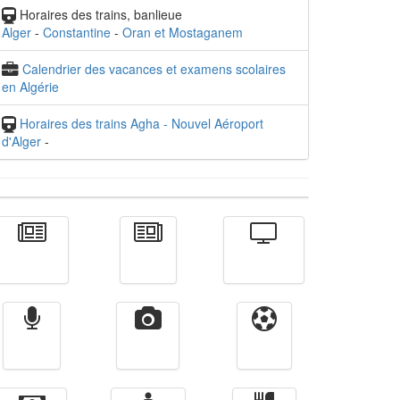
Horaires des trains, banlieue
Alger
-
Constantine
-
Oran et Mostaganem
Calendrier des vacances et examens scolaires
en Algérie
Horaires des trains Agha - Nouvel Aéroport
d'Alger
-
Actualité
الأخبار
Télévision
Radio
Vidéos
Sport