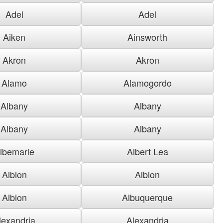
Adel
Adel
Aiken
Ainsworth
Akron
Akron
Alamo
Alamogordo
Albany
Albany
Albany
Albany
lbemarle
Albert Lea
Albion
Albion
Albion
Albuquerque
lexandria
Alexandria