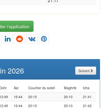
21:17
ler l'application
uin 2026
Suivant
Dohr
Asr
Coucher du soleil
Maghrib
Icha
12:49
16:44
20:10
20:10
21:41
12:49
16:44
20:10
20:10
21:42