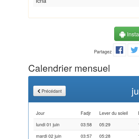
Icha
Instal
Partagez
Calendrier mensuel
j
Précédant
Jour
Fadjr
Lever du soleil
lundi 01 juin
03:58
05:29
mardi 02 juin
03:57
05:28