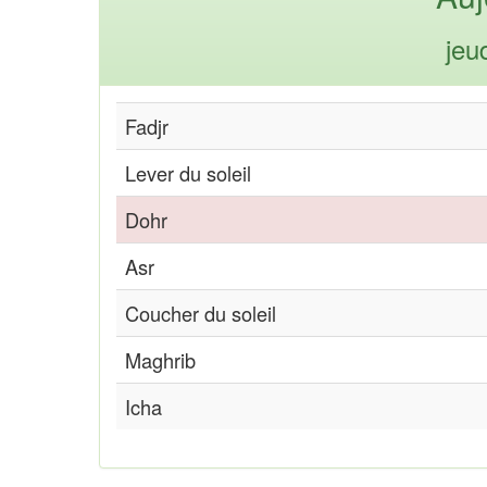
jeu
Fadjr
Lever du soleil
Dohr
Asr
Coucher du soleil
Maghrib
Icha