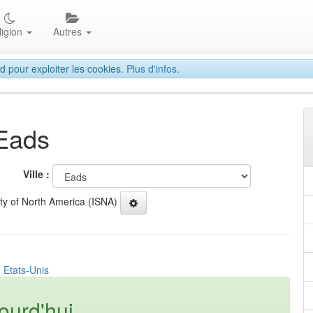
ligion
Autres
d pour exploiter les cookies.
Plus d'infos.
 Eads
Ville :
ety of North America (ISNA)
 Etats-Unis
ourd'hui