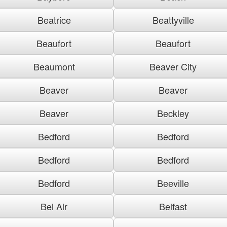
Beatrice
Beattyville
Beaufort
Beaufort
Beaumont
Beaver City
Beaver
Beaver
Beaver
Beckley
Bedford
Bedford
Bedford
Bedford
Bedford
Beeville
Bel Air
Belfast