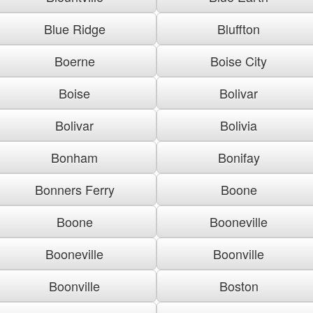
Blue Ridge
Bluffton
Boerne
Boise City
Boise
Bolivar
Bolivar
Bolivia
Bonham
Bonifay
Bonners Ferry
Boone
Boone
Booneville
Booneville
Boonville
Boonville
Boston