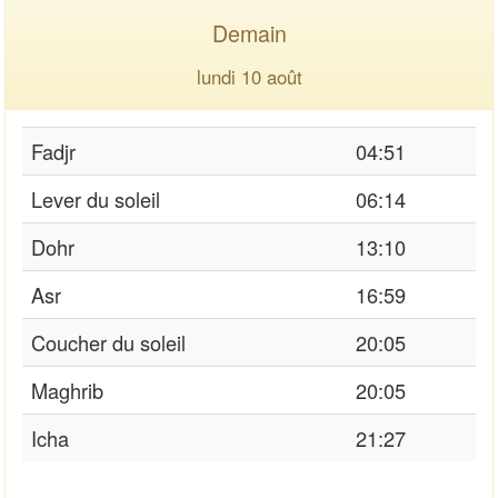
Demain
lundi 10 août
Fadjr
04:51
Lever du soleil
06:14
Dohr
13:10
Asr
16:59
Coucher du soleil
20:05
Maghrib
20:05
Icha
21:27