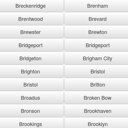
Breckenridge
Brenham
Brentwood
Brevard
Brewster
Brewton
Bridgeport
Bridgeport
Bridgeton
Brigham City
Brighton
Bristol
Bristol
Britton
Broadus
Broken Bow
Bronson
Brookhaven
Brookings
Brooklyn