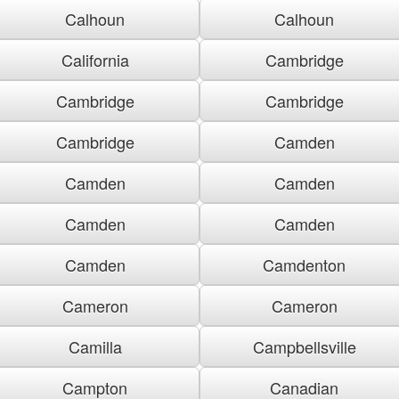
Calhoun
Calhoun
California
Cambridge
Cambridge
Cambridge
Cambridge
Camden
Camden
Camden
Camden
Camden
Camden
Camdenton
Cameron
Cameron
Camilla
Campbellsville
Campton
Canadian