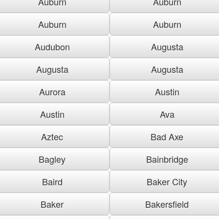
Auburn
Auburn
Auburn
Auburn
Audubon
Augusta
Augusta
Augusta
Aurora
Austin
Austin
Ava
Aztec
Bad Axe
Bagley
Bainbridge
Baird
Baker City
Baker
Bakersfield