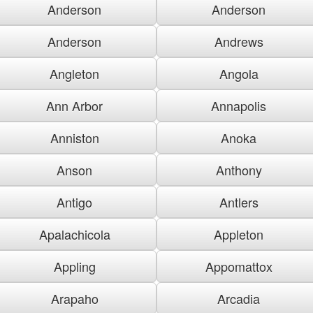
Anderson
Anderson
Anderson
Andrews
Angleton
Angola
Ann Arbor
Annapolis
Anniston
Anoka
Anson
Anthony
Antigo
Antlers
Apalachicola
Appleton
Appling
Appomattox
Arapaho
Arcadia