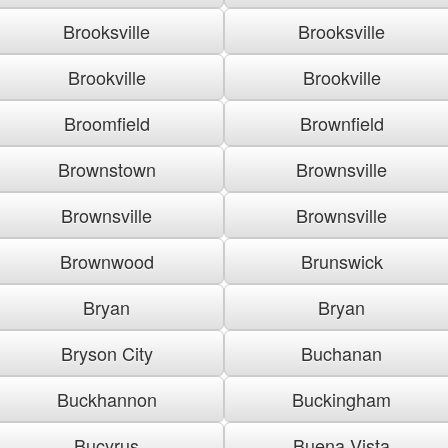
Brooksville
Brooksville
Brookville
Brookville
Broomfield
Brownfield
Brownstown
Brownsville
Brownsville
Brownsville
Brownwood
Brunswick
Bryan
Bryan
Bryson City
Buchanan
Buckhannon
Buckingham
Bucyrus
Buena Vista