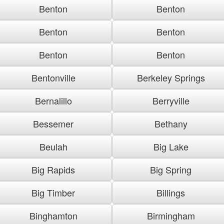
Benton
Benton
Benton
Benton
Benton
Benton
Bentonville
Berkeley Springs
Bernalillo
Berryville
Bessemer
Bethany
Beulah
Big Lake
Big Rapids
Big Spring
Big Timber
Billings
Binghamton
Birmingham