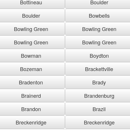
Bottineau
Boulder
Boulder
Bowbells
Bowling Green
Bowling Green
Bowling Green
Bowling Green
Bowman
Boydton
Bozeman
Brackettville
Bradenton
Brady
Brainerd
Brandenburg
Brandon
Brazil
Breckenridge
Breckenridge