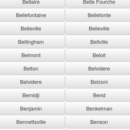
Bellaire
Belle Fourche
Bellefontaine
Bellefonte
Belleville
Belleville
Bellingham
Bellville
Belmont
Beloit
Belton
Belvidere
Belvidere
Belzoni
Bemidji
Bend
Benjamin
Benkelman
Bennettsville
Benson