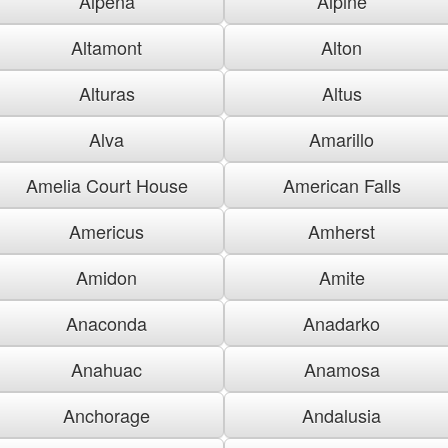
Alpena
Alpine
Altamont
Alton
Alturas
Altus
Alva
Amarillo
Amelia Court House
American Falls
Americus
Amherst
Amidon
Amite
Anaconda
Anadarko
Anahuac
Anamosa
Anchorage
Andalusia