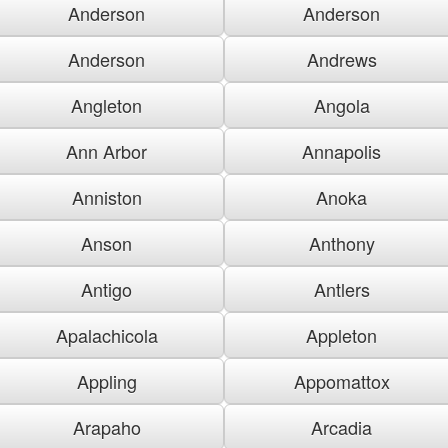
Anderson
Anderson
Anderson
Andrews
Angleton
Angola
Ann Arbor
Annapolis
Anniston
Anoka
Anson
Anthony
Antigo
Antlers
Apalachicola
Appleton
Appling
Appomattox
Arapaho
Arcadia