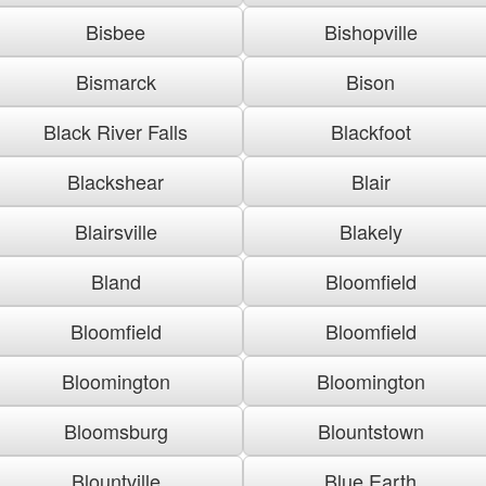
Bisbee
Bishopville
Bismarck
Bison
Black River Falls
Blackfoot
Blackshear
Blair
Blairsville
Blakely
Bland
Bloomfield
Bloomfield
Bloomfield
Bloomington
Bloomington
Bloomsburg
Blountstown
Blountville
Blue Earth