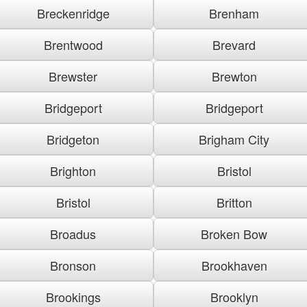
Breckenridge
Brenham
Brentwood
Brevard
Brewster
Brewton
Bridgeport
Bridgeport
Bridgeton
Brigham City
Brighton
Bristol
Bristol
Britton
Broadus
Broken Bow
Bronson
Brookhaven
Brookings
Brooklyn