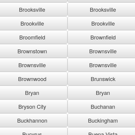
Brooksville
Brooksville
Brookville
Brookville
Broomfield
Brownfield
Brownstown
Brownsville
Brownsville
Brownsville
Brownwood
Brunswick
Bryan
Bryan
Bryson City
Buchanan
Buckhannon
Buckingham
Bucyrus
Buena Vista