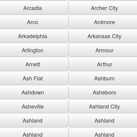
Arcadia
Archer City
Arco
Ardmore
Arkadelphia
Arkansas City
Arlington
Armour
Arnett
Arthur
Ash Flat
Ashburn
Ashdown
Asheboro
Asheville
Ashland City
Ashland
Ashland
Ashland
Ashland