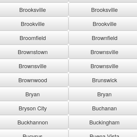
Brooksville
Brooksville
Brookville
Brookville
Broomfield
Brownfield
Brownstown
Brownsville
Brownsville
Brownsville
Brownwood
Brunswick
Bryan
Bryan
Bryson City
Buchanan
Buckhannon
Buckingham
Bucyrus
Buena Vista