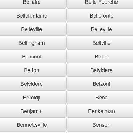
Bellaire
Belle Fourche
Bellefontaine
Bellefonte
Belleville
Belleville
Bellingham
Bellville
Belmont
Beloit
Belton
Belvidere
Belvidere
Belzoni
Bemidji
Bend
Benjamin
Benkelman
Bennettsville
Benson