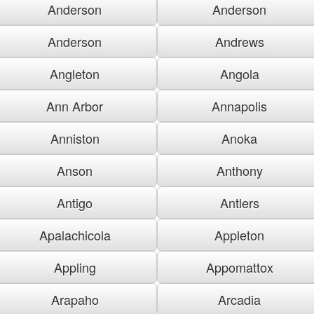
Anderson
Anderson
Anderson
Andrews
Angleton
Angola
Ann Arbor
Annapolis
Anniston
Anoka
Anson
Anthony
Antigo
Antlers
Apalachicola
Appleton
Appling
Appomattox
Arapaho
Arcadia