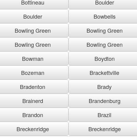
Bottineau
Boulder
Boulder
Bowbells
Bowling Green
Bowling Green
Bowling Green
Bowling Green
Bowman
Boydton
Bozeman
Brackettville
Bradenton
Brady
Brainerd
Brandenburg
Brandon
Brazil
Breckenridge
Breckenridge