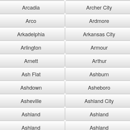
Arcadia
Archer City
Arco
Ardmore
Arkadelphia
Arkansas City
Arlington
Armour
Arnett
Arthur
Ash Flat
Ashburn
Ashdown
Asheboro
Asheville
Ashland City
Ashland
Ashland
Ashland
Ashland