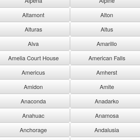
Alpena
Alpine
Altamont
Alton
Alturas
Altus
Alva
Amarillo
Amelia Court House
American Falls
Americus
Amherst
Amidon
Amite
Anaconda
Anadarko
Anahuac
Anamosa
Anchorage
Andalusia