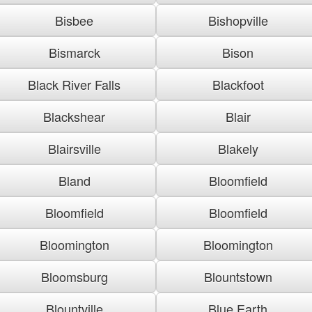
Bisbee
Bishopville
Bismarck
Bison
Black River Falls
Blackfoot
Blackshear
Blair
Blairsville
Blakely
Bland
Bloomfield
Bloomfield
Bloomfield
Bloomington
Bloomington
Bloomsburg
Blountstown
Blountville
Blue Earth