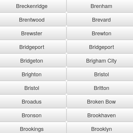
Breckenridge
Brenham
Brentwood
Brevard
Brewster
Brewton
Bridgeport
Bridgeport
Bridgeton
Brigham City
Brighton
Bristol
Bristol
Britton
Broadus
Broken Bow
Bronson
Brookhaven
Brookings
Brooklyn