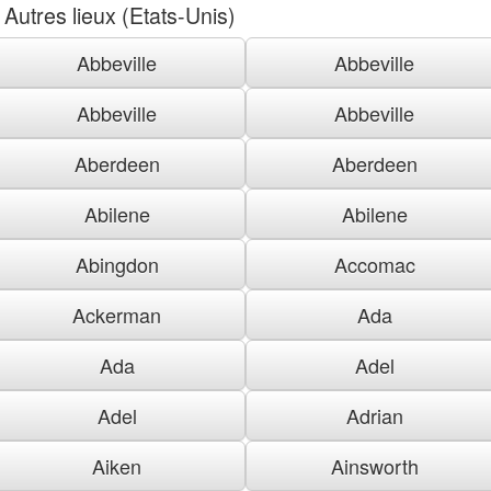
Autres lieux (Etats-Unis)
Abbeville
Abbeville
Abbeville
Abbeville
Aberdeen
Aberdeen
Abilene
Abilene
Abingdon
Accomac
Ackerman
Ada
Ada
Adel
Adel
Adrian
Aiken
Ainsworth