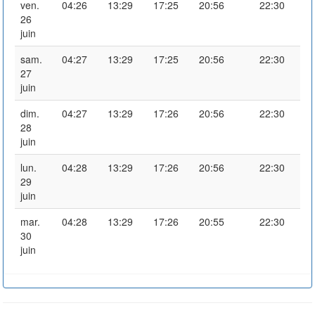
ven.
04:26
13:29
17:25
20:56
22:30
26
juin
sam.
04:27
13:29
17:25
20:56
22:30
27
juin
dim.
04:27
13:29
17:26
20:56
22:30
28
juin
lun.
04:28
13:29
17:26
20:56
22:30
29
juin
mar.
04:28
13:29
17:26
20:55
22:30
30
juin