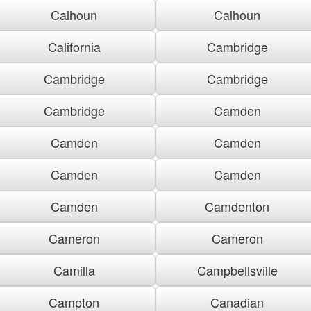
Calhoun
Calhoun
California
Cambridge
Cambridge
Cambridge
Cambridge
Camden
Camden
Camden
Camden
Camden
Camden
Camdenton
Cameron
Cameron
Camilla
Campbellsville
Campton
Canadian