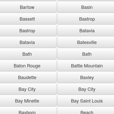
Bartow
Basin
Bassett
Bastrop
Bastrop
Batavia
Batavia
Batesville
Bath
Bath
Baton Rouge
Battle Mountain
Baudette
Baxley
Bay City
Bay City
Bay Minette
Bay Saint Louis
Bayboro
Beach