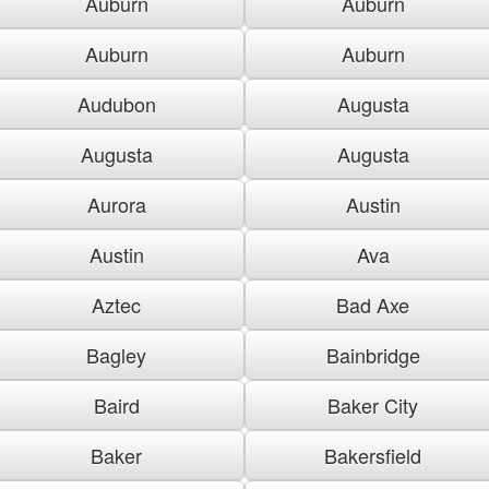
Auburn
Auburn
Auburn
Auburn
Audubon
Augusta
Augusta
Augusta
Aurora
Austin
Austin
Ava
Aztec
Bad Axe
Bagley
Bainbridge
Baird
Baker City
Baker
Bakersfield