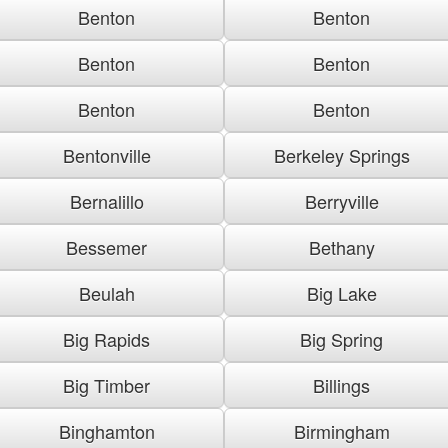
Benton
Benton
Benton
Benton
Benton
Benton
Bentonville
Berkeley Springs
Bernalillo
Berryville
Bessemer
Bethany
Beulah
Big Lake
Big Rapids
Big Spring
Big Timber
Billings
Binghamton
Birmingham