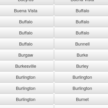
Buena Vista
Buffalo
Buffalo
Buffalo
Buffalo
Buffalo
Buffalo
Bunnell
Burgaw
Burke
Burkesville
Burley
Burlington
Burlington
Burlington
Burlington
Burlington
Burnet