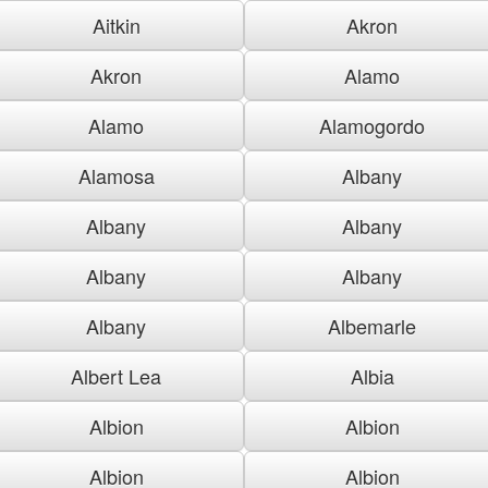
Aitkin
Akron
Akron
Alamo
Alamo
Alamogordo
Alamosa
Albany
Albany
Albany
Albany
Albany
Albany
Albemarle
Albert Lea
Albia
Albion
Albion
Albion
Albion