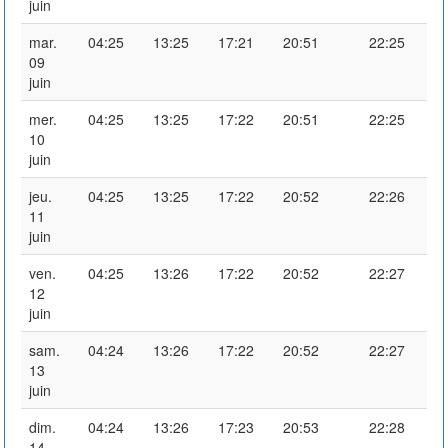
juin
mar.
04:25
13:25
17:21
20:51
22:25
09
juin
mer.
04:25
13:25
17:22
20:51
22:25
10
juin
jeu.
04:25
13:25
17:22
20:52
22:26
11
juin
ven.
04:25
13:26
17:22
20:52
22:27
12
juin
sam.
04:24
13:26
17:22
20:52
22:27
13
juin
dim.
04:24
13:26
17:23
20:53
22:28
14