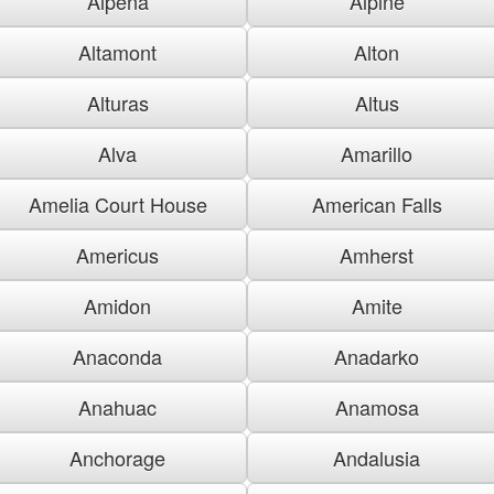
Alpena
Alpine
Altamont
Alton
Alturas
Altus
Alva
Amarillo
Amelia Court House
American Falls
Americus
Amherst
Amidon
Amite
Anaconda
Anadarko
Anahuac
Anamosa
Anchorage
Andalusia