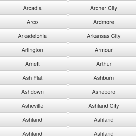
Arcadia
Archer City
Arco
Ardmore
Arkadelphia
Arkansas City
Arlington
Armour
Arnett
Arthur
Ash Flat
Ashburn
Ashdown
Asheboro
Asheville
Ashland City
Ashland
Ashland
Ashland
Ashland