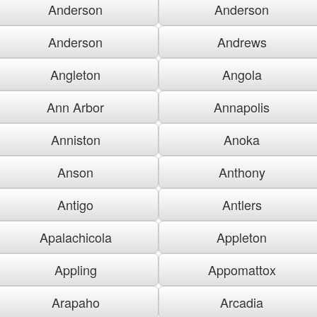
Anderson
Anderson
Anderson
Andrews
Angleton
Angola
Ann Arbor
Annapolis
Anniston
Anoka
Anson
Anthony
Antigo
Antlers
Apalachicola
Appleton
Appling
Appomattox
Arapaho
Arcadia