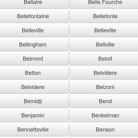
Bellaire
Belle Fourche
Bellefontaine
Bellefonte
Belleville
Belleville
Bellingham
Bellville
Belmont
Beloit
Belton
Belvidere
Belvidere
Belzoni
Bemidji
Bend
Benjamin
Benkelman
Bennettsville
Benson