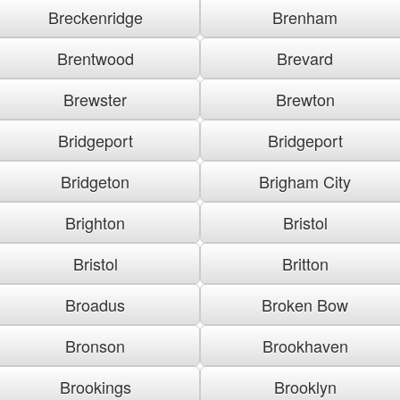
Breckenridge
Brenham
Brentwood
Brevard
Brewster
Brewton
Bridgeport
Bridgeport
Bridgeton
Brigham City
Brighton
Bristol
Bristol
Britton
Broadus
Broken Bow
Bronson
Brookhaven
Brookings
Brooklyn