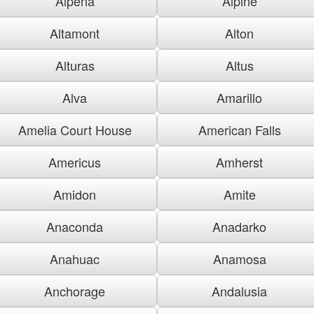
Alpena
Alpine
Altamont
Alton
Alturas
Altus
Alva
Amarillo
Amelia Court House
American Falls
Americus
Amherst
Amidon
Amite
Anaconda
Anadarko
Anahuac
Anamosa
Anchorage
Andalusia