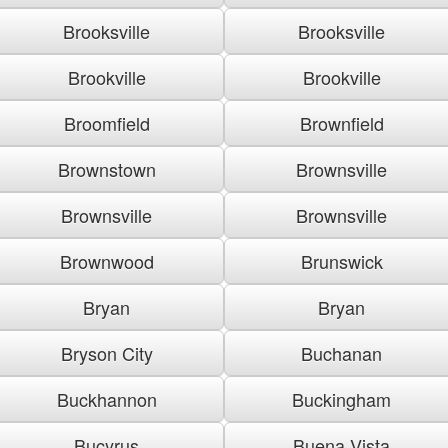
Brooksville
Brooksville
Brookville
Brookville
Broomfield
Brownfield
Brownstown
Brownsville
Brownsville
Brownsville
Brownwood
Brunswick
Bryan
Bryan
Bryson City
Buchanan
Buckhannon
Buckingham
Bucyrus
Buena Vista