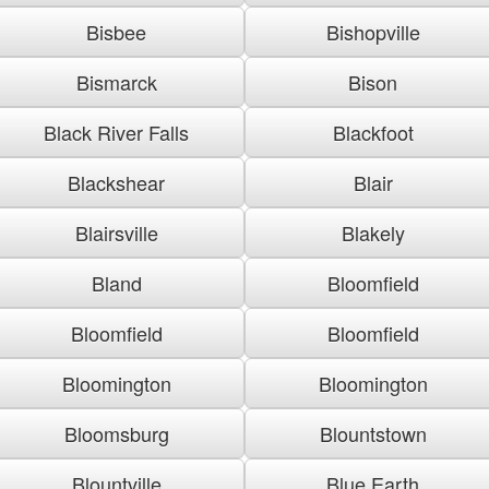
Bisbee
Bishopville
Bismarck
Bison
Black River Falls
Blackfoot
Blackshear
Blair
Blairsville
Blakely
Bland
Bloomfield
Bloomfield
Bloomfield
Bloomington
Bloomington
Bloomsburg
Blountstown
Blountville
Blue Earth