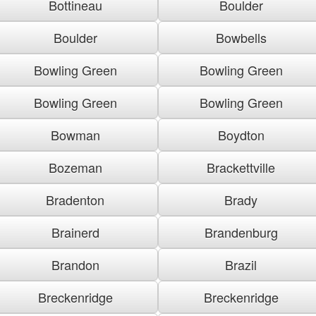
Bottineau
Boulder
Boulder
Bowbells
Bowling Green
Bowling Green
Bowling Green
Bowling Green
Bowman
Boydton
Bozeman
Brackettville
Bradenton
Brady
Brainerd
Brandenburg
Brandon
Brazil
Breckenridge
Breckenridge