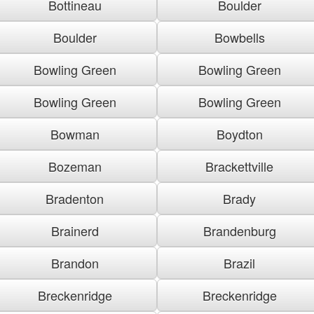
Bottineau
Boulder
Boulder
Bowbells
Bowling Green
Bowling Green
Bowling Green
Bowling Green
Bowman
Boydton
Bozeman
Brackettville
Bradenton
Brady
Brainerd
Brandenburg
Brandon
Brazil
Breckenridge
Breckenridge