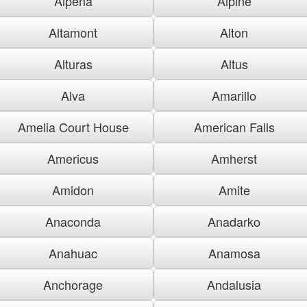
Alpena
Alpine
Altamont
Alton
Alturas
Altus
Alva
Amarillo
Amelia Court House
American Falls
Americus
Amherst
Amidon
Amite
Anaconda
Anadarko
Anahuac
Anamosa
Anchorage
Andalusia