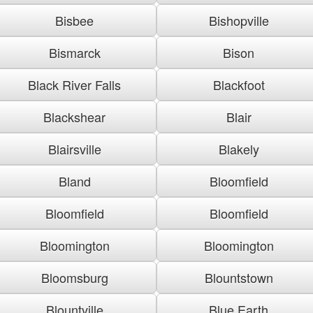
Bisbee
Bishopville
Bismarck
Bison
Black River Falls
Blackfoot
Blackshear
Blair
Blairsville
Blakely
Bland
Bloomfield
Bloomfield
Bloomfield
Bloomington
Bloomington
Bloomsburg
Blountstown
Blountville
Blue Earth