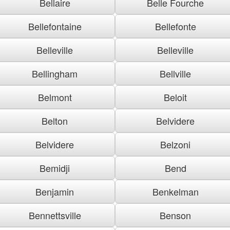
Bellaire
Belle Fourche
Bellefontaine
Bellefonte
Belleville
Belleville
Bellingham
Bellville
Belmont
Beloit
Belton
Belvidere
Belvidere
Belzoni
Bemidji
Bend
Benjamin
Benkelman
Bennettsville
Benson