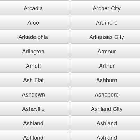
Arcadia
Archer City
Arco
Ardmore
Arkadelphia
Arkansas City
Arlington
Armour
Arnett
Arthur
Ash Flat
Ashburn
Ashdown
Asheboro
Asheville
Ashland City
Ashland
Ashland
Ashland
Ashland