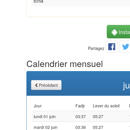
Icha
Instal
Partagez
Calendrier mensuel
j
Précédant
Jour
Fadjr
Lever du soleil
lundi 01 juin
03:37
05:27
mardi 02 juin
03:36
05:27