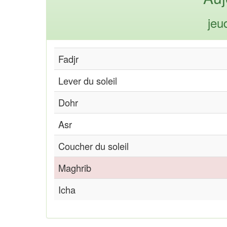
jeu
Fadjr
Lever du soleil
Dohr
Asr
Coucher du soleil
Maghrib
Icha