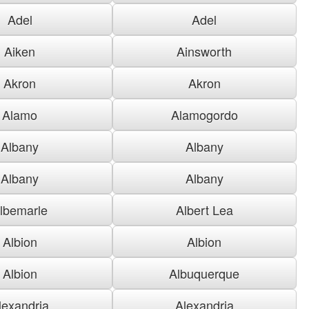
Adel
Adel
Aiken
Ainsworth
Akron
Akron
Alamo
Alamogordo
Albany
Albany
Albany
Albany
lbemarle
Albert Lea
Albion
Albion
Albion
Albuquerque
lexandria
Alexandria