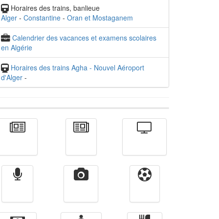
Horaires des trains, banlieue
Alger
-
Constantine
-
Oran et Mostaganem
Calendrier des vacances et examens scolaires
en Algérie
Horaires des trains Agha - Nouvel Aéroport
d'Alger
-
Actualité
الأخبار
Télévision
Radio
Vidéos
Sport