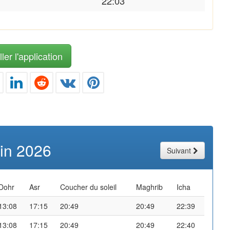
22:03
ler l'application
uin 2026
Suivant
Dohr
Asr
Coucher du soleil
Maghrib
Icha
13:08
17:15
20:49
20:49
22:39
13:08
17:15
20:49
20:49
22:40