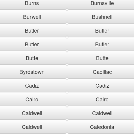
Burns
Burnsville
Burwell
Bushnell
Butler
Butler
Butler
Butler
Butte
Butte
Byrdstown
Cadillac
Cadiz
Cadiz
Cairo
Cairo
Caldwell
Caldwell
Caldwell
Caledonia