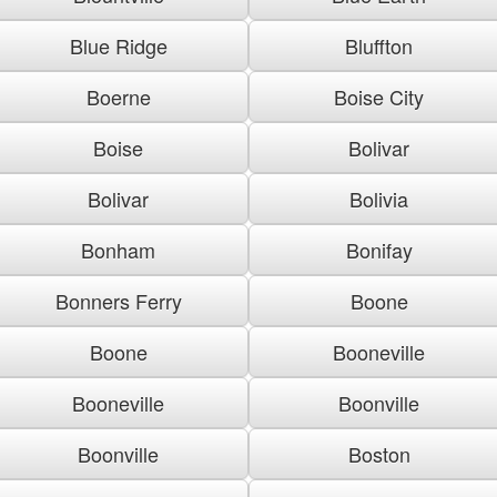
Blue Ridge
Bluffton
Boerne
Boise City
Boise
Bolivar
Bolivar
Bolivia
Bonham
Bonifay
Bonners Ferry
Boone
Boone
Booneville
Booneville
Boonville
Boonville
Boston