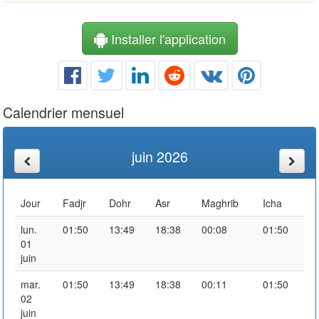
Installer l'application
Calendrier mensuel
juin 2026
Jour
Fadjr
Dohr
Asr
Maghrib
Icha
lun.
01:50
13:49
18:38
00:08
01:50
01
juin
mar.
01:50
13:49
18:38
00:11
01:50
02
juin