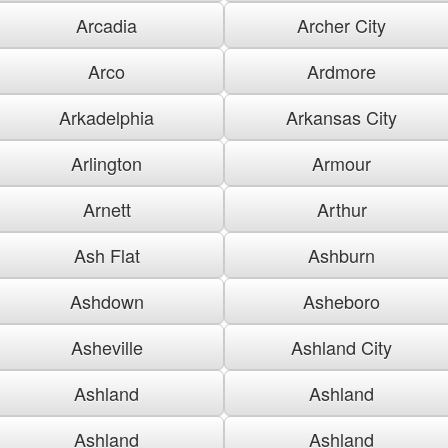
Arcadia
Archer City
Arco
Ardmore
Arkadelphia
Arkansas City
Arlington
Armour
Arnett
Arthur
Ash Flat
Ashburn
Ashdown
Asheboro
Asheville
Ashland City
Ashland
Ashland
Ashland
Ashland