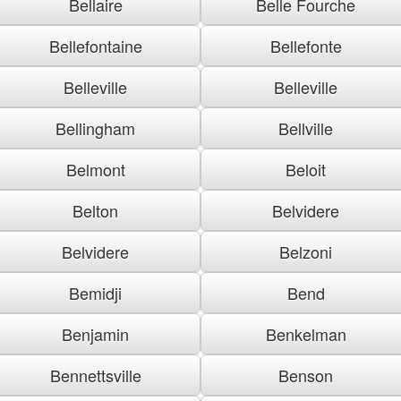
Bellaire
Belle Fourche
Bellefontaine
Bellefonte
Belleville
Belleville
Bellingham
Bellville
Belmont
Beloit
Belton
Belvidere
Belvidere
Belzoni
Bemidji
Bend
Benjamin
Benkelman
Bennettsville
Benson