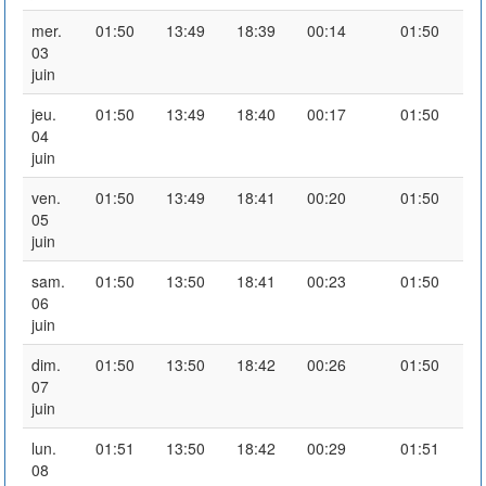
mer.
01:50
13:49
18:39
00:14
01:50
03
juin
jeu.
01:50
13:49
18:40
00:17
01:50
04
juin
ven.
01:50
13:49
18:41
00:20
01:50
05
juin
sam.
01:50
13:50
18:41
00:23
01:50
06
juin
dim.
01:50
13:50
18:42
00:26
01:50
07
juin
lun.
01:51
13:50
18:42
00:29
01:51
08