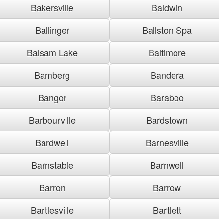
Bakersville
Baldwin
Ballinger
Ballston Spa
Balsam Lake
Baltimore
Bamberg
Bandera
Bangor
Baraboo
Barbourville
Bardstown
Bardwell
Barnesville
Barnstable
Barnwell
Barron
Barrow
Bartlesville
Bartlett