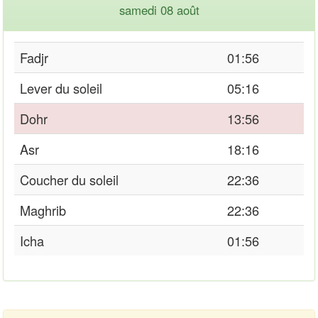
samedi 08 août
Fadjr
01:56
Lever du soleil
05:16
Dohr
13:56
Asr
18:16
Coucher du soleil
22:36
Maghrib
22:36
Icha
01:56