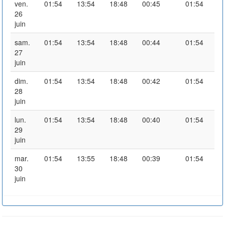
ven.
01:54
13:54
18:48
00:45
01:54
26
juin
sam.
01:54
13:54
18:48
00:44
01:54
27
juin
dim.
01:54
13:54
18:48
00:42
01:54
28
juin
lun.
01:54
13:54
18:48
00:40
01:54
29
juin
mar.
01:54
13:55
18:48
00:39
01:54
30
juin