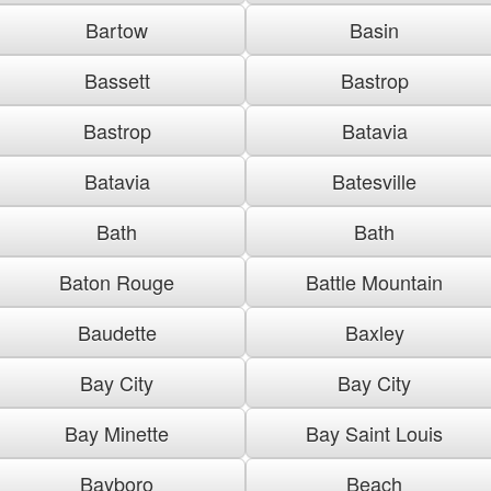
Bartow
Basin
Bassett
Bastrop
Bastrop
Batavia
Batavia
Batesville
Bath
Bath
Baton Rouge
Battle Mountain
Baudette
Baxley
Bay City
Bay City
Bay Minette
Bay Saint Louis
Bayboro
Beach