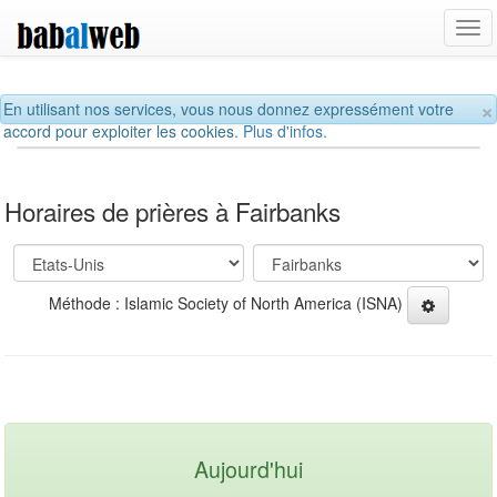
Tog
navi
×
En utilisant nos services, vous nous donnez expressément votre
accord pour exploiter les cookies.
Plus d'infos.
Horaires de prières à Fairbanks
Méthode : Islamic Society of North America (ISNA)
Aujourd'hui