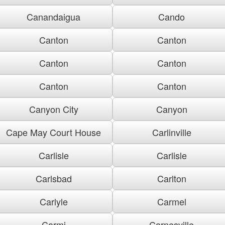
Canandaigua
Cando
Canton
Canton
Canton
Canton
Canton
Canton
Canyon City
Canyon
Cape May Court House
Carlinville
Carlisle
Carlisle
Carlsbad
Carlton
Carlyle
Carmel
Carmi
Carnesville