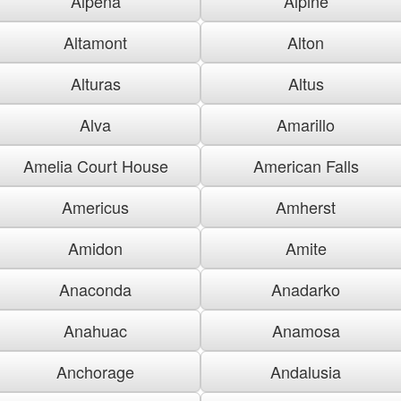
Alpena
Alpine
Altamont
Alton
Alturas
Altus
Alva
Amarillo
Amelia Court House
American Falls
Americus
Amherst
Amidon
Amite
Anaconda
Anadarko
Anahuac
Anamosa
Anchorage
Andalusia