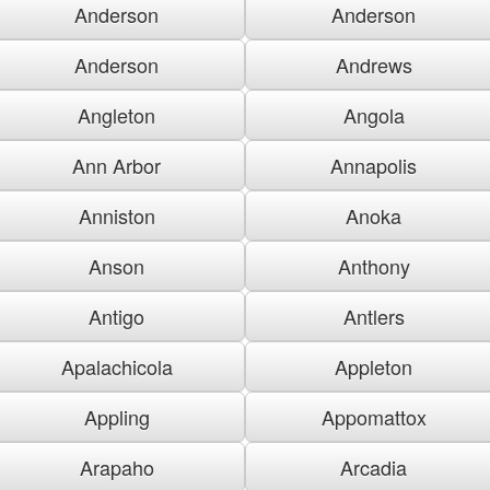
Anderson
Anderson
Anderson
Andrews
Angleton
Angola
Ann Arbor
Annapolis
Anniston
Anoka
Anson
Anthony
Antigo
Antlers
Apalachicola
Appleton
Appling
Appomattox
Arapaho
Arcadia