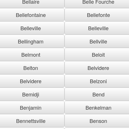
Bellaire
Belle Fourche
Bellefontaine
Bellefonte
Belleville
Belleville
Bellingham
Bellville
Belmont
Beloit
Belton
Belvidere
Belvidere
Belzoni
Bemidji
Bend
Benjamin
Benkelman
Bennettsville
Benson