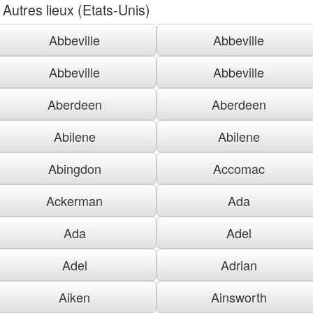
Autres lieux (Etats-Unis)
Abbeville
Abbeville
Abbeville
Abbeville
Aberdeen
Aberdeen
Abilene
Abilene
Abingdon
Accomac
Ackerman
Ada
Ada
Adel
Adel
Adrian
Aiken
Ainsworth