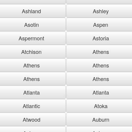
Ashland
Ashley
Asotin
Aspen
Aspermont
Astoria
Atchison
Athens
Athens
Athens
Athens
Athens
Atlanta
Atlanta
Atlantic
Atoka
Atwood
Auburn