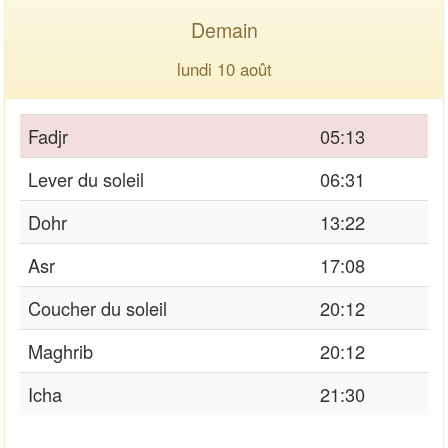
Demain
lundi 10 août
Fadjr
05:13
Lever du soleil
06:31
Dohr
13:22
Asr
17:08
Coucher du soleil
20:12
Maghrib
20:12
Icha
21:30