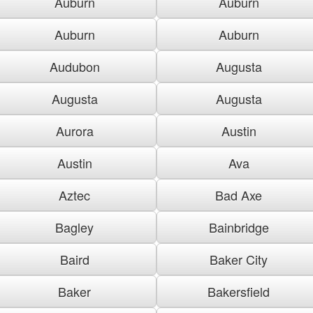
Auburn
Auburn
Auburn
Auburn
Audubon
Augusta
Augusta
Augusta
Aurora
Austin
Austin
Ava
Aztec
Bad Axe
Bagley
Bainbridge
Baird
Baker City
Baker
Bakersfield