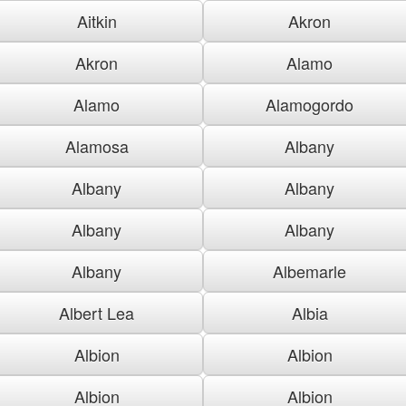
Aitkin
Akron
Akron
Alamo
Alamo
Alamogordo
Alamosa
Albany
Albany
Albany
Albany
Albany
Albany
Albemarle
Albert Lea
Albia
Albion
Albion
Albion
Albion