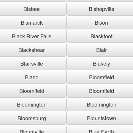
Bisbee
Bishopville
Bismarck
Bison
Black River Falls
Blackfoot
Blackshear
Blair
Blairsville
Blakely
Bland
Bloomfield
Bloomfield
Bloomfield
Bloomington
Bloomington
Bloomsburg
Blountstown
Blountville
Blue Earth