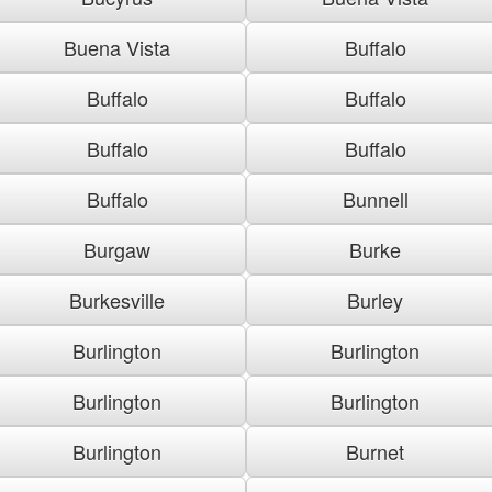
Buena Vista
Buffalo
Buffalo
Buffalo
Buffalo
Buffalo
Buffalo
Bunnell
Burgaw
Burke
Burkesville
Burley
Burlington
Burlington
Burlington
Burlington
Burlington
Burnet