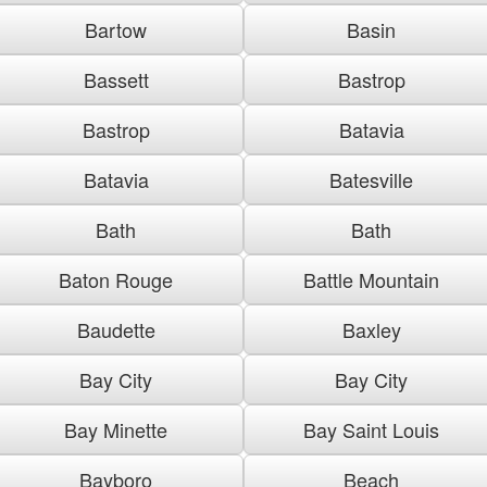
Bartow
Basin
Bassett
Bastrop
Bastrop
Batavia
Batavia
Batesville
Bath
Bath
Baton Rouge
Battle Mountain
Baudette
Baxley
Bay City
Bay City
Bay Minette
Bay Saint Louis
Bayboro
Beach