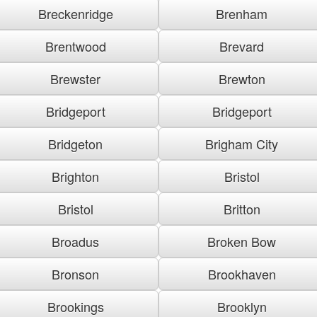
Breckenridge
Brenham
Brentwood
Brevard
Brewster
Brewton
Bridgeport
Bridgeport
Bridgeton
Brigham City
Brighton
Bristol
Bristol
Britton
Broadus
Broken Bow
Bronson
Brookhaven
Brookings
Brooklyn