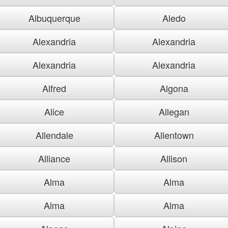
Albuquerque
Aledo
Alexandria
Alexandria
Alexandria
Alexandria
Alfred
Algona
Alice
Allegan
Allendale
Allentown
Alliance
Allison
Alma
Alma
Alma
Alma