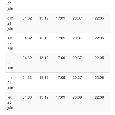
20
juin
dim.
04:32
13:19
17:09
20:37
22:05
21
juin
lun.
04:32
13:19
17:09
20:37
22:05
22
juin
mar.
04:32
13:19
17:09
20:37
22:05
23
juin
mer.
04:33
13:19
17:09
20:37
22:06
24
juin
jeu.
04:33
13:19
17:09
20:38
22:06
25
juin