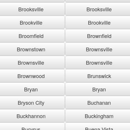
Brooksville
Brooksville
Brookville
Brookville
Broomfield
Brownfield
Brownstown
Brownsville
Brownsville
Brownsville
Brownwood
Brunswick
Bryan
Bryan
Bryson City
Buchanan
Buckhannon
Buckingham
Bucyrus
Buena Vista