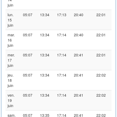
juin
lun.
05:07
13:34
17:13
20:40
22:01
15
juin
mar.
05:07
13:34
17:14
20:40
22:01
16
juin
mer.
05:07
13:34
17:14
20:41
22:01
17
juin
jeu.
05:07
13:34
17:14
20:41
22:02
18
juin
ven.
05:07
13:34
17:14
20:41
22:02
19
juin
sam.
05:07
13:35
17:14
20:41
22:02