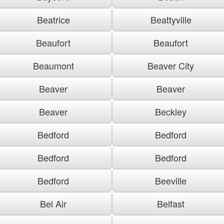
Beatrice
Beattyville
Beaufort
Beaufort
Beaumont
Beaver City
Beaver
Beaver
Beaver
Beckley
Bedford
Bedford
Bedford
Bedford
Bedford
Beeville
Bel Air
Belfast