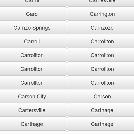
Caro
Carrington
Carrizo Springs
Carrizozo
Carroll
Carrollton
Carrollton
Carrollton
Carrollton
Carrollton
Carrollton
Carrollton
Carson City
Carson
Cartersville
Carthage
Carthage
Carthage