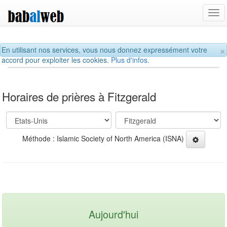
Tog
navi
×
En utilisant nos services, vous nous donnez expressément votre
accord pour exploiter les cookies.
Plus d'infos.
Horaires de prières à Fitzgerald
Méthode : Islamic Society of North America (ISNA)
Aujourd'hui