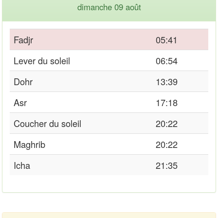
dimanche 09 août
Fadjr
05:41
Lever du soleil
06:54
Dohr
13:39
Asr
17:18
Coucher du soleil
20:22
Maghrib
20:22
Icha
21:35