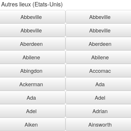
Autres lieux (Etats-Unis)
Abbeville
Abbeville
Abbeville
Abbeville
Aberdeen
Aberdeen
Abilene
Abilene
Abingdon
Accomac
Ackerman
Ada
Ada
Adel
Adel
Adrian
Aiken
Ainsworth