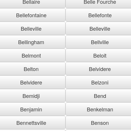
Bellaire
Belle Fourche
Bellefontaine
Bellefonte
Belleville
Belleville
Bellingham
Bellville
Belmont
Beloit
Belton
Belvidere
Belvidere
Belzoni
Bemidji
Bend
Benjamin
Benkelman
Bennettsville
Benson