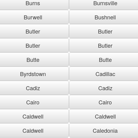
Burns
Burnsville
Burwell
Bushnell
Butler
Butler
Butler
Butler
Butte
Butte
Byrdstown
Cadillac
Cadiz
Cadiz
Cairo
Cairo
Caldwell
Caldwell
Caldwell
Caledonia