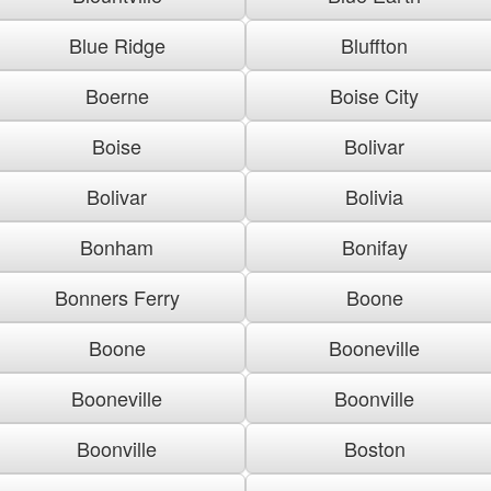
Blue Ridge
Bluffton
Boerne
Boise City
Boise
Bolivar
Bolivar
Bolivia
Bonham
Bonifay
Bonners Ferry
Boone
Boone
Booneville
Booneville
Boonville
Boonville
Boston