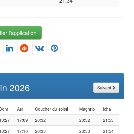
21:34
ler l'application
uin 2026
Suivant
Dohr
Asr
Coucher du soleil
Maghrib
Icha
13:27
17:09
20:32
20:32
21:53
13:27
17:10
20:33
20:33
21:54