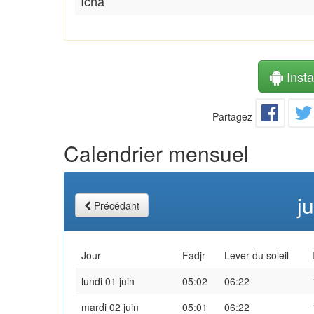
Icha
Instal
Partagez
Calendrier mensuel
j
Précédant
Jour
Fadjr
Lever du soleil
lundi 01 juin
05:02
06:22
mardi 02 juin
05:01
06:22