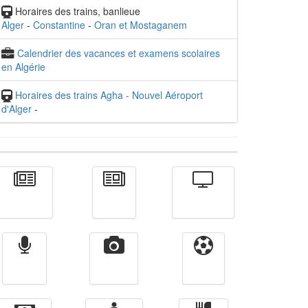
Horaires des trains, banlieue
Alger
-
Constantine
-
Oran et Mostaganem
Calendrier des vacances et examens scolaires
en Algérie
Horaires des trains Agha - Nouvel Aéroport
d'Alger
-
Actualité
الأخبار
Télévision
Radio
Vidéos
Sport