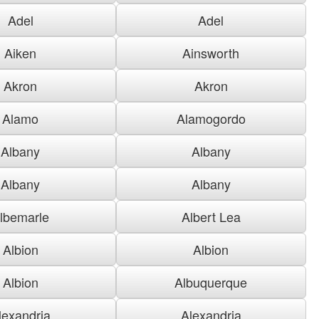
Adel
Adel
Aiken
Ainsworth
Akron
Akron
Alamo
Alamogordo
Albany
Albany
Albany
Albany
lbemarle
Albert Lea
Albion
Albion
Albion
Albuquerque
lexandria
Alexandria