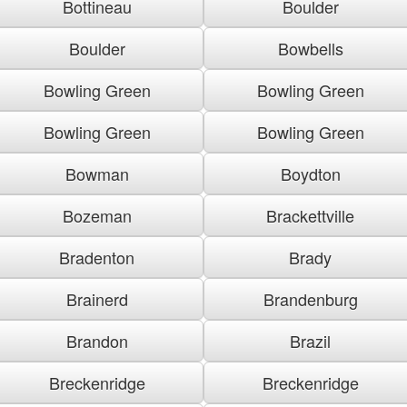
Bottineau
Boulder
Boulder
Bowbells
Bowling Green
Bowling Green
Bowling Green
Bowling Green
Bowman
Boydton
Bozeman
Brackettville
Bradenton
Brady
Brainerd
Brandenburg
Brandon
Brazil
Breckenridge
Breckenridge