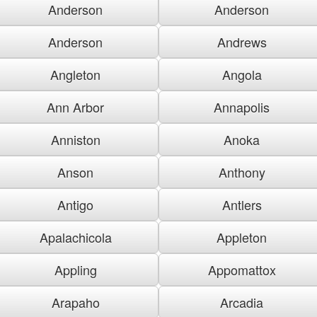
Anderson
Anderson
Anderson
Andrews
Angleton
Angola
Ann Arbor
Annapolis
Anniston
Anoka
Anson
Anthony
Antigo
Antlers
Apalachicola
Appleton
Appling
Appomattox
Arapaho
Arcadia