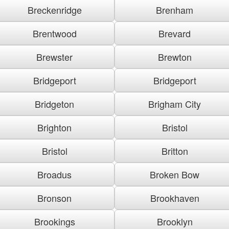
Breckenridge
Brenham
Brentwood
Brevard
Brewster
Brewton
Bridgeport
Bridgeport
Bridgeton
Brigham City
Brighton
Bristol
Bristol
Britton
Broadus
Broken Bow
Bronson
Brookhaven
Brookings
Brooklyn