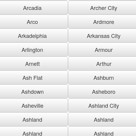
Arcadia
Archer City
Arco
Ardmore
Arkadelphia
Arkansas City
Arlington
Armour
Arnett
Arthur
Ash Flat
Ashburn
Ashdown
Asheboro
Asheville
Ashland City
Ashland
Ashland
Ashland
Ashland