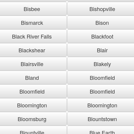
Bisbee
Bishopville
Bismarck
Bison
Black River Falls
Blackfoot
Blackshear
Blair
Blairsville
Blakely
Bland
Bloomfield
Bloomfield
Bloomfield
Bloomington
Bloomington
Bloomsburg
Blountstown
Blountville
Blue Earth