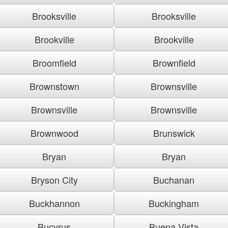
Brooksville
Brooksville
Brookville
Brookville
Broomfield
Brownfield
Brownstown
Brownsville
Brownsville
Brownsville
Brownwood
Brunswick
Bryan
Bryan
Bryson City
Buchanan
Buckhannon
Buckingham
Bucyrus
Buena Vista