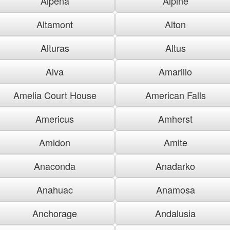
Alpena
Alpine
Altamont
Alton
Alturas
Altus
Alva
Amarillo
Amelia Court House
American Falls
Americus
Amherst
Amidon
Amite
Anaconda
Anadarko
Anahuac
Anamosa
Anchorage
Andalusia