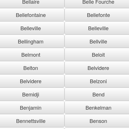
Bellaire
Belle Fourche
Bellefontaine
Bellefonte
Belleville
Belleville
Bellingham
Bellville
Belmont
Beloit
Belton
Belvidere
Belvidere
Belzoni
Bemidji
Bend
Benjamin
Benkelman
Bennettsville
Benson