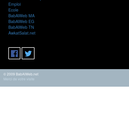
Emploi
Ecole
BabAlWeb MA
BabAlWeb EG
BabAlWeb TN
AwkatSalat.net
© 2009 BabAlWeb.net
Merci de votre visite