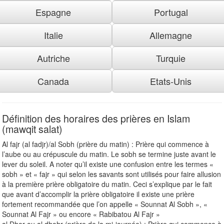
Espagne
Portugal
Italie
Allemagne
Autriche
Turquie
Canada
Etats-Unis
Définition des horaires des prières en Islam
(mawqit salat)
Al fajr (al fadjr)/al Sobh (prière du matin) : Prière qui commence à
l’aube ou au crépuscule du matin. Le sobh se termine juste avant le
lever du soleil. A noter qu’il existe une confusion entre les termes «
sobh » et « fajr » qui selon les savants sont utilisés pour faire allusion
à la première prière obligatoire du matin. Ceci s’explique par le fait
que avant d’accomplir la prière obligatoire il existe une prière
fortement recommandée que l’on appelle « Sounnat Al Sobh », «
Sounnat Al Fajr » ou encore « Rabibatou Al Fajr »
al Dhor ou al dhohr (prière de la mi-journée) : Prière qui commence à