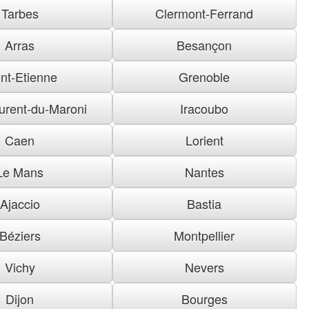
Tarbes
Clermont-Ferrand
Arras
Besançon
nt-Etienne
Grenoble
urent-du-Maroni
Iracoubo
Caen
Lorient
Le Mans
Nantes
Ajaccio
Bastia
Béziers
Montpellier
Vichy
Nevers
Dijon
Bourges