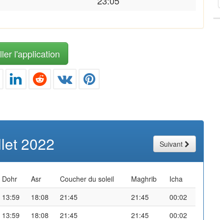
23:05
ler l'application
illet 2022
Suivant
Dohr
Asr
Coucher du soleil
Maghrib
Icha
13:59
18:08
21:45
21:45
00:02
13:59
18:08
21:45
21:45
00:02