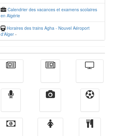
Calendrier des vacances et examens scolaires
en Algérie
Horaires des trains Agha - Nouvel Aéroport
d'Alger
-
Actualité
الأخبار
Télévision
Radio
Vidéos
Sport
Finance
Femmes
cuisine