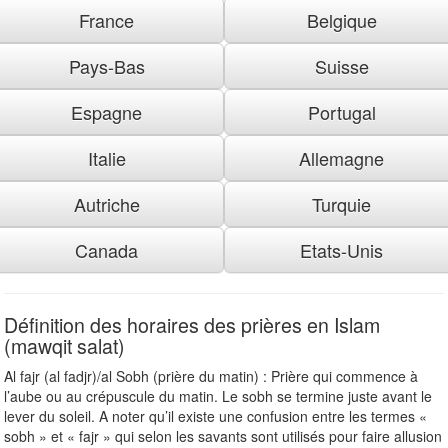
France
Belgique
Pays-Bas
Suisse
Espagne
Portugal
Italie
Allemagne
Autriche
Turquie
Canada
Etats-Unis
Définition des horaires des prières en Islam
(mawqit salat)
Al fajr (al fadjr)/al Sobh (prière du matin) : Prière qui commence à
l’aube ou au crépuscule du matin. Le sobh se termine juste avant le
lever du soleil. A noter qu’il existe une confusion entre les termes «
sobh » et « fajr » qui selon les savants sont utilisés pour faire allusion