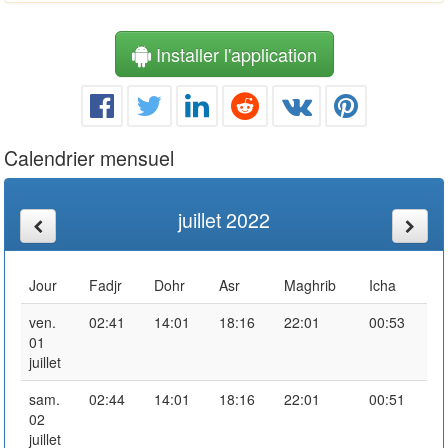
Installer l'application
Calendrier mensuel
juillet 2022
Jour
Fadjr
Dohr
Asr
Maghrib
Icha
ven.
02:41
14:01
18:16
22:01
00:53
01
juillet
sam.
02:44
14:01
18:16
22:01
00:51
02
juillet