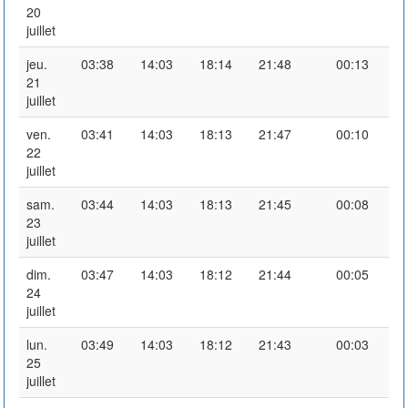
20
juillet
jeu.
03:38
14:03
18:14
21:48
00:13
21
juillet
ven.
03:41
14:03
18:13
21:47
00:10
22
juillet
sam.
03:44
14:03
18:13
21:45
00:08
23
juillet
dim.
03:47
14:03
18:12
21:44
00:05
24
juillet
lun.
03:49
14:03
18:12
21:43
00:03
25
juillet