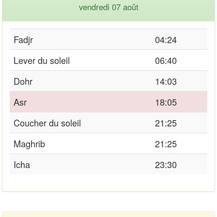
vendredi 07 août
Fadjr
04:24
Lever du soleil
06:40
Dohr
14:03
Asr
18:05
Coucher du soleil
21:25
Maghrib
21:25
Icha
23:30