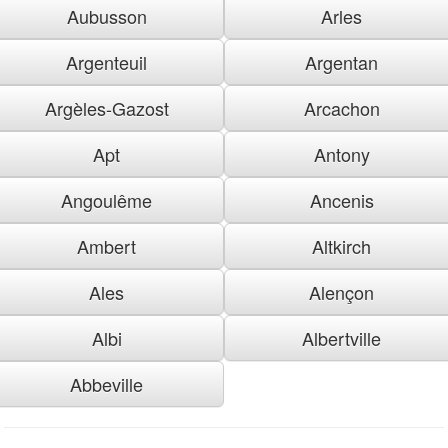
Aubusson
Arles
Argenteuil
Argentan
Argèles-Gazost
Arcachon
Apt
Antony
Angoulême
Ancenis
Ambert
Altkirch
Ales
Alençon
Albi
Albertville
Abbeville