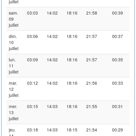
juillet
sam.
03:03
14:02
18:16
21:58
00:39
09
juillet
dim.
03:06
14:02
18:16
21:57
00:37
10
juillet
lun.
03:09
14:02
18:16
21:57
00:35
11
juillet
mar.
03:12
14:02
18:16
21:56
00:33
12
juillet
mer.
03:15
14:03
18:16
21:55
00:31
13
juillet
jeu.
03:18
14:03
18:15
21:54
00:29
14