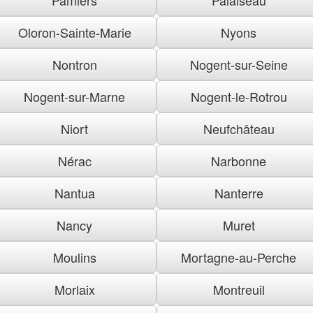
Oloron-Sainte-Marie
Nyons
Nontron
Nogent-sur-Seine
Nogent-sur-Marne
Nogent-le-Rotrou
Niort
Neufchâteau
Nérac
Narbonne
Nantua
Nanterre
Nancy
Muret
Moulins
Mortagne-au-Perche
Morlaix
Montreuil