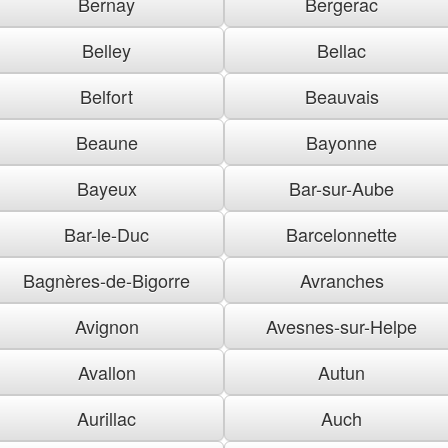
Bernay
Bergerac
Belley
Bellac
Belfort
Beauvais
Beaune
Bayonne
Bayeux
Bar-sur-Aube
Bar-le-Duc
Barcelonnette
Bagnères-de-Bigorre
Avranches
Avignon
Avesnes-sur-Helpe
Avallon
Autun
Aurillac
Auch