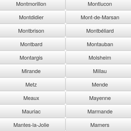
Montmorillon
Montlucon
Montdidier
Mont-de-Marsan
Montbrison
Montbéliard
Montbard
Montauban
Montargis
Molsheim
Mirande
Millau
Metz
Mende
Meaux
Mayenne
Mauriac
Marmande
Mantes-la-Jolie
Mamers