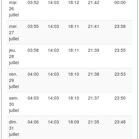
mar.
03:52
14:03
18:12
21:42
00:00
26
juillet
mer.
03:55
14:03
18:11
21:41
23:58
27
juillet
jeu.
03:58
14:03
18:11
21:39
23:55
28
juillet
ven.
04:00
14:03
18:10
21:38
23:53
29
juillet
sam.
04:03
14:03
18:10
21:37
23:50
30
juillet
dim.
04:06
14:03
18:09
21:35
23:48
31
juillet