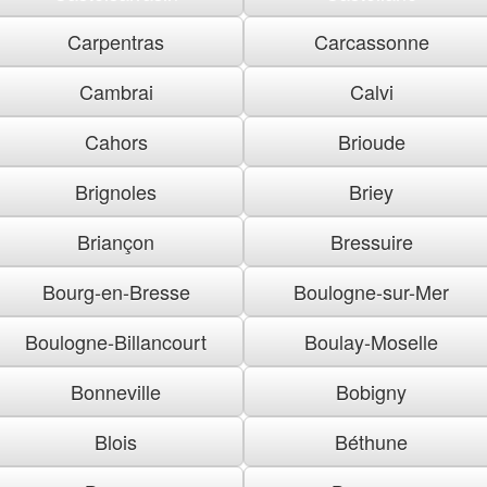
Carpentras
Carcassonne
Cambrai
Calvi
Cahors
Brioude
Brignoles
Briey
Briançon
Bressuire
Bourg-en-Bresse
Boulogne-sur-Mer
Boulogne-Billancourt
Boulay-Moselle
Bonneville
Bobigny
Blois
Béthune