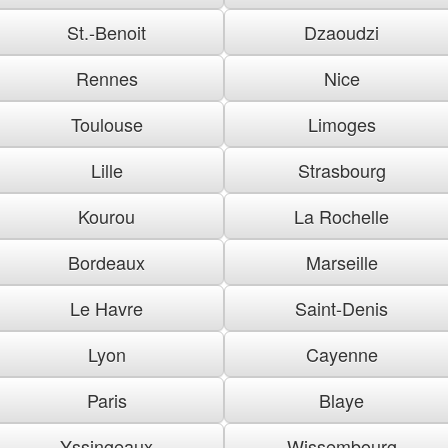
St.-Benoit
Dzaoudzi
Rennes
Nice
Toulouse
Limoges
Lille
Strasbourg
Kourou
La Rochelle
Bordeaux
Marseille
Le Havre
Saint-Denis
Lyon
Cayenne
Paris
Blaye
Yssingeaux
Wissembourg