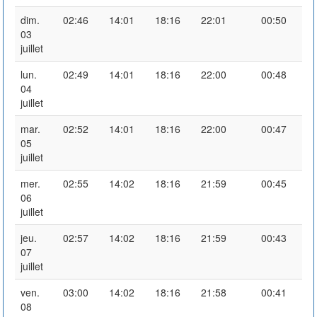
dim.
02:46
14:01
18:16
22:01
00:50
03
juillet
lun.
02:49
14:01
18:16
22:00
00:48
04
juillet
mar.
02:52
14:01
18:16
22:00
00:47
05
juillet
mer.
02:55
14:02
18:16
21:59
00:45
06
juillet
jeu.
02:57
14:02
18:16
21:59
00:43
07
juillet
ven.
03:00
14:02
18:16
21:58
00:41
08