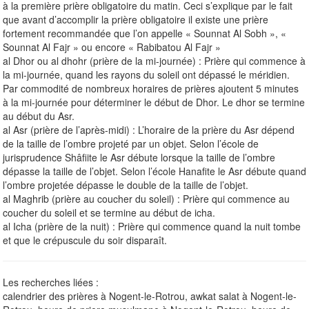
à la première prière obligatoire du matin. Ceci s’explique par le fait
que avant d’accomplir la prière obligatoire il existe une prière
fortement recommandée que l’on appelle « Sounnat Al Sobh », «
Sounnat Al Fajr » ou encore « Rabibatou Al Fajr »
al Dhor ou al dhohr (prière de la mi-journée) : Prière qui commence à
la mi-journée, quand les rayons du soleil ont dépassé le méridien.
Par commodité de nombreux horaires de prières ajoutent 5 minutes
à la mi-journée pour déterminer le début de Dhor. Le dhor se termine
au début du Asr.
al Asr (prière de l’après-midi) : L’horaire de la prière du Asr dépend
de la taille de l’ombre projeté par un objet. Selon l’école de
jurisprudence Shâfiite le Asr débute lorsque la taille de l’ombre
dépasse la taille de l’objet. Selon l’école Hanafite le Asr débute quand
l’ombre projetée dépasse le double de la taille de l’objet.
al Maghrib (prière au coucher du soleil) : Prière qui commence au
coucher du soleil et se termine au début de icha.
al Icha (prière de la nuit) : Prière qui commence quand la nuit tombe
et que le crépuscule du soir disparaît.
Les recherches liées :
calendrier des prières à Nogent-le-Rotrou, awkat salat à Nogent-le-