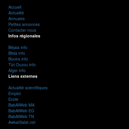
Accueil
Actualité
Annuaire
Petites annonces
Contacter nous
Infos régionales
Béjaia info
Blida info
Bouira info
Tizi Ouzou info
Alger info
Liens externes
Actualité scientifiques
Emploi
Ecole
BabAlWeb MA
BabAlWeb EG
BabAlWeb TN
AwkatSalat.net