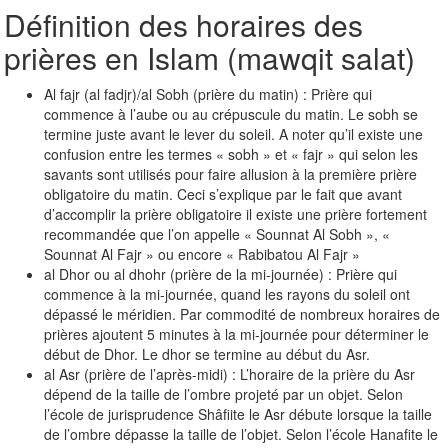
Définition des horaires des
prières en Islam (mawqit salat)
Al fajr (al fadjr)/al Sobh (prière du matin) : Prière qui
commence à l’aube ou au crépuscule du matin. Le sobh se
termine juste avant le lever du soleil. A noter qu’il existe une
confusion entre les termes « sobh » et « fajr » qui selon les
savants sont utilisés pour faire allusion à la première prière
obligatoire du matin. Ceci s’explique par le fait que avant
d’accomplir la prière obligatoire il existe une prière fortement
recommandée que l’on appelle « Sounnat Al Sobh », «
Sounnat Al Fajr » ou encore « Rabibatou Al Fajr »
al Dhor ou al dhohr (prière de la mi-journée) : Prière qui
commence à la mi-journée, quand les rayons du soleil ont
dépassé le méridien. Par commodité de nombreux horaires de
prières ajoutent 5 minutes à la mi-journée pour déterminer le
début de Dhor. Le dhor se termine au début du Asr.
al Asr (prière de l’après-midi) : L’horaire de la prière du Asr
dépend de la taille de l’ombre projeté par un objet. Selon
l’école de jurisprudence Shâfiite le Asr débute lorsque la taille
de l’ombre dépasse la taille de l’objet. Selon l’école Hanafite le