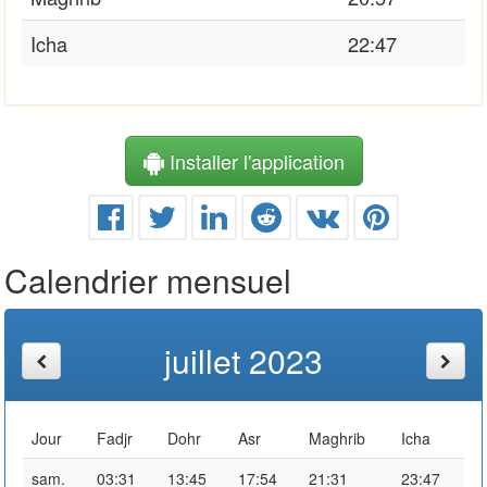
Icha
22:47
Installer l'application
Calendrier mensuel
juillet 2023
Jour
Fadjr
Dohr
Asr
Maghrib
Icha
sam.
03:31
13:45
17:54
21:31
23:47